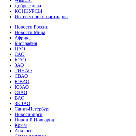
WishList
Добрые дела
КОНКУРСЫ
Интересное от партнеров
Новости России
Новости Мира
Африка
Биография
ЦАО
САО
ЮАО
ЗАО
ТИНАО
СВАО
ЮВАО
ЮЗАО
СЗАО
ВАО
ЗЕЛАО
Санкт-Петербург
Новосибирск
Нижний Новгород
Крым
Аналоги