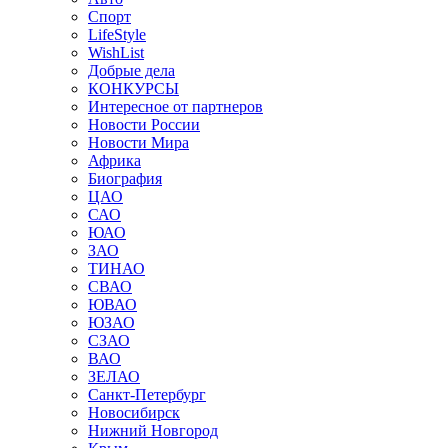
Спорт
LifeStyle
WishList
Добрые дела
КОНКУРСЫ
Интересное от партнеров
Новости России
Новости Мира
Африка
Биография
ЦАО
САО
ЮАО
ЗАО
ТИНАО
СВАО
ЮВАО
ЮЗАО
СЗАО
ВАО
ЗЕЛАО
Санкт-Петербург
Новосибирск
Нижний Новгород