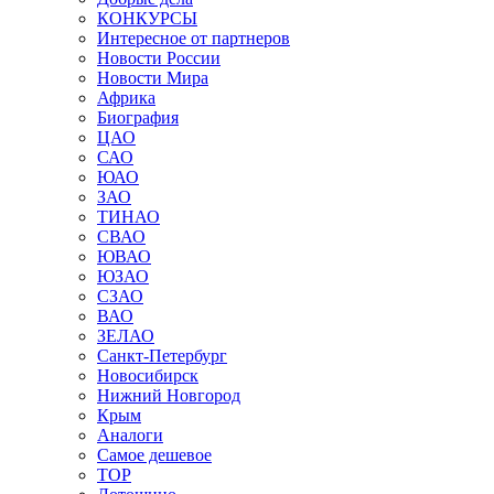
КОНКУРСЫ
Интересное от партнеров
Новости России
Новости Мира
Африка
Биография
ЦАО
САО
ЮАО
ЗАО
ТИНАО
СВАО
ЮВАО
ЮЗАО
СЗАО
ВАО
ЗЕЛАО
Санкт-Петербург
Новосибирск
Нижний Новгород
Крым
Аналоги
Самое дешевое
TOP