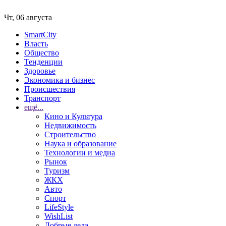
Чт, 06 августа
SmartCity
Власть
Общество
Тенденции
Здоровье
Экономика и бизнес
Происшествия
Транспорт
ещё...
Кино и Культура
Недвижимость
Строительство
Наука и образование
Технологии и медиа
Рынок
Туризм
ЖКХ
Авто
Спорт
LifeStyle
WishList
Добрые дела