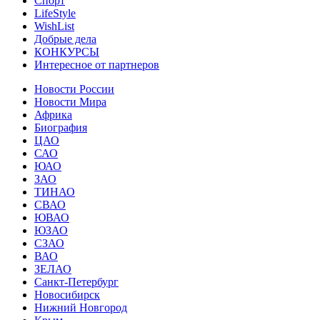
Спорт
LifeStyle
WishList
Добрые дела
КОНКУРСЫ
Интересное от партнеров
Новости России
Новости Мира
Африка
Биография
ЦАО
САО
ЮАО
ЗАО
ТИНАО
СВАО
ЮВАО
ЮЗАО
СЗАО
ВАО
ЗЕЛАО
Санкт-Петербург
Новосибирск
Нижний Новгород