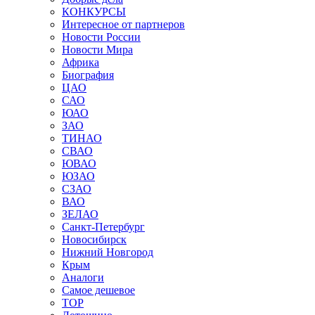
КОНКУРСЫ
Интересное от партнеров
Новости России
Новости Мира
Африка
Биография
ЦАО
САО
ЮАО
ЗАО
ТИНАО
СВАО
ЮВАО
ЮЗАО
СЗАО
ВАО
ЗЕЛАО
Санкт-Петербург
Новосибирск
Нижний Новгород
Крым
Аналоги
Самое дешевое
TOP