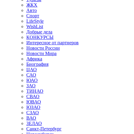
ЖКХ
Авто
Спорт
LifeStyle
WishList
Добрые дела
КОНКУРСЫ
Интересное от партнеров
Новости России
Новости Мира
Африка
Биография
ЦАО
САО
ЮАО
ЗАО
ТИНАО
СВАО
ЮВАО
ЮЗАО
СЗАО
ВАО
ЗЕЛАО
Санкт-Петербург