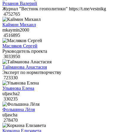
Розанов Валерий
Журнал "Вестник геополитики" https://t.me/vestnikg
4752765
Каймин Михаил
mkaymin2000
4516895
Масляков Сергей
Руководитель проекта
3033950
Тайманова Анастасия
Эксперт по нормотворчеству
723330
Ульянова Елена
uljascha2
330235
Фольшина Лёля
uljascha
278470
Коркина Елизавета