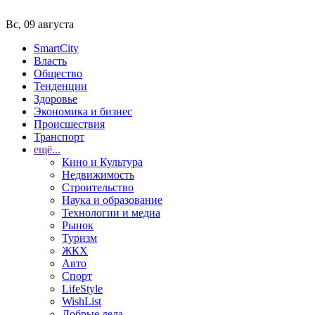
Вс, 09 августа
SmartCity
Власть
Общество
Тенденции
Здоровье
Экономика и бизнес
Происшествия
Транспорт
ещё...
Кино и Культура
Недвижимость
Строительство
Наука и образование
Технологии и медиа
Рынок
Туризм
ЖКХ
Авто
Спорт
LifeStyle
WishList
Добрые дела