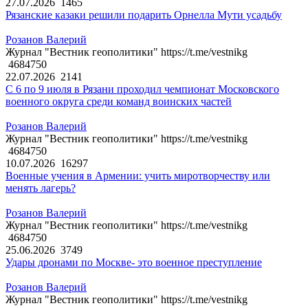
27.07.2026
1465
Рязанские казаки решили подарить Орнелла Мути усадьбу
Розанов Валерий
Журнал "Вестник геополитики" https://t.me/vestnikg
4684750
22.07.2026
2141
С 6 по 9 июля в Рязани проходил чемпионат Московского
военного округа среди команд воинских частей
Розанов Валерий
Журнал "Вестник геополитики" https://t.me/vestnikg
4684750
10.07.2026
16297
Военные учения в Армении: учить миротворчеству или
менять лагерь?
Розанов Валерий
Журнал "Вестник геополитики" https://t.me/vestnikg
4684750
25.06.2026
3749
Удары дронами по Москве- это военное преступление
Розанов Валерий
Журнал "Вестник геополитики" https://t.me/vestnikg