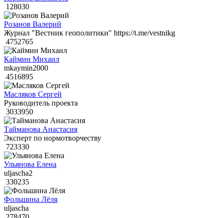
128030
Розанов Валерий
Журнал "Вестник геополитики" https://t.me/vestnikg
4752765
Каймин Михаил
mkaymin2000
4516895
Масляков Сергей
Руководитель проекта
3033950
Тайманова Анастасия
Эксперт по нормотворчеству
723330
Ульянова Елена
uljascha2
330235
Фольшина Лёля
uljascha
278470