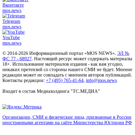
Вконтакте
mos.
news
Telegram
mos.
news
YouTube
mos.
news
© 2014-2026 Информационный портал «MOS NEWS».
ЭЛ №
ФС 77 - 68927
. Настоящий ресурс может содержать материалы
18+. Использование материалов издания - как вам угодно,
никаких претензий со стороны нашего СМИ не будет. Мнение
редакции может не совпадать с мнением авторов публикаций.
Контакты редакции:
+7 (495) 765-41-64
,
info@mos.news
Входит в состав Медиахолдинга "ТС.МЕДИА"
Организации, СМИ и физические лица, признанные в России
иностранными агентами на сайте Министерства Юстиции РФ