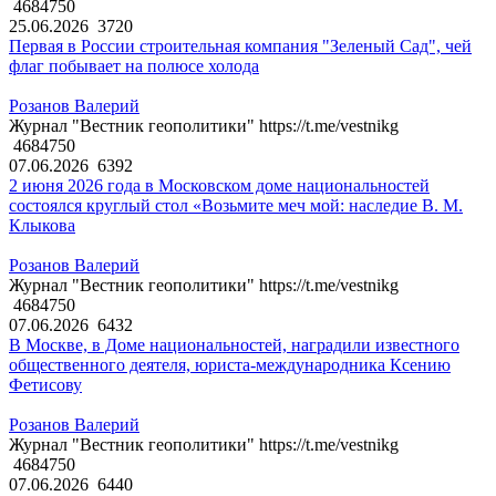
4684750
25.06.2026
3720
Первая в России строительная компания "Зеленый Сад", чей
флаг побывает на полюсе холода
Розанов Валерий
Журнал "Вестник геополитики" https://t.me/vestnikg
4684750
07.06.2026
6392
2 июня 2026 года в Московском доме национальностей
состоялся круглый стол «Возьмите меч мой: наследие В. М.
Клыкова
Розанов Валерий
Журнал "Вестник геополитики" https://t.me/vestnikg
4684750
07.06.2026
6432
В Москве, в Доме национальностей, наградили известного
общественного деятеля, юриста-международника Ксению
Фетисову
Розанов Валерий
Журнал "Вестник геополитики" https://t.me/vestnikg
4684750
07.06.2026
6440