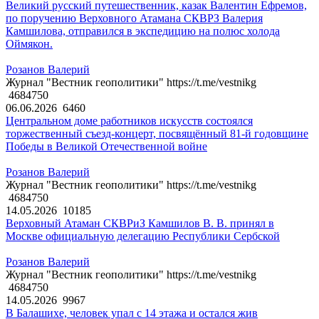
Великий русский путешественник, казак Валентин Ефремов,
по поручению Верховного Атамана СКВРЗ Валерия
Камшилова, отправился в экспедицию на полюс холода
Оймякон.
Розанов Валерий
Журнал "Вестник геополитики" https://t.me/vestnikg
4684750
06.06.2026
6460
Центральном доме работников искусств состоялся
торжественный съезд-концерт, посвящённый 81-й годовщине
Победы в Великой Отечественной войне
Розанов Валерий
Журнал "Вестник геополитики" https://t.me/vestnikg
4684750
14.05.2026
10185
Верховный Атаман СКВРиЗ Камшилов В. В. принял в
Москве официальную делегацию Республики Сербской
Розанов Валерий
Журнал "Вестник геополитики" https://t.me/vestnikg
4684750
14.05.2026
9967
В Балашихе, человек упал с 14 этажа и остался жив