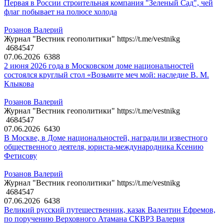
Первая в России строительная компания "Зеленый Сад", чей
флаг побывает на полюсе холода
Розанов Валерий
Журнал "Вестник геополитики" https://t.me/vestnikg
4684547
07.06.2026
6388
2 июня 2026 года в Московском доме национальностей
состоялся круглый стол «Возьмите меч мой: наследие В. М.
Клыкова
Розанов Валерий
Журнал "Вестник геополитики" https://t.me/vestnikg
4684547
07.06.2026
6430
В Москве, в Доме национальностей, наградили известного
общественного деятеля, юриста-международника Ксению
Фетисову
Розанов Валерий
Журнал "Вестник геополитики" https://t.me/vestnikg
4684547
07.06.2026
6438
Великий русский путешественник, казак Валентин Ефремов,
по поручению Верховного Атамана СКВРЗ Валерия