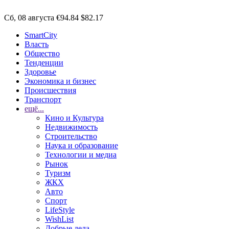
Сб, 08 августа
€94.84
$82.17
SmartCity
Власть
Общество
Тенденции
Здоровье
Экономика и бизнес
Происшествия
Транспорт
ещё...
Кино и Культура
Недвижимость
Строительство
Наука и образование
Технологии и медиа
Рынок
Туризм
ЖКХ
Авто
Спорт
LifeStyle
WishList
Добрые дела