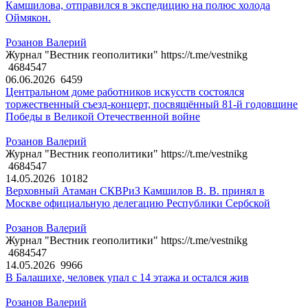
Камшилова, отправился в экспедицию на полюс холода
Оймякон.
Розанов Валерий
Журнал "Вестник геополитики" https://t.me/vestnikg
4684547
06.06.2026
6459
Центральном доме работников искусств состоялся
торжественный съезд-концерт, посвящённый 81-й годовщине
Победы в Великой Отечественной войне
Розанов Валерий
Журнал "Вестник геополитики" https://t.me/vestnikg
4684547
14.05.2026
10182
Верховный Атаман СКВРиЗ Камшилов В. В. принял в
Москве официальную делегацию Республики Сербской
Розанов Валерий
Журнал "Вестник геополитики" https://t.me/vestnikg
4684547
14.05.2026
9966
В Балашихе, человек упал с 14 этажа и остался жив
Розанов Валерий