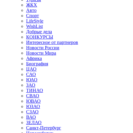
ЖКХ
Авто
Спорт
LifeStyle
WishList
Добрые дела
КОНКУРСЫ
Интересное от партнеров
Новости России
Новости Мира
Африка
Биография
ЦАО
САО
ЮАО
ЗАО
ТИНАО
СВАО
ЮВАО
ЮЗАО
СЗАО
ВАО
ЗЕЛАО
Санкт-Петербург