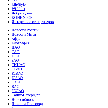
Спорт
LifeStyle
WishList
Добрые дела
КОНКУРСЫ
Интересное от партнеров
Новости России
Новости Мира
Африка
Биография
ЦАО
САО
ЮАО
ЗАО
ТИНАО
СВАО
ЮВАО
ЮЗАО
СЗАО
ВАО
ЗЕЛАО
Санкт-Петербург
Новосибирск
Нижний Новгород