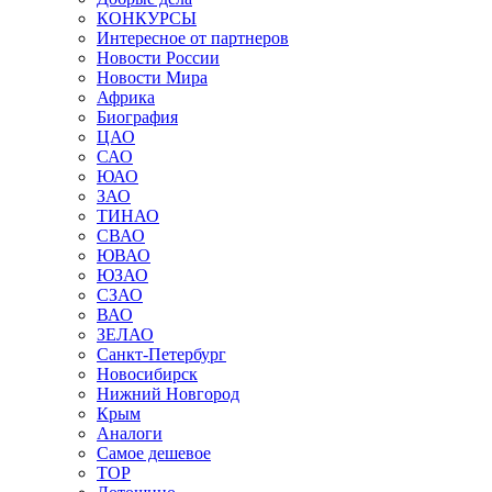
КОНКУРСЫ
Интересное от партнеров
Новости России
Новости Мира
Африка
Биография
ЦАО
САО
ЮАО
ЗАО
ТИНАО
СВАО
ЮВАО
ЮЗАО
СЗАО
ВАО
ЗЕЛАО
Санкт-Петербург
Новосибирск
Нижний Новгород
Крым
Аналоги
Самое дешевое
TOP