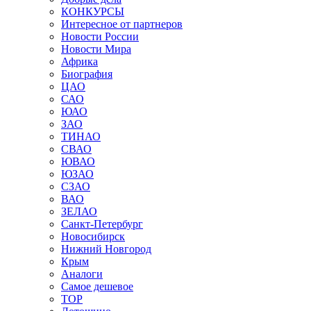
КОНКУРСЫ
Интересное от партнеров
Новости России
Новости Мира
Африка
Биография
ЦАО
САО
ЮАО
ЗАО
ТИНАО
СВАО
ЮВАО
ЮЗАО
СЗАО
ВАО
ЗЕЛАО
Санкт-Петербург
Новосибирск
Нижний Новгород
Крым
Аналоги
Самое дешевое
TOP