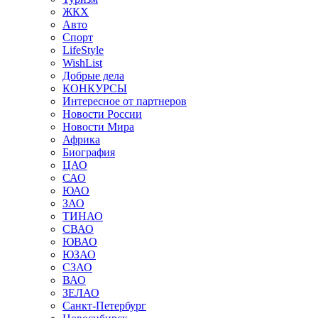
ЖКХ
Авто
Спорт
LifeStyle
WishList
Добрые дела
КОНКУРСЫ
Интересное от партнеров
Новости России
Новости Мира
Африка
Биография
ЦАО
САО
ЮАО
ЗАО
ТИНАО
СВАО
ЮВАО
ЮЗАО
СЗАО
ВАО
ЗЕЛАО
Санкт-Петербург