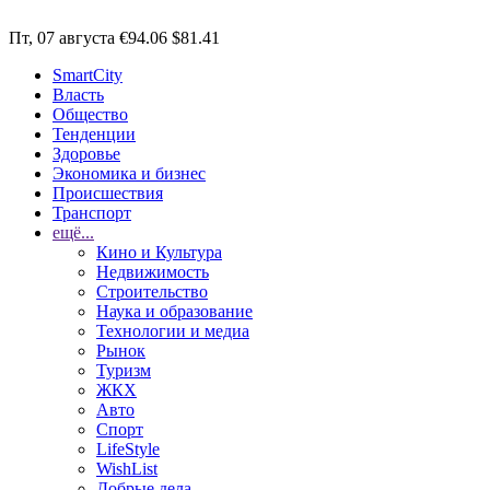
Пт, 07 августа
€94.06
$81.41
SmartCity
Власть
Общество
Тенденции
Здоровье
Экономика и бизнес
Происшествия
Транспорт
ещё...
Кино и Культура
Недвижимость
Строительство
Наука и образование
Технологии и медиа
Рынок
Туризм
ЖКХ
Авто
Спорт
LifeStyle
WishList
Добрые дела