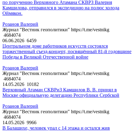
по поручению Верховного Атамана СКВРЗ Валерия
Камшилова, отправился в экспедицию на полюс холода
Оймякон.
Розанов Валерий
Журнал "Вестник геополитики" https://t.me/vestnikg
4684074
06.06.2026
6459
Центральном доме работников искусств состоялся
торжественный съезд-концерт, посвящённый 81-й годовщине
Победы в Великой Отечественной войне
Розанов Валерий
Журнал "Вестник геополитики" https://t.me/vestnikg
4684074
14.05.2026
10182
Верховный Атаман СКВРиЗ Камшилов В. В. принял в
Москве официальную делегацию Республики Сербской
Розанов Валерий
Журнал "Вестник геополитики" https://t.me/vestnikg
4684074
14.05.2026
9966
В Балашихе, человек упал с 14 этажа и остался жив