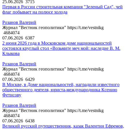
25.06.2026
3715
Первая в России строительная компания "Зеленый Сад", чей
флаг побывает на полюсе холода
Розанов Валерий
Журнал "Вестник геополитики" https://t.me/vestnikg
4684074
07.06.2026
6387
2 июня 2026 года в Московском доме национальностей
состоялся круглый стол «Возьмите меч мой: наследие В. М.
Клыкова
Розанов Валерий
Журнал "Вестник геополитики" https://t.me/vestnikg
4684074
07.06.2026
6429
В Москве, в Доме национальностей, наградили известного
общественного деятеля, юриста-международника Ксению
Фетисову
Розанов Валерий
Журнал "Вестник геополитики" https://t.me/vestnikg
4684074
07.06.2026
6438
Великий русский путешественник, казак Валентин Ефремов,