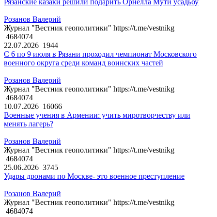
Рязанские казаки решили подарить Орнелла Мути усадьбу
Розанов Валерий
Журнал "Вестник геополитики" https://t.me/vestnikg
4684074
22.07.2026
1944
С 6 по 9 июля в Рязани проходил чемпионат Московского
военного округа среди команд воинских частей
Розанов Валерий
Журнал "Вестник геополитики" https://t.me/vestnikg
4684074
10.07.2026
16066
Военные учения в Армении: учить миротворчеству или
менять лагерь?
Розанов Валерий
Журнал "Вестник геополитики" https://t.me/vestnikg
4684074
25.06.2026
3745
Удары дронами по Москве- это военное преступление
Розанов Валерий
Журнал "Вестник геополитики" https://t.me/vestnikg
4684074