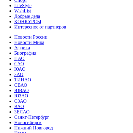
Спорт
LifeStyle
WishList
Добрые дела
КОНКУРСЫ
Интересное от партнеров
Новости России
Новости Мира
Африка
Биография
ЦАО
САО
ЮАО
ЗАО
ТИНАО
СВАО
ЮВАО
ЮЗАО
СЗАО
ВАО
ЗЕЛАО
Санкт-Петербург
Новосибирск
Нижний Новгород