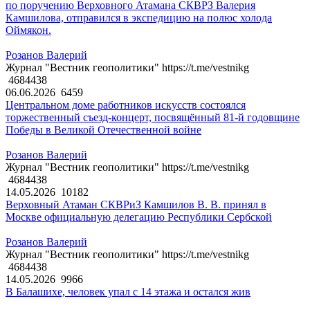
по поручению Верховного Атамана СКВРЗ Валерия
Камшилова, отправился в экспедицию на полюс холода
Оймякон.
Розанов Валерий
Журнал "Вестник геополитики" https://t.me/vestnikg
4684438
06.06.2026
6459
Центральном доме работников искусств состоялся
торжественный съезд-концерт, посвящённый 81-й годовщине
Победы в Великой Отечественной войне
Розанов Валерий
Журнал "Вестник геополитики" https://t.me/vestnikg
4684438
14.05.2026
10182
Верховный Атаман СКВРиЗ Камшилов В. В. принял в
Москве официальную делегацию Республики Сербской
Розанов Валерий
Журнал "Вестник геополитики" https://t.me/vestnikg
4684438
14.05.2026
9966
В Балашихе, человек упал с 14 этажа и остался жив