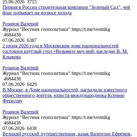
25.06.2026
3715
Первая в России строительная компания "Зеленый Сад", чей
флаг побывает на полюсе холода
Розанов Валерий
Журнал "Вестник геополитики" https://t.me/vestnikg
4684438
07.06.2026
6387
2 июня 2026 года в Московском доме национальностей
состоялся круглый стол «Возьмите меч мой: наследие В. М.
Клыкова
Розанов Валерий
Журнал "Вестник геополитики" https://t.me/vestnikg
4684438
07.06.2026
6429
В Москве, в Доме национальностей, наградили известного
общественного деятеля, юриста-международника Ксению
Фетисову
Розанов Валерий
Журнал "Вестник геополитики" https://t.me/vestnikg
4684438
07.06.2026
6438
Великий русский путешественник, казак Валентин Ефремов,