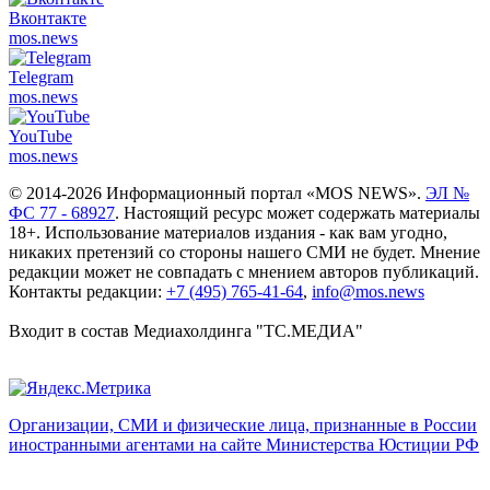
Вконтакте
mos.
news
Telegram
mos.
news
YouTube
mos.
news
© 2014-2026 Информационный портал «MOS NEWS».
ЭЛ №
ФС 77 - 68927
. Настоящий ресурс может содержать материалы
18+. Использование материалов издания - как вам угодно,
никаких претензий со стороны нашего СМИ не будет. Мнение
редакции может не совпадать с мнением авторов публикаций.
Контакты редакции:
+7 (495) 765-41-64
,
info@mos.news
Входит в состав Медиахолдинга "ТС.МЕДИА"
Организации, СМИ и физические лица, признанные в России
иностранными агентами на сайте Министерства Юстиции РФ