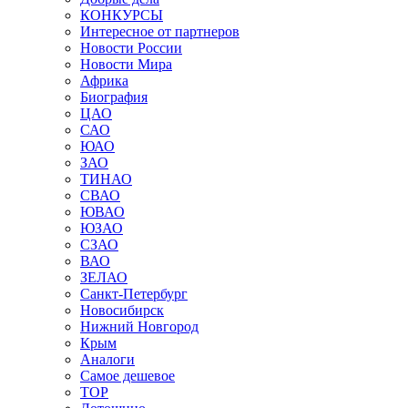
КОНКУРСЫ
Интересное от партнеров
Новости России
Новости Мира
Африка
Биография
ЦАО
САО
ЮАО
ЗАО
ТИНАО
СВАО
ЮВАО
ЮЗАО
СЗАО
ВАО
ЗЕЛАО
Санкт-Петербург
Новосибирск
Нижний Новгород
Крым
Аналоги
Самое дешевое
TOP