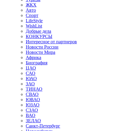
ЖКХ
Авто
Спорт
LifeStyle
WishList
Добрые дела
КОНКУРСЫ
Интересное от партнеров
Новости России
Новости Мира
Африка
Биография
ЦАО
САО
ЮАО
ЗАО
ТИНАО
СВАО
ЮВАО
ЮЗАО
СЗАО
ВАО
ЗЕЛАО
Санкт-Петербург