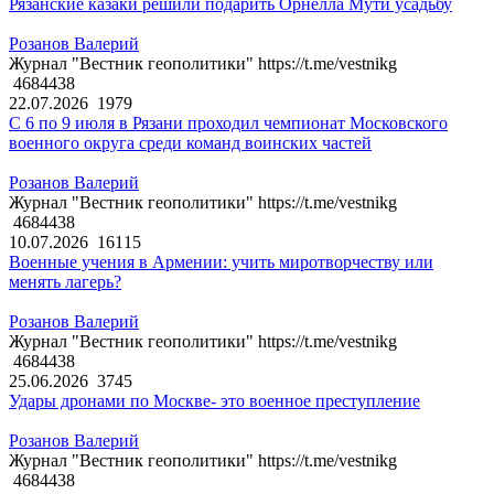
Рязанские казаки решили подарить Орнелла Мути усадьбу
Розанов Валерий
Журнал "Вестник геополитики" https://t.me/vestnikg
4684438
22.07.2026
1979
С 6 по 9 июля в Рязани проходил чемпионат Московского
военного округа среди команд воинских частей
Розанов Валерий
Журнал "Вестник геополитики" https://t.me/vestnikg
4684438
10.07.2026
16115
Военные учения в Армении: учить миротворчеству или
менять лагерь?
Розанов Валерий
Журнал "Вестник геополитики" https://t.me/vestnikg
4684438
25.06.2026
3745
Удары дронами по Москве- это военное преступление
Розанов Валерий
Журнал "Вестник геополитики" https://t.me/vestnikg
4684438