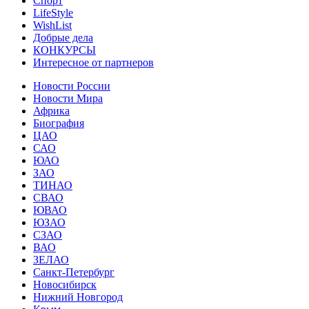
Спорт
LifeStyle
WishList
Добрые дела
КОНКУРСЫ
Интересное от партнеров
Новости России
Новости Мира
Африка
Биография
ЦАО
САО
ЮАО
ЗАО
ТИНАО
СВАО
ЮВАО
ЮЗАО
СЗАО
ВАО
ЗЕЛАО
Санкт-Петербург
Новосибирск
Нижний Новгород