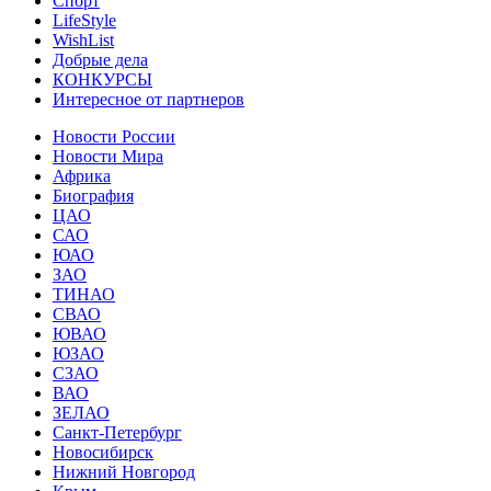
Спорт
LifeStyle
WishList
Добрые дела
КОНКУРСЫ
Интересное от партнеров
Новости России
Новости Мира
Африка
Биография
ЦАО
САО
ЮАО
ЗАО
ТИНАО
СВАО
ЮВАО
ЮЗАО
СЗАО
ВАО
ЗЕЛАО
Санкт-Петербург
Новосибирск
Нижний Новгород