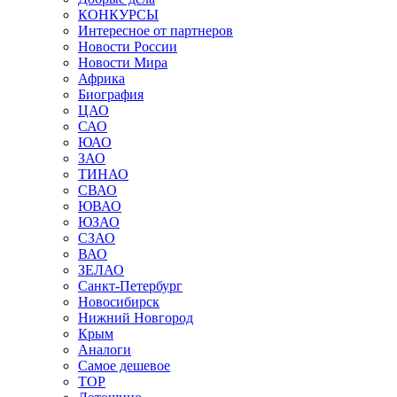
КОНКУРСЫ
Интересное от партнеров
Новости России
Новости Мира
Африка
Биография
ЦАО
САО
ЮАО
ЗАО
ТИНАО
СВАО
ЮВАО
ЮЗАО
СЗАО
ВАО
ЗЕЛАО
Санкт-Петербург
Новосибирск
Нижний Новгород
Крым
Аналоги
Самое дешевое
TOP