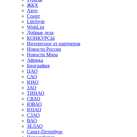
ЖКХ
Авто
Спорт
LifeStyle
WishList
Добрые дела
КОНКУРСЫ
Интересное от партнеров
Новости России
Новости Мира
Африка
Биография
ЦАО
САО
ЮАО
ЗАО
ТИНАО
СВАО
ЮВАО
ЮЗАО
СЗАО
ВАО
ЗЕЛАО
Санкт-Петербург