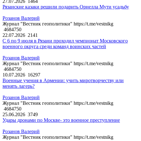
27.07.2026
1464
Рязанские казаки решили подарить Орнелла Мути усадьбу
Розанов Валерий
Журнал "Вестник геополитики" https://t.me/vestnikg
4684750
22.07.2026
2141
С 6 по 9 июля в Рязани проходил чемпионат Московского
военного округа среди команд воинских частей
Розанов Валерий
Журнал "Вестник геополитики" https://t.me/vestnikg
4684750
10.07.2026
16297
Военные учения в Армении: учить миротворчеству или
менять лагерь?
Розанов Валерий
Журнал "Вестник геополитики" https://t.me/vestnikg
4684750
25.06.2026
3749
Удары дронами по Москве- это военное преступление
Розанов Валерий
Журнал "Вестник геополитики" https://t.me/vestnikg