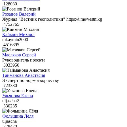
128030
Розанов Валерий
Журнал "Вестник геополитики" https://t.me/vestnikg
4752765
Каймин Михаил
mkaymin2000
4516895
Масляков Сергей
Руководитель проекта
3033950
Тайманова Анастасия
Эксперт по нормотворчеству
723330
Ульянова Елена
uljascha2
330235
Фольшина Лёля
uljascha
278470