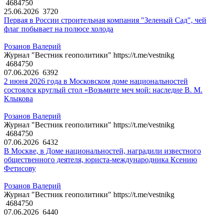
4684750
25.06.2026
3720
Первая в России строительная компания "Зеленый Сад", чей
флаг побывает на полюсе холода
Розанов Валерий
Журнал "Вестник геополитики" https://t.me/vestnikg
4684750
07.06.2026
6392
2 июня 2026 года в Московском доме национальностей
состоялся круглый стол «Возьмите меч мой: наследие В. М.
Клыкова
Розанов Валерий
Журнал "Вестник геополитики" https://t.me/vestnikg
4684750
07.06.2026
6432
В Москве, в Доме национальностей, наградили известного
общественного деятеля, юриста-международника Ксению
Фетисову
Розанов Валерий
Журнал "Вестник геополитики" https://t.me/vestnikg
4684750
07.06.2026
6440