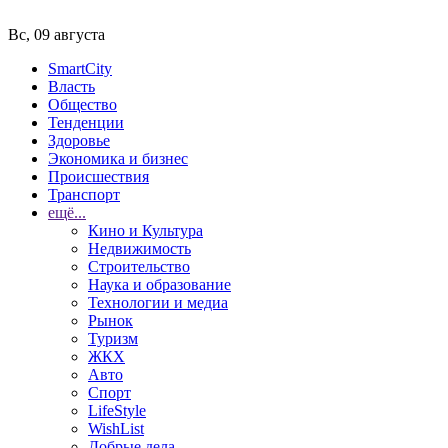
Вс, 09 августа
SmartCity
Власть
Общество
Тенденции
Здоровье
Экономика и бизнес
Происшествия
Транспорт
ещё...
Кино и Культура
Недвижимость
Строительство
Наука и образование
Технологии и медиа
Рынок
Туризм
ЖКХ
Авто
Спорт
LifeStyle
WishList
Добрые дела