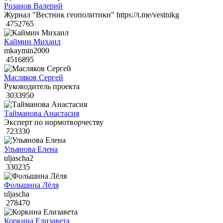
Розанов Валерий
Журнал "Вестник геополитики" https://t.me/vestnikg
4752765
Каймин Михаил
mkaymin2000
4516895
Масляков Сергей
Руководитель проекта
3033950
Тайманова Анастасия
Эксперт по нормотворчеству
723330
Ульянова Елена
uljascha2
330235
Фольшина Лёля
uljascha
278470
Коркина Елизавета