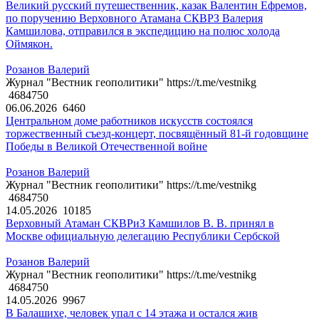
Великий русский путешественник, казак Валентин Ефремов,
по поручению Верховного Атамана СКВРЗ Валерия
Камшилова, отправился в экспедицию на полюс холода
Оймякон.
Розанов Валерий
Журнал "Вестник геополитики" https://t.me/vestnikg
4684750
06.06.2026
6460
Центральном доме работников искусств состоялся
торжественный съезд-концерт, посвящённый 81-й годовщине
Победы в Великой Отечественной войне
Розанов Валерий
Журнал "Вестник геополитики" https://t.me/vestnikg
4684750
14.05.2026
10185
Верховный Атаман СКВРиЗ Камшилов В. В. принял в
Москве официальную делегацию Республики Сербской
Розанов Валерий
Журнал "Вестник геополитики" https://t.me/vestnikg
4684750
14.05.2026
9967
В Балашихе, человек упал с 14 этажа и остался жив