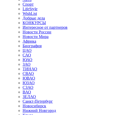
Спорт
LifeStyle
WishList
Добрые дела
КОНКУРСЫ
Интересное от партнеров
Новости России
Новости Мира
Африка
Биография
ЦАО
САО
ЮАО
ЗАО
ТИНАО
СВАО
ЮВАО
ЮЗАО
СЗАО
ВАО
ЗЕЛАО
Санкт-Петербург
Новосибирск
Нижний Новгород