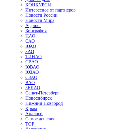
КОНКУРСЫ
Интересное от партнеров
Новости России
Новости Мира
Африка
Биография
ЦАО
САО
ЮАО
ЗАО
ТИНАО
СВАО
ЮВАО
ЮЗАО
СЗАО
ВАО
ЗЕЛАО
Санкт-Петербург
Новосибирск
Нижний Новгород
Крым
Аналоги
Самое дешевое
TOP