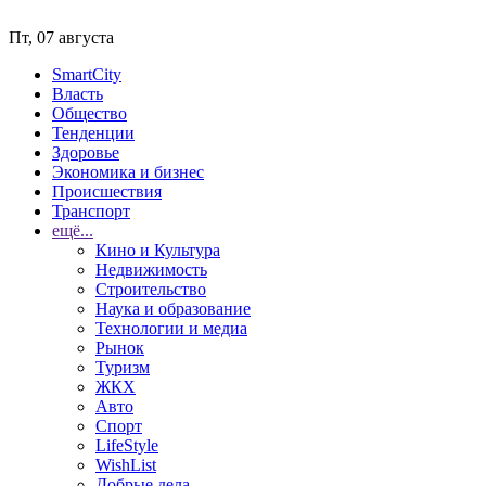
Пт, 07 августа
SmartCity
Власть
Общество
Тенденции
Здоровье
Экономика и бизнес
Происшествия
Транспорт
ещё...
Кино и Культура
Недвижимость
Строительство
Наука и образование
Технологии и медиа
Рынок
Туризм
ЖКХ
Авто
Спорт
LifeStyle
WishList
Добрые дела