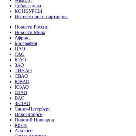
WishList
Добрые дела
КОНКУРСЫ
Интересное от партнеров
Новости России
Новости Мира
Африка
Биография
ЦАО
САО
ЮАО
ЗАО
ТИНАО
СВАО
ЮВАО
ЮЗАО
СЗАО
ВАО
ЗЕЛАО
Санкт-Петербург
Новосибирск
Нижний Новгород
Крым
Аналоги