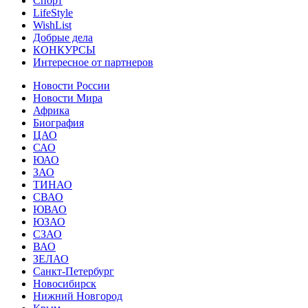
Спорт
LifeStyle
WishList
Добрые дела
КОНКУРСЫ
Интересное от партнеров
Новости России
Новости Мира
Африка
Биография
ЦАО
САО
ЮАО
ЗАО
ТИНАО
СВАО
ЮВАО
ЮЗАО
СЗАО
ВАО
ЗЕЛАО
Санкт-Петербург
Новосибирск
Нижний Новгород