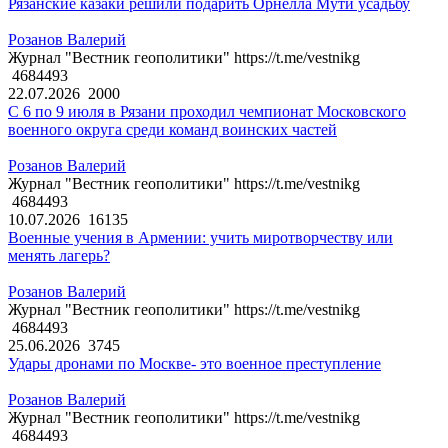
Рязанские казаки решили подарить Орнелла Мути усадьбу
Розанов Валерий
Журнал "Вестник геополитики" https://t.me/vestnikg
4684493
22.07.2026
2000
С 6 по 9 июля в Рязани проходил чемпионат Московского
военного округа среди команд воинских частей
Розанов Валерий
Журнал "Вестник геополитики" https://t.me/vestnikg
4684493
10.07.2026
16135
Военные учения в Армении: учить миротворчеству или
менять лагерь?
Розанов Валерий
Журнал "Вестник геополитики" https://t.me/vestnikg
4684493
25.06.2026
3745
Удары дронами по Москве- это военное преступление
Розанов Валерий
Журнал "Вестник геополитики" https://t.me/vestnikg
4684493