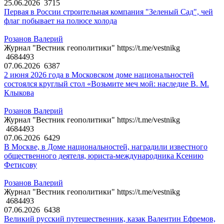
25.06.2026
3715
Первая в России строительная компания "Зеленый Сад", чей
флаг побывает на полюсе холода
Розанов Валерий
Журнал "Вестник геополитики" https://t.me/vestnikg
4684493
07.06.2026
6387
2 июня 2026 года в Московском доме национальностей
состоялся круглый стол «Возьмите меч мой: наследие В. М.
Клыкова
Розанов Валерий
Журнал "Вестник геополитики" https://t.me/vestnikg
4684493
07.06.2026
6429
В Москве, в Доме национальностей, наградили известного
общественного деятеля, юриста-международника Ксению
Фетисову
Розанов Валерий
Журнал "Вестник геополитики" https://t.me/vestnikg
4684493
07.06.2026
6438
Великий русский путешественник, казак Валентин Ефремов,