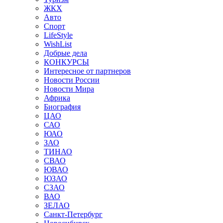
ЖКХ
Авто
Спорт
LifeStyle
WishList
Добрые дела
КОНКУРСЫ
Интересное от партнеров
Новости России
Новости Мира
Африка
Биография
ЦАО
САО
ЮАО
ЗАО
ТИНАО
СВАО
ЮВАО
ЮЗАО
СЗАО
ВАО
ЗЕЛАО
Санкт-Петербург