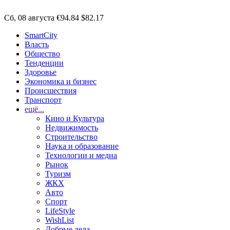
Сб, 08 августа
€94.84
$82.17
SmartCity
Власть
Общество
Тенденции
Здоровье
Экономика и бизнес
Происшествия
Транспорт
ещё...
Кино и Культура
Недвижимость
Строительство
Наука и образование
Технологии и медиа
Рынок
Туризм
ЖКХ
Авто
Спорт
LifeStyle
WishList
Добрые дела