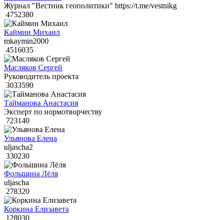
Журнал "Вестник геополитики" https://t.me/vestnikg
4752380
Каймин Михаил
mkaymin2000
4516035
Масляков Сергей
Руководитель проекта
3033590
Тайманова Анастасия
Эксперт по нормотворчеству
723140
Ульянова Елена
uljascha2
330230
Фольшина Лёля
uljascha
278320
Коркина Елизавета
128030