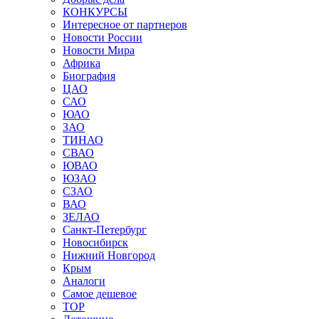
КОНКУРСЫ
Интересное от партнеров
Новости России
Новости Мира
Африка
Биография
ЦАО
САО
ЮАО
ЗАО
ТИНАО
СВАО
ЮВАО
ЮЗАО
СЗАО
ВАО
ЗЕЛАО
Санкт-Петербург
Новосибирск
Нижний Новгород
Крым
Аналоги
Самое дешевое
TOP