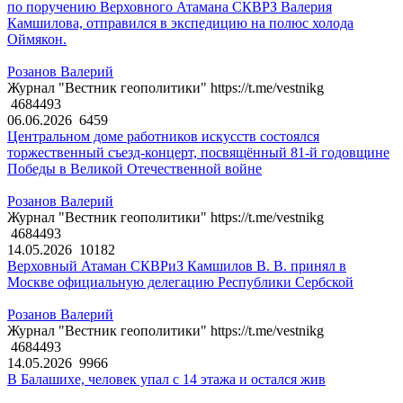
по поручению Верховного Атамана СКВРЗ Валерия
Камшилова, отправился в экспедицию на полюс холода
Оймякон.
Розанов Валерий
Журнал "Вестник геополитики" https://t.me/vestnikg
4684493
06.06.2026
6459
Центральном доме работников искусств состоялся
торжественный съезд-концерт, посвящённый 81-й годовщине
Победы в Великой Отечественной войне
Розанов Валерий
Журнал "Вестник геополитики" https://t.me/vestnikg
4684493
14.05.2026
10182
Верховный Атаман СКВРиЗ Камшилов В. В. принял в
Москве официальную делегацию Республики Сербской
Розанов Валерий
Журнал "Вестник геополитики" https://t.me/vestnikg
4684493
14.05.2026
9966
В Балашихе, человек упал с 14 этажа и остался жив