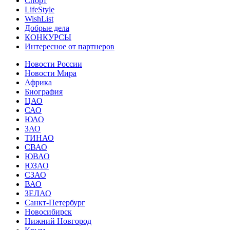
Спорт
LifeStyle
WishList
Добрые дела
КОНКУРСЫ
Интересное от партнеров
Новости России
Новости Мира
Африка
Биография
ЦАО
САО
ЮАО
ЗАО
ТИНАО
СВАО
ЮВАО
ЮЗАО
СЗАО
ВАО
ЗЕЛАО
Санкт-Петербург
Новосибирск
Нижний Новгород