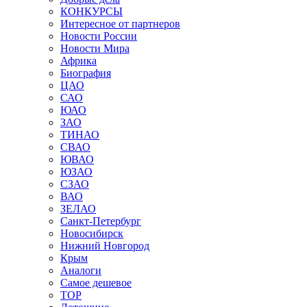
КОНКУРСЫ
Интересное от партнеров
Новости России
Новости Мира
Африка
Биография
ЦАО
САО
ЮАО
ЗАО
ТИНАО
СВАО
ЮВАО
ЮЗАО
СЗАО
ВАО
ЗЕЛАО
Санкт-Петербург
Новосибирск
Нижний Новгород
Крым
Аналоги
Самое дешевое
TOP