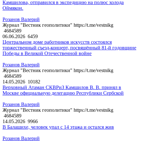
Камшилова, отправился в экспедицию на полюс холода
Оймякон.
Розанов Валерий
Журнал "Вестник геополитики" https://t.me/vestnikg
4684589
06.06.2026
6459
Центральном доме работников искусств состоялся
торжественный съезд-концерт, посвящённый 81-й годовщине
Победы в Великой Отечественной войне
Розанов Валерий
Журнал "Вестник геополитики" https://t.me/vestnikg
4684589
14.05.2026
10182
Верховный Атаман СКВРиЗ Камшилов В. В. принял в
Москве официальную делегацию Республики Сербской
Розанов Валерий
Журнал "Вестник геополитики" https://t.me/vestnikg
4684589
14.05.2026
9966
В Балашихе, человек упал с 14 этажа и остался жив
Розанов Валерий