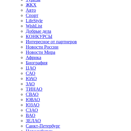
ЖКХ
Авто
Спорт
LifeStyle
WishList
Добрые дела
КОНКУРСЫ
Интересное от партнеров
Новости России
Новости Мира
Африка
Биография
ЦАО
САО
ЮАО
ЗАО
ТИНАО
СВАО
ЮВАО
ЮЗАО
СЗАО
ВАО
ЗЕЛАО
Санкт-Петербург