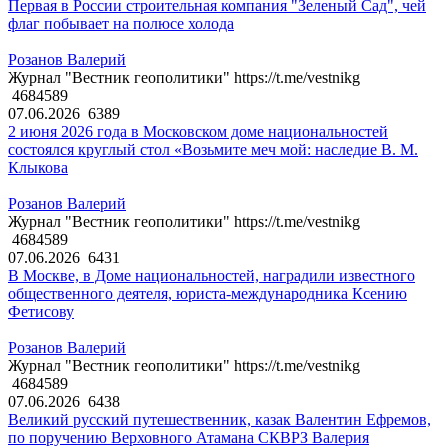
Первая в России строительная компания "Зеленый Сад", чей
флаг побывает на полюсе холода
Розанов Валерий
Журнал "Вестник геополитики" https://t.me/vestnikg
4684589
07.06.2026
6389
2 июня 2026 года в Московском доме национальностей
состоялся круглый стол «Возьмите меч мой: наследие В. М.
Клыкова
Розанов Валерий
Журнал "Вестник геополитики" https://t.me/vestnikg
4684589
07.06.2026
6431
В Москве, в Доме национальностей, наградили известного
общественного деятеля, юриста-международника Ксению
Фетисову
Розанов Валерий
Журнал "Вестник геополитики" https://t.me/vestnikg
4684589
07.06.2026
6438
Великий русский путешественник, казак Валентин Ефремов,
по поручению Верховного Атамана СКВРЗ Валерия