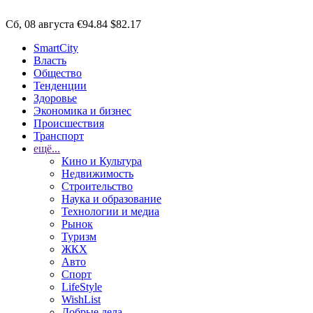
Сб, 08 августа
€94.84
$82.17
SmartCity
Власть
Общество
Тенденции
Здоровье
Экономика и бизнес
Происшествия
Транспорт
ещё...
Кино и Культура
Недвижимость
Строительство
Наука и образование
Технологии и медиа
Рынок
Туризм
ЖКХ
Авто
Спорт
LifeStyle
WishList
Добрые дела