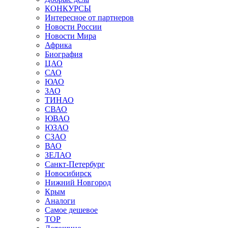
КОНКУРСЫ
Интересное от партнеров
Новости России
Новости Мира
Африка
Биография
ЦАО
САО
ЮАО
ЗАО
ТИНАО
СВАО
ЮВАО
ЮЗАО
СЗАО
ВАО
ЗЕЛАО
Санкт-Петербург
Новосибирск
Нижний Новгород
Крым
Аналоги
Самое дешевое
TOP