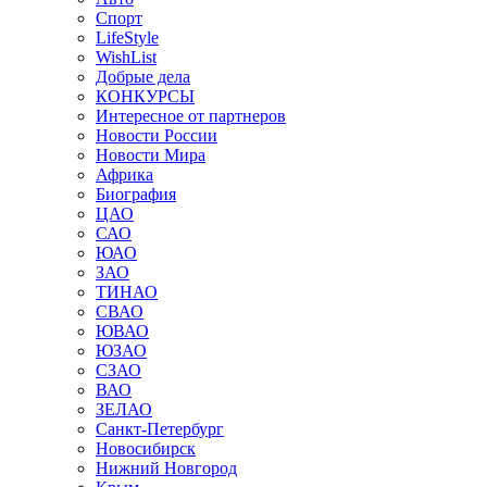
Спорт
LifeStyle
WishList
Добрые дела
КОНКУРСЫ
Интересное от партнеров
Новости России
Новости Мира
Африка
Биография
ЦАО
САО
ЮАО
ЗАО
ТИНАО
СВАО
ЮВАО
ЮЗАО
СЗАО
ВАО
ЗЕЛАО
Санкт-Петербург
Новосибирск
Нижний Новгород