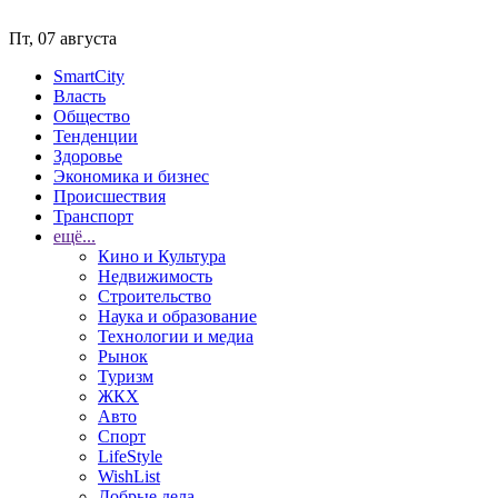
Пт, 07 августа
SmartCity
Власть
Общество
Тенденции
Здоровье
Экономика и бизнес
Происшествия
Транспорт
ещё...
Кино и Культура
Недвижимость
Строительство
Наука и образование
Технологии и медиа
Рынок
Туризм
ЖКХ
Авто
Спорт
LifeStyle
WishList
Добрые дела