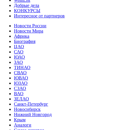
WishList
Добрые дела
КОНКУРСЫ
Интересное от партнеров
Новости России
Новости Мира
Африка
Биография
ЦАО
САО
ЮАО
ЗАО
ТИНАО
СВАО
ЮВАО
ЮЗАО
СЗАО
ВАО
ЗЕЛАО
Санкт-Петербург
Новосибирск
Нижний Новгород
Крым
Аналоги