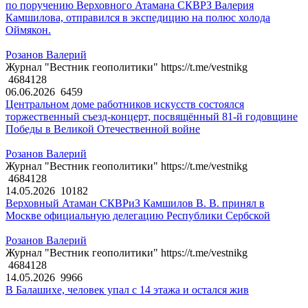
по поручению Верховного Атамана СКВРЗ Валерия
Камшилова, отправился в экспедицию на полюс холода
Оймякон.
Розанов Валерий
Журнал "Вестник геополитики" https://t.me/vestnikg
4684128
06.06.2026
6459
Центральном доме работников искусств состоялся
торжественный съезд-концерт, посвящённый 81-й годовщине
Победы в Великой Отечественной войне
Розанов Валерий
Журнал "Вестник геополитики" https://t.me/vestnikg
4684128
14.05.2026
10182
Верховный Атаман СКВРиЗ Камшилов В. В. принял в
Москве официальную делегацию Республики Сербской
Розанов Валерий
Журнал "Вестник геополитики" https://t.me/vestnikg
4684128
14.05.2026
9966
В Балашихе, человек упал с 14 этажа и остался жив