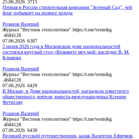
25.06.2026
3715
Первая в России строительная компания "Зеленый Сад", чей
флаг побывает на полюсе холода
Розанов Валерий
Журнал "Вестник геополитики" https://t.me/vestnikg
4684128
07.06.2026
6387
2 июня 2026 года в Московском доме национальностей
состоялся круглый стол «Возьмите меч мой: наследие В. М.
Клыкова
Розанов Валерий
Журнал "Вестник геополитики" https://t.me/vestnikg
4684128
07.06.2026
6429
В Москве, в Доме национальностей, наградили известного
общественного деятеля, юриста-международника Ксению
Фетисову
Розанов Валерий
Журнал "Вестник геополитики" https://t.me/vestnikg
4684128
07.06.2026
6438
Великий русский путешественник, казак Валентин Ефремов,