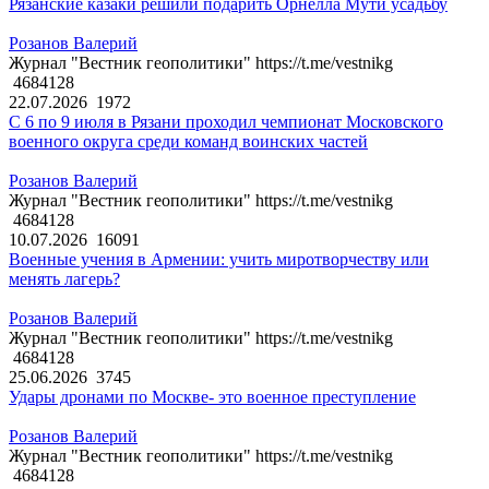
Рязанские казаки решили подарить Орнелла Мути усадьбу
Розанов Валерий
Журнал "Вестник геополитики" https://t.me/vestnikg
4684128
22.07.2026
1972
С 6 по 9 июля в Рязани проходил чемпионат Московского
военного округа среди команд воинских частей
Розанов Валерий
Журнал "Вестник геополитики" https://t.me/vestnikg
4684128
10.07.2026
16091
Военные учения в Армении: учить миротворчеству или
менять лагерь?
Розанов Валерий
Журнал "Вестник геополитики" https://t.me/vestnikg
4684128
25.06.2026
3745
Удары дронами по Москве- это военное преступление
Розанов Валерий
Журнал "Вестник геополитики" https://t.me/vestnikg
4684128