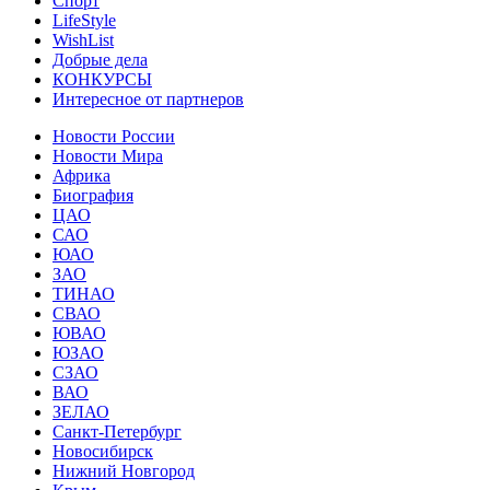
Спорт
LifeStyle
WishList
Добрые дела
КОНКУРСЫ
Интересное от партнеров
Новости России
Новости Мира
Африка
Биография
ЦАО
САО
ЮАО
ЗАО
ТИНАО
СВАО
ЮВАО
ЮЗАО
СЗАО
ВАО
ЗЕЛАО
Санкт-Петербург
Новосибирск
Нижний Новгород