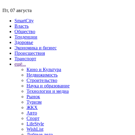
Пт, 07 августа
SmartCity
Власть
Общество
Тенденции
Здоровье
Экономика и бизнес
Происшествия
Транспорт
ещё...
Кино и Культура
Недвижимость
Строительство
Наука и образование
Технологии и медиа
Рынок
Туризм
ЖКХ
Авто
Спорт
LifeStyle
WishList
Добрые дела