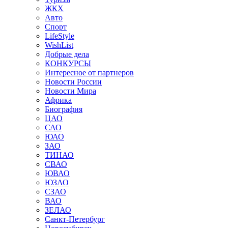
ЖКХ
Авто
Спорт
LifeStyle
WishList
Добрые дела
КОНКУРСЫ
Интересное от партнеров
Новости России
Новости Мира
Африка
Биография
ЦАО
САО
ЮАО
ЗАО
ТИНАО
СВАО
ЮВАО
ЮЗАО
СЗАО
ВАО
ЗЕЛАО
Санкт-Петербург