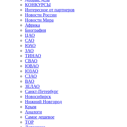
КОНКУРСЫ
Интересное от партнеров
Новости России
Новости Мира
Африка
Биография
ЦАО
САО
ЮАО
ЗАО
ТИНАО
СВАО
ЮВАО
ЮЗАО
СЗАО
ВАО
ЗЕЛАО
Санкт-Петербург
Новосибирск
Нижний Новгород
Крым
Аналоги
Самое дешевое
TOP