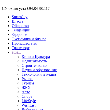
Сб, 08 августа
€94.84
$82.17
SmartCity
Власть
Общество
Тенденции
Здоровье
Экономика и бизнес
Происшествия
Транспорт
ещё...
Кино и Культура
Недвижимость
Строительство
Наука и образование
Технологии и медиа
Рынок
Туризм
ЖКХ
Авто
Спорт
LifeStyle
WishList
Добрые дела