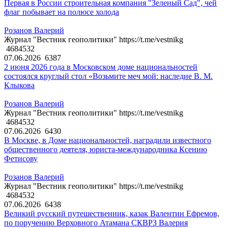
Первая в России строительная компания "Зеленый Сад", чей
флаг побывает на полюсе холода
Розанов Валерий
Журнал "Вестник геополитики" https://t.me/vestnikg
4684532
07.06.2026
6387
2 июня 2026 года в Московском доме национальностей
состоялся круглый стол «Возьмите меч мой: наследие В. М.
Клыкова
Розанов Валерий
Журнал "Вестник геополитики" https://t.me/vestnikg
4684532
07.06.2026
6430
В Москве, в Доме национальностей, наградили известного
общественного деятеля, юриста-международника Ксению
Фетисову
Розанов Валерий
Журнал "Вестник геополитики" https://t.me/vestnikg
4684532
07.06.2026
6438
Великий русский путешественник, казак Валентин Ефремов,
по поручению Верховного Атамана СКВРЗ Валерия