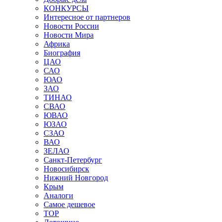
КОНКУРСЫ
Интересное от партнеров
Новости России
Новости Мира
Африка
Биография
ЦАО
САО
ЮАО
ЗАО
ТИНАО
СВАО
ЮВАО
ЮЗАО
СЗАО
ВАО
ЗЕЛАО
Санкт-Петербург
Новосибирск
Нижний Новгород
Крым
Аналоги
Самое дешевое
TOP