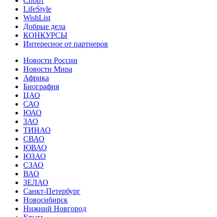
Спорт
LifeStyle
WishList
Добрые дела
КОНКУРСЫ
Интересное от партнеров
Новости России
Новости Мира
Африка
Биография
ЦАО
САО
ЮАО
ЗАО
ТИНАО
СВАО
ЮВАО
ЮЗАО
СЗАО
ВАО
ЗЕЛАО
Санкт-Петербург
Новосибирск
Нижний Новгород