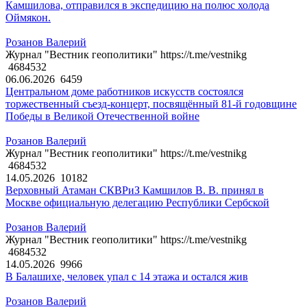
Камшилова, отправился в экспедицию на полюс холода
Оймякон.
Розанов Валерий
Журнал "Вестник геополитики" https://t.me/vestnikg
4684532
06.06.2026
6459
Центральном доме работников искусств состоялся
торжественный съезд-концерт, посвящённый 81-й годовщине
Победы в Великой Отечественной войне
Розанов Валерий
Журнал "Вестник геополитики" https://t.me/vestnikg
4684532
14.05.2026
10182
Верховный Атаман СКВРиЗ Камшилов В. В. принял в
Москве официальную делегацию Республики Сербской
Розанов Валерий
Журнал "Вестник геополитики" https://t.me/vestnikg
4684532
14.05.2026
9966
В Балашихе, человек упал с 14 этажа и остался жив
Розанов Валерий