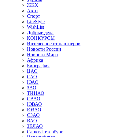
ЖКХ
Авто
Спорт
LifeStyle
WishList
Добрые дела
КОНКУРСЫ
Интересное от партнеров
Новости России
Новости Мира
Африка
Биография
ЦАО
САО
ЮАО
ЗАО
ТИНАО
СВАО
ЮВАО
ЮЗАО
СЗАО
ВАО
ЗЕЛАО
Санкт-Петербург