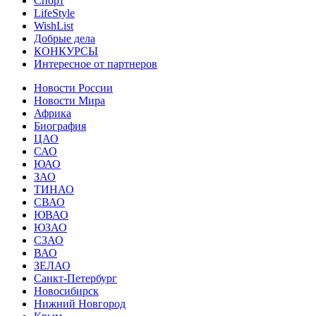
Спорт
LifeStyle
WishList
Добрые дела
КОНКУРСЫ
Интересное от партнеров
Новости России
Новости Мира
Африка
Биография
ЦАО
САО
ЮАО
ЗАО
ТИНАО
СВАО
ЮВАО
ЮЗАО
СЗАО
ВАО
ЗЕЛАО
Санкт-Петербург
Новосибирск
Нижний Новгород