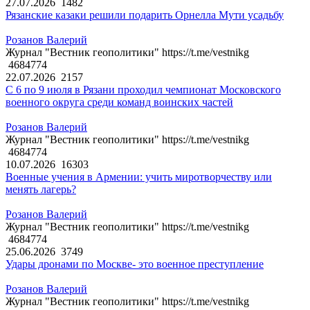
27.07.2026
1482
Рязанские казаки решили подарить Орнелла Мути усадьбу
Розанов Валерий
Журнал "Вестник геополитики" https://t.me/vestnikg
4684774
22.07.2026
2157
С 6 по 9 июля в Рязани проходил чемпионат Московского
военного округа среди команд воинских частей
Розанов Валерий
Журнал "Вестник геополитики" https://t.me/vestnikg
4684774
10.07.2026
16303
Военные учения в Армении: учить миротворчеству или
менять лагерь?
Розанов Валерий
Журнал "Вестник геополитики" https://t.me/vestnikg
4684774
25.06.2026
3749
Удары дронами по Москве- это военное преступление
Розанов Валерий
Журнал "Вестник геополитики" https://t.me/vestnikg