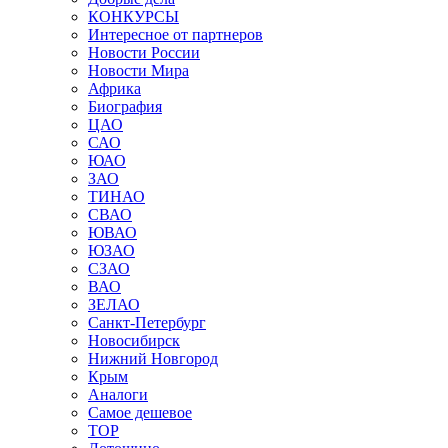
КОНКУРСЫ
Интересное от партнеров
Новости России
Новости Мира
Африка
Биография
ЦАО
САО
ЮАО
ЗАО
ТИНАО
СВАО
ЮВАО
ЮЗАО
СЗАО
ВАО
ЗЕЛАО
Санкт-Петербург
Новосибирск
Нижний Новгород
Крым
Аналоги
Самое дешевое
TOP