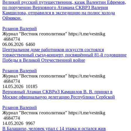
Великий русский путешественник, казак Валентин Ефремов,
по поручению Верховного Атамана СКВРЗ Валерия
Камшилова, отправился в экспедицию на полюс холода
Оймякон.
Розанов Валерий
Журнал "Вестник геополитики" https://t.me/vestnikg
4684774
06.06.2026
6460
Центральном доме работников искусств состоялся
торжественный съезд-концерт, посвящённый 81-й годовщине
Победы в Великой Отечественной войне
Розанов Валерий
Журнал "Вестник геополитики" https://t.me/vestnikg
4684774
14.05.2026
10185
Верховный Атаман СКВРиЗ Камшилов В. В. принял в
Москве официальную делегацию Республики Сербской
Розанов Валерий
Журнал "Вестник геополитики" https://t.me/vestnikg
4684774
14.05.2026
9967
В Балашихе, человек упал с 14 этажа и остался жив