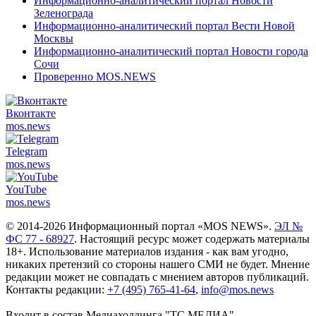
Информационно-аналитический портал Новости
Зеленограда
Информационно-аналитический портал Вести Новой
Москвы
Информационно-аналитический портал Новости города
Сочи
Проверенно MOS.NEWS
Вконтакте
mos.
news
Telegram
mos.
news
YouTube
mos.
news
© 2014-2026 Информационный портал «MOS NEWS».
ЭЛ №
ФС 77 - 68927
. Настоящий ресурс может содержать материалы
18+. Использование материалов издания - как вам угодно,
никаких претензий со стороны нашего СМИ не будет. Мнение
редакции может не совпадать с мнением авторов публикаций.
Контакты редакции:
+7 (495) 765-41-64
,
info@mos.news
Входит в состав Медиахолдинга "ТС.МЕДИА"