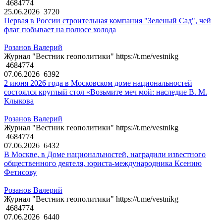
4684774
25.06.2026
3720
Первая в России строительная компания "Зеленый Сад", чей
флаг побывает на полюсе холода
Розанов Валерий
Журнал "Вестник геополитики" https://t.me/vestnikg
4684774
07.06.2026
6392
2 июня 2026 года в Московском доме национальностей
состоялся круглый стол «Возьмите меч мой: наследие В. М.
Клыкова
Розанов Валерий
Журнал "Вестник геополитики" https://t.me/vestnikg
4684774
07.06.2026
6432
В Москве, в Доме национальностей, наградили известного
общественного деятеля, юриста-международника Ксению
Фетисову
Розанов Валерий
Журнал "Вестник геополитики" https://t.me/vestnikg
4684774
07.06.2026
6440