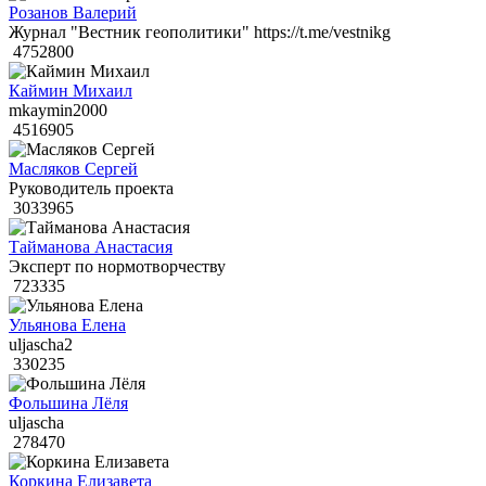
Розанов Валерий
Журнал "Вестник геополитики" https://t.me/vestnikg
4752800
Каймин Михаил
mkaymin2000
4516905
Масляков Сергей
Руководитель проекта
3033965
Тайманова Анастасия
Эксперт по нормотворчеству
723335
Ульянова Елена
uljascha2
330235
Фольшина Лёля
uljascha
278470
Коркина Елизавета