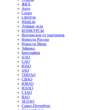
ЖКХ
Авто
Спорт
LifeStyle
WishList
Добрые дела
КОНКУРСЫ
Интересное от партнеров
Новости России
Новости Мира
Африка
Биография
ЦАО
САО
ЮАО
ЗАО
ТИНАО
СВАО
ЮВАО
ЮЗАО
СЗАО
ВАО
ЗЕЛАО
Санкт-Петербург