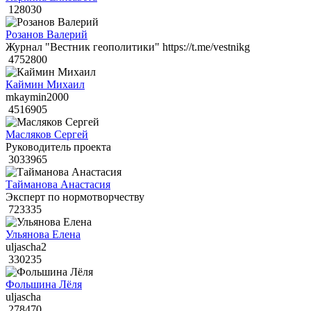
128030
Розанов Валерий
Журнал "Вестник геополитики" https://t.me/vestnikg
4752800
Каймин Михаил
mkaymin2000
4516905
Масляков Сергей
Руководитель проекта
3033965
Тайманова Анастасия
Эксперт по нормотворчеству
723335
Ульянова Елена
uljascha2
330235
Фольшина Лёля
uljascha
278470