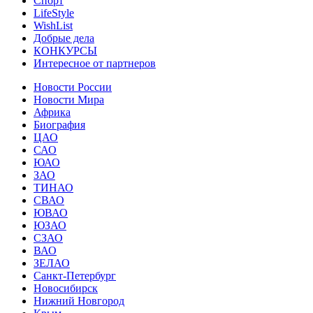
Спорт
LifeStyle
WishList
Добрые дела
КОНКУРСЫ
Интересное от партнеров
Новости России
Новости Мира
Африка
Биография
ЦАО
САО
ЮАО
ЗАО
ТИНАО
СВАО
ЮВАО
ЮЗАО
СЗАО
ВАО
ЗЕЛАО
Санкт-Петербург
Новосибирск
Нижний Новгород