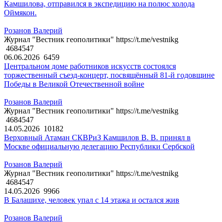
Камшилова, отправился в экспедицию на полюс холода
Оймякон.
Розанов Валерий
Журнал "Вестник геополитики" https://t.me/vestnikg
4684547
06.06.2026
6459
Центральном доме работников искусств состоялся
торжественный съезд-концерт, посвящённый 81-й годовщине
Победы в Великой Отечественной войне
Розанов Валерий
Журнал "Вестник геополитики" https://t.me/vestnikg
4684547
14.05.2026
10182
Верховный Атаман СКВРиЗ Камшилов В. В. принял в
Москве официальную делегацию Республики Сербской
Розанов Валерий
Журнал "Вестник геополитики" https://t.me/vestnikg
4684547
14.05.2026
9966
В Балашихе, человек упал с 14 этажа и остался жив
Розанов Валерий