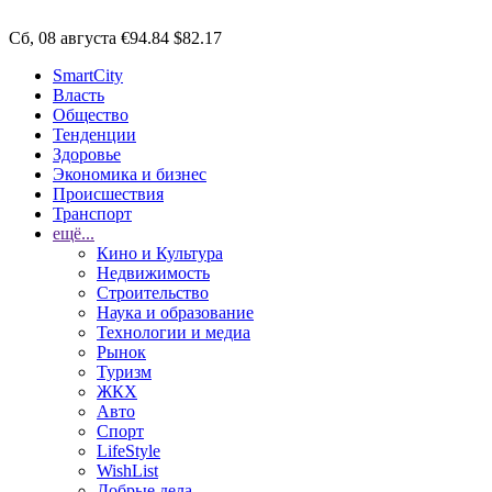
Сб, 08 августа
€94.84
$82.17
SmartCity
Власть
Общество
Тенденции
Здоровье
Экономика и бизнес
Происшествия
Транспорт
ещё...
Кино и Культура
Недвижимость
Строительство
Наука и образование
Технологии и медиа
Рынок
Туризм
ЖКХ
Авто
Спорт
LifeStyle
WishList
Добрые дела