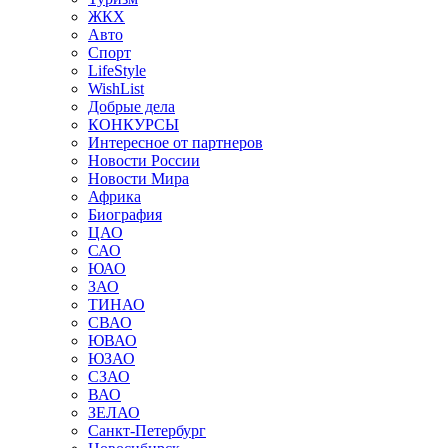
ЖКХ
Авто
Спорт
LifeStyle
WishList
Добрые дела
КОНКУРСЫ
Интересное от партнеров
Новости России
Новости Мира
Африка
Биография
ЦАО
САО
ЮАО
ЗАО
ТИНАО
СВАО
ЮВАО
ЮЗАО
СЗАО
ВАО
ЗЕЛАО
Санкт-Петербург