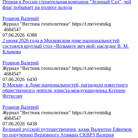
Первая в России строительная компания "Зеленый Сад", чей
флаг побывает на полюсе холода
Розанов Валерий
Журнал "Вестник геополитики" https://t.me/vestnikg
4684547
07.06.2026
6388
2 июня 2026 года в Московском доме национальностей
состоялся круглый стол «Возьмите меч мой: наследие В. М.
Клыкова
Розанов Валерий
Журнал "Вестник геополитики" https://t.me/vestnikg
4684547
07.06.2026
6430
В Москве, в Доме национальностей, наградили известного
общественного деятеля, юриста-международника Ксению
Фетисову
Розанов Валерий
Журнал "Вестник геополитики" https://t.me/vestnikg
4684547
07.06.2026
6438
Великий русский путешественник, казак Валентин Ефремов,
по поручению Верховного Атамана СКВРЗ Валерия