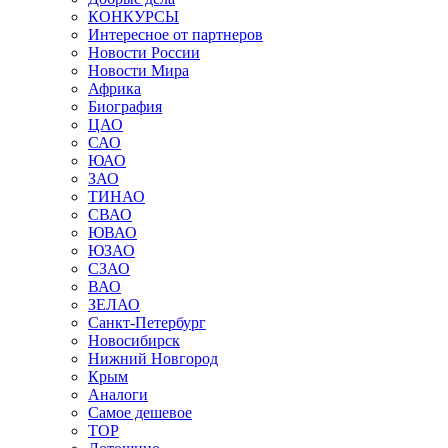
КОНКУРСЫ
Интересное от партнеров
Новости России
Новости Мира
Африка
Биография
ЦАО
САО
ЮАО
ЗАО
ТИНАО
СВАО
ЮВАО
ЮЗАО
СЗАО
ВАО
ЗЕЛАО
Санкт-Петербург
Новосибирск
Нижний Новгород
Крым
Аналоги
Самое дешевое
TOP