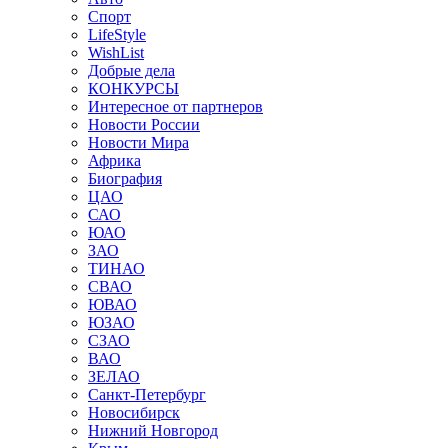
Спорт
LifeStyle
WishList
Добрые дела
КОНКУРСЫ
Интересное от партнеров
Новости России
Новости Мира
Африка
Биография
ЦАО
САО
ЮАО
ЗАО
ТИНАО
СВАО
ЮВАО
ЮЗАО
СЗАО
ВАО
ЗЕЛАО
Санкт-Петербург
Новосибирск
Нижний Новгород