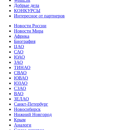
WishList
Добрые дела
КОНКУРСЫ
Интересное от партнеров
Новости России
Новости Мира
Африка
Биография
ЦАО
САО
ЮАО
ЗАО
ТИНАО
СВАО
ЮВАО
ЮЗАО
СЗАО
ВАО
ЗЕЛАО
Санкт-Петербург
Новосибирск
Нижний Новгород
Крым
Аналоги