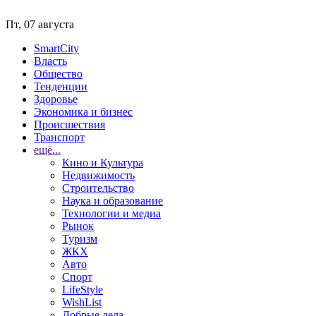
Пт, 07 августа
SmartCity
Власть
Общество
Тенденции
Здоровье
Экономика и бизнес
Происшествия
Транспорт
ещё...
Кино и Культура
Недвижимость
Строительство
Наука и образование
Технологии и медиа
Рынок
Туризм
ЖКХ
Авто
Спорт
LifeStyle
WishList
Добрые дела