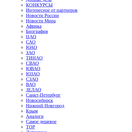
КОНКУРСЫ
Интересное от партнеров
Новости России
Новости Мира
Африка
Биография
ЦАО
САО
ЮАО
ЗАО
ТИНАО
СВАО
ЮВАО
ЮЗАО
СЗАО
ВАО
ЗЕЛАО
Санкт-Петербург
Новосибирск
Нижний Новгород
Крым
Аналоги
Самое дешевое
TOP