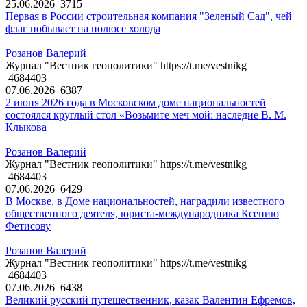
25.06.2026
3715
Первая в России строительная компания "Зеленый Сад", чей
флаг побывает на полюсе холода
Розанов Валерий
Журнал "Вестник геополитики" https://t.me/vestnikg
4684403
07.06.2026
6387
2 июня 2026 года в Московском доме национальностей
состоялся круглый стол «Возьмите меч мой: наследие В. М.
Клыкова
Розанов Валерий
Журнал "Вестник геополитики" https://t.me/vestnikg
4684403
07.06.2026
6429
В Москве, в Доме национальностей, наградили известного
общественного деятеля, юриста-международника Ксению
Фетисову
Розанов Валерий
Журнал "Вестник геополитики" https://t.me/vestnikg
4684403
07.06.2026
6438
Великий русский путешественник, казак Валентин Ефремов,