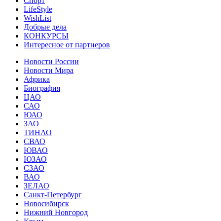
Спорт
LifeStyle
WishList
Добрые дела
КОНКУРСЫ
Интересное от партнеров
Новости России
Новости Мира
Африка
Биография
ЦАО
САО
ЮАО
ЗАО
ТИНАО
СВАО
ЮВАО
ЮЗАО
СЗАО
ВАО
ЗЕЛАО
Санкт-Петербург
Новосибирск
Нижний Новгород