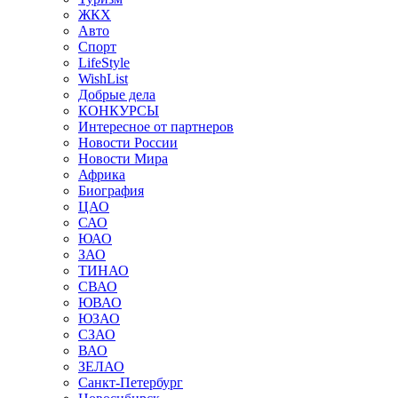
ЖКХ
Авто
Спорт
LifeStyle
WishList
Добрые дела
КОНКУРСЫ
Интересное от партнеров
Новости России
Новости Мира
Африка
Биография
ЦАО
САО
ЮАО
ЗАО
ТИНАО
СВАО
ЮВАО
ЮЗАО
СЗАО
ВАО
ЗЕЛАО
Санкт-Петербург