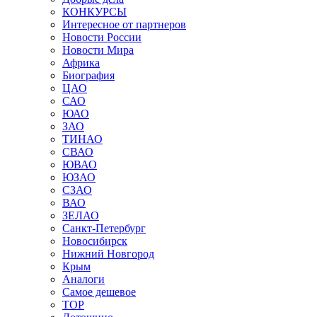
КОНКУРСЫ
Интересное от партнеров
Новости России
Новости Мира
Африка
Биография
ЦАО
САО
ЮАО
ЗАО
ТИНАО
СВАО
ЮВАО
ЮЗАО
СЗАО
ВАО
ЗЕЛАО
Санкт-Петербург
Новосибирск
Нижний Новгород
Крым
Аналоги
Самое дешевое
TOP