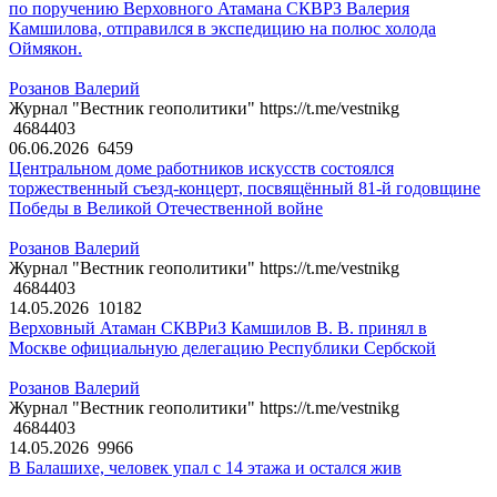
по поручению Верховного Атамана СКВРЗ Валерия
Камшилова, отправился в экспедицию на полюс холода
Оймякон.
Розанов Валерий
Журнал "Вестник геополитики" https://t.me/vestnikg
4684403
06.06.2026
6459
Центральном доме работников искусств состоялся
торжественный съезд-концерт, посвящённый 81-й годовщине
Победы в Великой Отечественной войне
Розанов Валерий
Журнал "Вестник геополитики" https://t.me/vestnikg
4684403
14.05.2026
10182
Верховный Атаман СКВРиЗ Камшилов В. В. принял в
Москве официальную делегацию Республики Сербской
Розанов Валерий
Журнал "Вестник геополитики" https://t.me/vestnikg
4684403
14.05.2026
9966
В Балашихе, человек упал с 14 этажа и остался жив