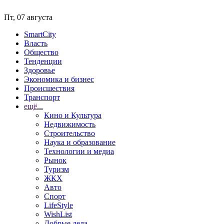
Пт, 07 августа
SmartCity
Власть
Общество
Тенденции
Здоровье
Экономика и бизнес
Происшествия
Транспорт
ещё...
Кино и Культура
Недвижимость
Строительство
Наука и образование
Технологии и медиа
Рынок
Туризм
ЖКХ
Авто
Спорт
LifeStyle
WishList
Добрые дела