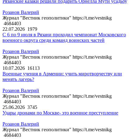
Рязанские казаки решили подарить Орнелла Мути усадьбу
Розанов Валерий
Журнал "Вестник геополитики" https://t.me/vestnikg
4684403
22.07.2026
1979
С 6 по 9 июля в Рязани проходил чемпионат Московского
военного округа среди команд воинских частей
Розанов Валерий
Журнал "Вестник геополитики" https://t.me/vestnikg
4684403
10.07.2026
16113
Военные учения в Армении: учить миротворчеству или
менять лагерь?
Розанов Валерий
Журнал "Вестник геополитики" https://t.me/vestnikg
4684403
25.06.2026
3745
Удары дронами по Москве- это военное преступление
Розанов Валерий
Журнал "Вестник геополитики" https://t.me/vestnikg
4684403