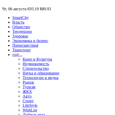
Чт, 06 августа
€93.19
$80.93
SmartCity
Власть
Общество
Тенденции
Здоровье
Экономика и бизнес
Происшествия
Транспорт
ещё...
Кино и Культура
Недвижимость
Строительство
Наука и образование
Технологии и медиа
Рынок
Туризм
ЖКХ
Авто
Спорт
LifeStyle
WishList
Добрые дела