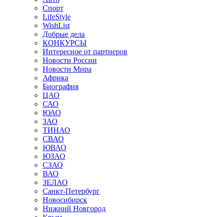
Спорт
LifeStyle
WishList
Добрые дела
КОНКУРСЫ
Интересное от партнеров
Новости России
Новости Мира
Африка
Биография
ЦАО
САО
ЮАО
ЗАО
ТИНАО
СВАО
ЮВАО
ЮЗАО
СЗАО
ВАО
ЗЕЛАО
Санкт-Петербург
Новосибирск
Нижний Новгород