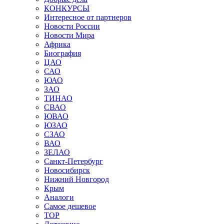
КОНКУРСЫ
Интересное от партнеров
Новости России
Новости Мира
Африка
Биография
ЦАО
САО
ЮАО
ЗАО
ТИНАО
СВАО
ЮВАО
ЮЗАО
СЗАО
ВАО
ЗЕЛАО
Санкт-Петербург
Новосибирск
Нижний Новгород
Крым
Аналоги
Самое дешевое
TOP