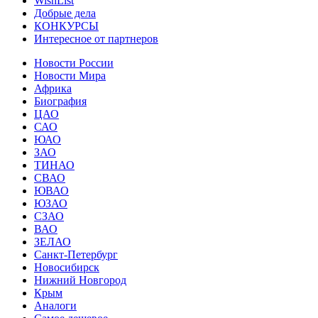
WishList
Добрые дела
КОНКУРСЫ
Интересное от партнеров
Новости России
Новости Мира
Африка
Биография
ЦАО
САО
ЮАО
ЗАО
ТИНАО
СВАО
ЮВАО
ЮЗАО
СЗАО
ВАО
ЗЕЛАО
Санкт-Петербург
Новосибирск
Нижний Новгород
Крым
Аналоги