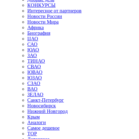
КОНКУРСЫ
Интересное от партнеров
Новости России
Новости Мира
Африка
Биография
ЦАО
САО
ЮАО
ЗАО
ТИНАО
СВАО
ЮВАО
ЮЗАО
СЗАО
ВАО
ЗЕЛАО
Санкт-Петербург
Новосибирск
Нижний Новгород
Крым
Аналоги
Самое дешевое
TOP