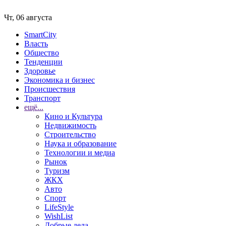
Чт, 06 августа
SmartCity
Власть
Общество
Тенденции
Здоровье
Экономика и бизнес
Происшествия
Транспорт
ещё...
Кино и Культура
Недвижимость
Строительство
Наука и образование
Технологии и медиа
Рынок
Туризм
ЖКХ
Авто
Спорт
LifeStyle
WishList
Добрые дела