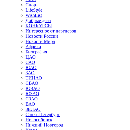
Спорт
LifeStyle
WishList
Добрые дела
КОНКУРСЫ
Интересное от партнеров
Новости России
Новости Мира
Африка
Биография
ЦАО
САО
ЮАО
ЗАО
ТИНАО
СВАО
ЮВАО
ЮЗАО
СЗАО
ВАО
ЗЕЛАО
Санкт-Петербург
Новосибирск
Нижний Новгород