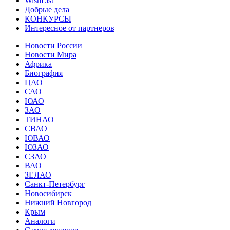
WishList
Добрые дела
КОНКУРСЫ
Интересное от партнеров
Новости России
Новости Мира
Африка
Биография
ЦАО
САО
ЮАО
ЗАО
ТИНАО
СВАО
ЮВАО
ЮЗАО
СЗАО
ВАО
ЗЕЛАО
Санкт-Петербург
Новосибирск
Нижний Новгород
Крым
Аналоги