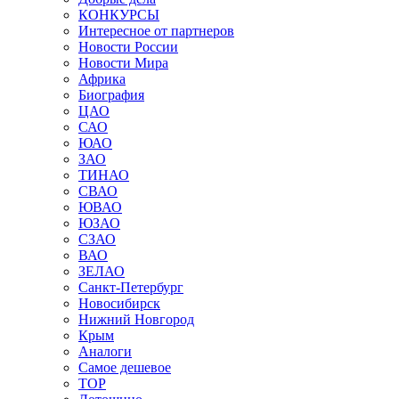
КОНКУРСЫ
Интересное от партнеров
Новости России
Новости Мира
Африка
Биография
ЦАО
САО
ЮАО
ЗАО
ТИНАО
СВАО
ЮВАО
ЮЗАО
СЗАО
ВАО
ЗЕЛАО
Санкт-Петербург
Новосибирск
Нижний Новгород
Крым
Аналоги
Самое дешевое
TOP