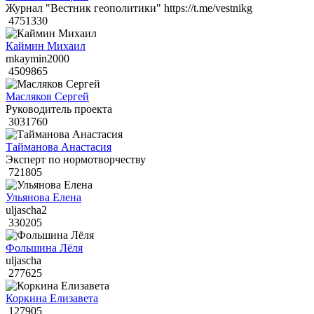
Журнал "Вестник геополитики" https://t.me/vestnikg
4751330
Каймин Михаил
mkaymin2000
4509865
Масляков Сергей
Руководитель проекта
3031760
Тайманова Анастасия
Эксперт по нормотворчеству
721805
Ульянова Елена
uljascha2
330205
Фольшина Лёля
uljascha
277625
Коркина Елизавета
127905