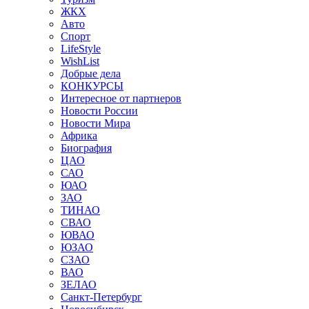
ЖКХ
Авто
Спорт
LifeStyle
WishList
Добрые дела
КОНКУРСЫ
Интересное от партнеров
Новости России
Новости Мира
Африка
Биография
ЦАО
САО
ЮАО
ЗАО
ТИНАО
СВАО
ЮВАО
ЮЗАО
СЗАО
ВАО
ЗЕЛАО
Санкт-Петербург