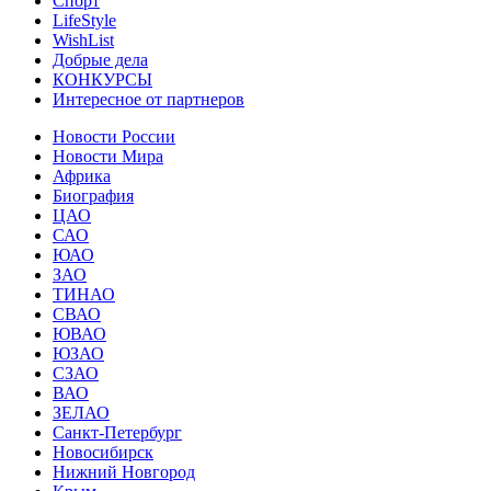
Спорт
LifeStyle
WishList
Добрые дела
КОНКУРСЫ
Интересное от партнеров
Новости России
Новости Мира
Африка
Биография
ЦАО
САО
ЮАО
ЗАО
ТИНАО
СВАО
ЮВАО
ЮЗАО
СЗАО
ВАО
ЗЕЛАО
Санкт-Петербург
Новосибирск
Нижний Новгород