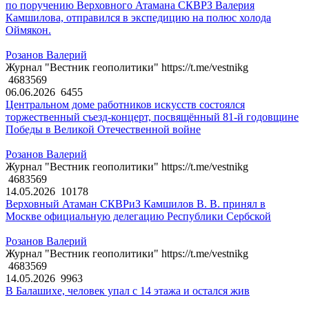
по поручению Верховного Атамана СКВРЗ Валерия
Камшилова, отправился в экспедицию на полюс холода
Оймякон.
Розанов Валерий
Журнал "Вестник геополитики" https://t.me/vestnikg
4683569
06.06.2026
6455
Центральном доме работников искусств состоялся
торжественный съезд-концерт, посвящённый 81-й годовщине
Победы в Великой Отечественной войне
Розанов Валерий
Журнал "Вестник геополитики" https://t.me/vestnikg
4683569
14.05.2026
10178
Верховный Атаман СКВРиЗ Камшилов В. В. принял в
Москве официальную делегацию Республики Сербской
Розанов Валерий
Журнал "Вестник геополитики" https://t.me/vestnikg
4683569
14.05.2026
9963
В Балашихе, человек упал с 14 этажа и остался жив