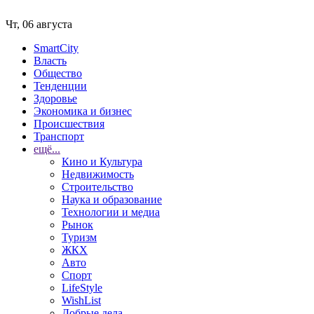
Чт, 06 августа
SmartCity
Власть
Общество
Тенденции
Здоровье
Экономика и бизнес
Происшествия
Транспорт
ещё...
Кино и Культура
Недвижимость
Строительство
Наука и образование
Технологии и медиа
Рынок
Туризм
ЖКХ
Авто
Спорт
LifeStyle
WishList
Добрые дела