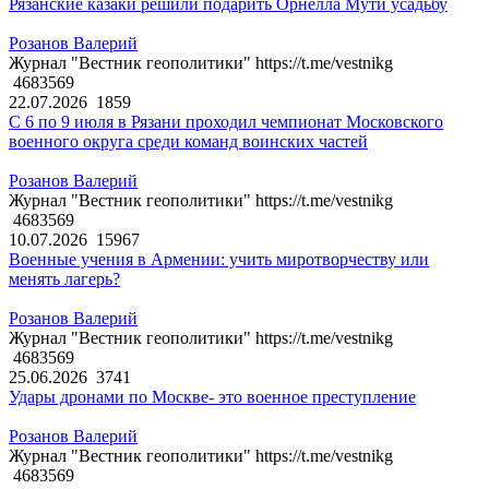
Рязанские казаки решили подарить Орнелла Мути усадьбу
Розанов Валерий
Журнал "Вестник геополитики" https://t.me/vestnikg
4683569
22.07.2026
1859
С 6 по 9 июля в Рязани проходил чемпионат Московского
военного округа среди команд воинских частей
Розанов Валерий
Журнал "Вестник геополитики" https://t.me/vestnikg
4683569
10.07.2026
15967
Военные учения в Армении: учить миротворчеству или
менять лагерь?
Розанов Валерий
Журнал "Вестник геополитики" https://t.me/vestnikg
4683569
25.06.2026
3741
Удары дронами по Москве- это военное преступление
Розанов Валерий
Журнал "Вестник геополитики" https://t.me/vestnikg
4683569