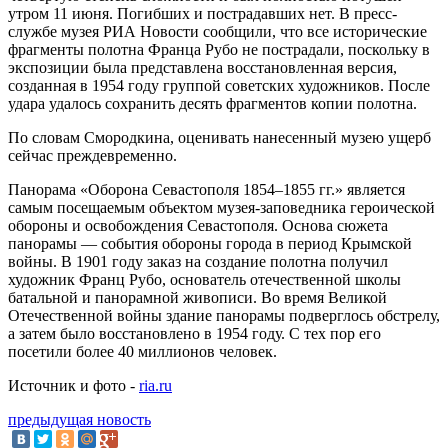
утром 11 июня. Погибших и пострадавших нет. В пресс-
службе музея РИА Новости сообщили, что все исторические
фрагменты полотна Франца Рубо не пострадали, поскольку в
экспозиции была представлена восстановленная версия,
созданная в 1954 году группой советских художников. После
удара удалось сохранить десять фрагментов копии полотна.
По словам Смородкина, оценивать нанесенный музею ущерб
сейчас преждевременно.
Панорама «Оборона Севастополя 1854–1855 гг.» является
самым посещаемым объектом музея-заповедника героической
обороны и освобождения Севастополя. Основа сюжета
панорамы — события обороны города в период Крымской
войны. В 1901 году заказ на создание полотна получил
художник Франц Рубо, основатель отечественной школы
батальной и панорамной живописи. Во время Великой
Отечественной войны здание панорамы подверглось обстрелу,
а затем было восстановлено в 1954 году. С тех пор его
посетили более 40 миллионов человек.
Источник и фото -
ria.ru
предыдущая новость