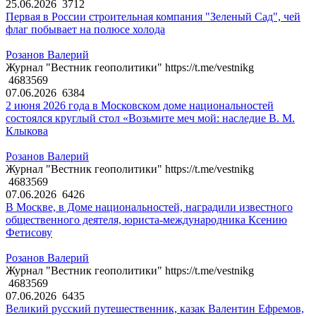
25.06.2026
3712
Первая в России строительная компания "Зеленый Сад", чей
флаг побывает на полюсе холода
Розанов Валерий
Журнал "Вестник геополитики" https://t.me/vestnikg
4683569
07.06.2026
6384
2 июня 2026 года в Московском доме национальностей
состоялся круглый стол «Возьмите меч мой: наследие В. М.
Клыкова
Розанов Валерий
Журнал "Вестник геополитики" https://t.me/vestnikg
4683569
07.06.2026
6426
В Москве, в Доме национальностей, наградили известного
общественного деятеля, юриста-международника Ксению
Фетисову
Розанов Валерий
Журнал "Вестник геополитики" https://t.me/vestnikg
4683569
07.06.2026
6435
Великий русский путешественник, казак Валентин Ефремов,