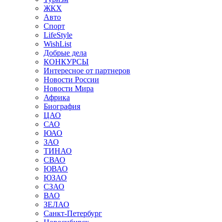
ЖКХ
Авто
Спорт
LifeStyle
WishList
Добрые дела
КОНКУРСЫ
Интересное от партнеров
Новости России
Новости Мира
Африка
Биография
ЦАО
САО
ЮАО
ЗАО
ТИНАО
СВАО
ЮВАО
ЮЗАО
СЗАО
ВАО
ЗЕЛАО
Санкт-Петербург