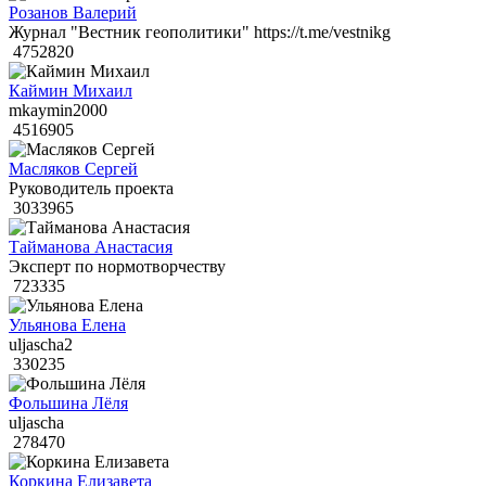
Розанов Валерий
Журнал "Вестник геополитики" https://t.me/vestnikg
4752820
Каймин Михаил
mkaymin2000
4516905
Масляков Сергей
Руководитель проекта
3033965
Тайманова Анастасия
Эксперт по нормотворчеству
723335
Ульянова Елена
uljascha2
330235
Фольшина Лёля
uljascha
278470
Коркина Елизавета