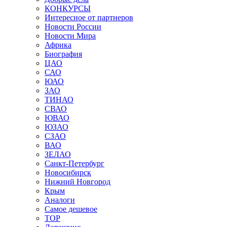
КОНКУРСЫ
Интересное от партнеров
Новости России
Новости Мира
Африка
Биография
ЦАО
САО
ЮАО
ЗАО
ТИНАО
СВАО
ЮВАО
ЮЗАО
СЗАО
ВАО
ЗЕЛАО
Санкт-Петербург
Новосибирск
Нижний Новгород
Крым
Аналоги
Самое дешевое
TOP