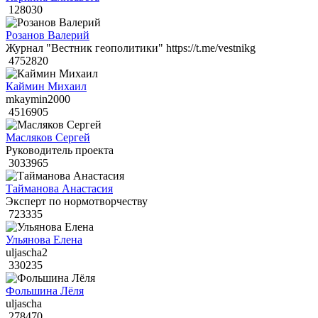
128030
Розанов Валерий
Журнал "Вестник геополитики" https://t.me/vestnikg
4752820
Каймин Михаил
mkaymin2000
4516905
Масляков Сергей
Руководитель проекта
3033965
Тайманова Анастасия
Эксперт по нормотворчеству
723335
Ульянова Елена
uljascha2
330235
Фольшина Лёля
uljascha
278470