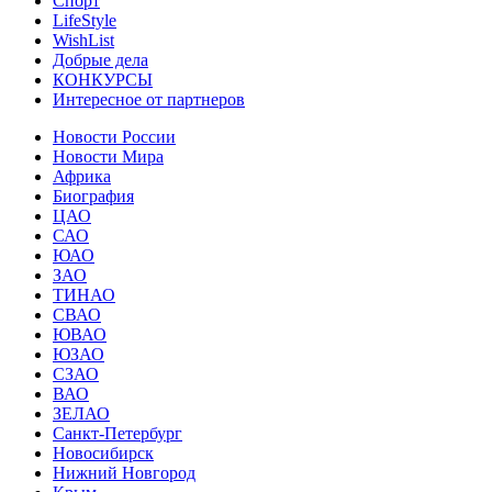
Спорт
LifeStyle
WishList
Добрые дела
КОНКУРСЫ
Интересное от партнеров
Новости России
Новости Мира
Африка
Биография
ЦАО
САО
ЮАО
ЗАО
ТИНАО
СВАО
ЮВАО
ЮЗАО
СЗАО
ВАО
ЗЕЛАО
Санкт-Петербург
Новосибирск
Нижний Новгород