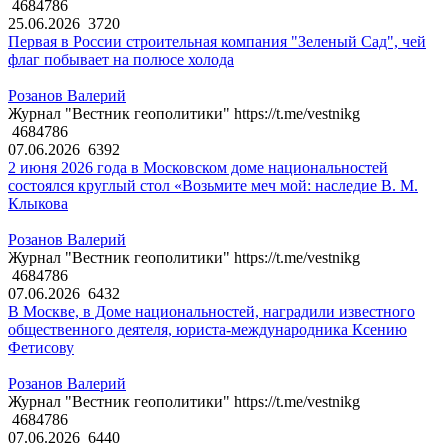
4684786
25.06.2026
3720
Первая в России строительная компания "Зеленый Сад", чей
флаг побывает на полюсе холода
Розанов Валерий
Журнал "Вестник геополитики" https://t.me/vestnikg
4684786
07.06.2026
6392
2 июня 2026 года в Московском доме национальностей
состоялся круглый стол «Возьмите меч мой: наследие В. М.
Клыкова
Розанов Валерий
Журнал "Вестник геополитики" https://t.me/vestnikg
4684786
07.06.2026
6432
В Москве, в Доме национальностей, наградили известного
общественного деятеля, юриста-международника Ксению
Фетисову
Розанов Валерий
Журнал "Вестник геополитики" https://t.me/vestnikg
4684786
07.06.2026
6440