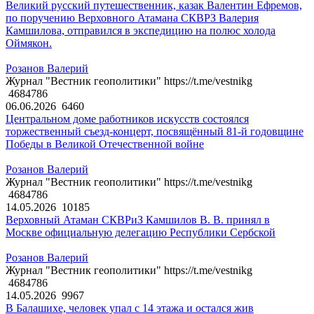
Великий русский путешественник, казак Валентин Ефремов,
по поручению Верховного Атамана СКВРЗ Валерия
Камшилова, отправился в экспедицию на полюс холода
Оймякон.
Розанов Валерий
Журнал "Вестник геополитики" https://t.me/vestnikg
4684786
06.06.2026
6460
Центральном доме работников искусств состоялся
торжественный съезд-концерт, посвящённый 81-й годовщине
Победы в Великой Отечественной войне
Розанов Валерий
Журнал "Вестник геополитики" https://t.me/vestnikg
4684786
14.05.2026
10185
Верховный Атаман СКВРиЗ Камшилов В. В. принял в
Москве официальную делегацию Республики Сербской
Розанов Валерий
Журнал "Вестник геополитики" https://t.me/vestnikg
4684786
14.05.2026
9967
В Балашихе, человек упал с 14 этажа и остался жив