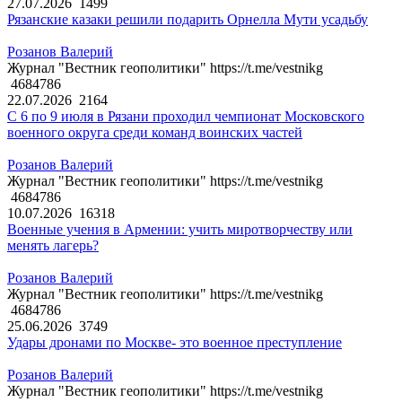
27.07.2026
1499
Рязанские казаки решили подарить Орнелла Мути усадьбу
Розанов Валерий
Журнал "Вестник геополитики" https://t.me/vestnikg
4684786
22.07.2026
2164
С 6 по 9 июля в Рязани проходил чемпионат Московского
военного округа среди команд воинских частей
Розанов Валерий
Журнал "Вестник геополитики" https://t.me/vestnikg
4684786
10.07.2026
16318
Военные учения в Армении: учить миротворчеству или
менять лагерь?
Розанов Валерий
Журнал "Вестник геополитики" https://t.me/vestnikg
4684786
25.06.2026
3749
Удары дронами по Москве- это военное преступление
Розанов Валерий
Журнал "Вестник геополитики" https://t.me/vestnikg