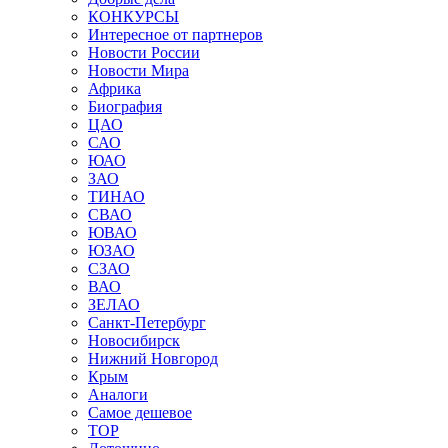
КОНКУРСЫ
Интересное от партнеров
Новости России
Новости Мира
Африка
Биография
ЦАО
САО
ЮАО
ЗАО
ТИНАО
СВАО
ЮВАО
ЮЗАО
СЗАО
ВАО
ЗЕЛАО
Санкт-Петербург
Новосибирск
Нижний Новгород
Крым
Аналоги
Самое дешевое
TOP