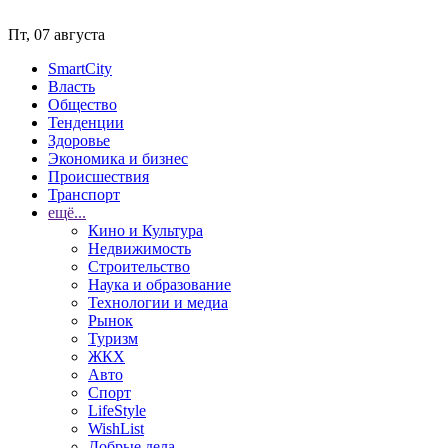
Пт, 07 августа
SmartCity
Власть
Общество
Тенденции
Здоровье
Экономика и бизнес
Происшествия
Транспорт
ещё...
Кино и Культура
Недвижимость
Строительство
Наука и образование
Технологии и медиа
Рынок
Туризм
ЖКХ
Авто
Спорт
LifeStyle
WishList
Добрые дела