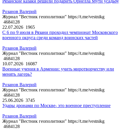
Рязанские казаки решили подарить Орнелла Мути усадьбу
Розанов Валерий
Журнал "Вестник геополитики" https://t.me/vestnikg
4684128
22.07.2026
1965
С 6 по 9 июля в Рязани проходил чемпионат Московского
военного округа среди команд воинских частей
Розанов Валерий
Журнал "Вестник геополитики" https://t.me/vestnikg
4684128
10.07.2026
16087
Военные учения в Армении: учить миротворчеству или
менять лагерь?
Розанов Валерий
Журнал "Вестник геополитики" https://t.me/vestnikg
4684128
25.06.2026
3745
Удары дронами по Москве- это военное преступление
Розанов Валерий
Журнал "Вестник геополитики" https://t.me/vestnikg
4684128