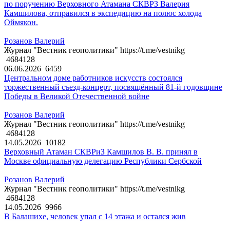
по поручению Верховного Атамана СКВРЗ Валерия
Камшилова, отправился в экспедицию на полюс холода
Оймякон.
Розанов Валерий
Журнал "Вестник геополитики" https://t.me/vestnikg
4684128
06.06.2026
6459
Центральном доме работников искусств состоялся
торжественный съезд-концерт, посвящённый 81-й годовщине
Победы в Великой Отечественной войне
Розанов Валерий
Журнал "Вестник геополитики" https://t.me/vestnikg
4684128
14.05.2026
10182
Верховный Атаман СКВРиЗ Камшилов В. В. принял в
Москве официальную делегацию Республики Сербской
Розанов Валерий
Журнал "Вестник геополитики" https://t.me/vestnikg
4684128
14.05.2026
9966
В Балашихе, человек упал с 14 этажа и остался жив