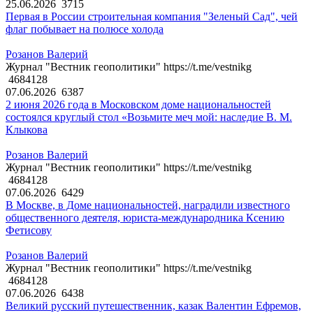
25.06.2026
3715
Первая в России строительная компания "Зеленый Сад", чей
флаг побывает на полюсе холода
Розанов Валерий
Журнал "Вестник геополитики" https://t.me/vestnikg
4684128
07.06.2026
6387
2 июня 2026 года в Московском доме национальностей
состоялся круглый стол «Возьмите меч мой: наследие В. М.
Клыкова
Розанов Валерий
Журнал "Вестник геополитики" https://t.me/vestnikg
4684128
07.06.2026
6429
В Москве, в Доме национальностей, наградили известного
общественного деятеля, юриста-международника Ксению
Фетисову
Розанов Валерий
Журнал "Вестник геополитики" https://t.me/vestnikg
4684128
07.06.2026
6438
Великий русский путешественник, казак Валентин Ефремов,