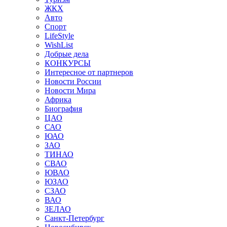
ЖКХ
Авто
Спорт
LifeStyle
WishList
Добрые дела
КОНКУРСЫ
Интересное от партнеров
Новости России
Новости Мира
Африка
Биография
ЦАО
САО
ЮАО
ЗАО
ТИНАО
СВАО
ЮВАО
ЮЗАО
СЗАО
ВАО
ЗЕЛАО
Санкт-Петербург