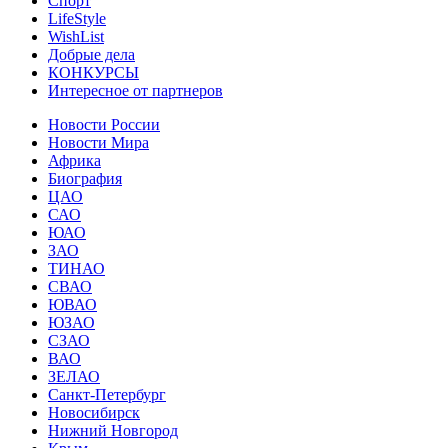
Спорт
LifeStyle
WishList
Добрые дела
КОНКУРСЫ
Интересное от партнеров
Новости России
Новости Мира
Африка
Биография
ЦАО
САО
ЮАО
ЗАО
ТИНАО
СВАО
ЮВАО
ЮЗАО
СЗАО
ВАО
ЗЕЛАО
Санкт-Петербург
Новосибирск
Нижний Новгород