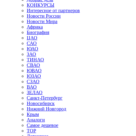
КОНКУРСЫ
Интересное от партнеров
Новости России
Новости Мира
Африка
Биография
ЦАО
САО
ЮАО
ЗАО
ТИНАО
СВАО
ЮВАО
ЮЗАО
СЗАО
ВАО
ЗЕЛАО
Санкт-Петербург
Новосибирск
Нижний Новгород
Крым
Аналоги
Самое дешевое
TOP