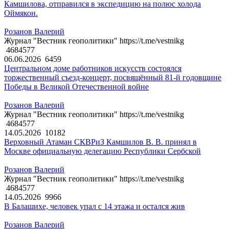
Камшилова, отправился в экспедицию на полюс холода
Оймякон.
Розанов Валерий
Журнал "Вестник геополитики" https://t.me/vestnikg
4684577
06.06.2026
6459
Центральном доме работников искусств состоялся
торжественный съезд-концерт, посвящённый 81-й годовщине
Победы в Великой Отечественной войне
Розанов Валерий
Журнал "Вестник геополитики" https://t.me/vestnikg
4684577
14.05.2026
10182
Верховный Атаман СКВРиЗ Камшилов В. В. принял в
Москве официальную делегацию Республики Сербской
Розанов Валерий
Журнал "Вестник геополитики" https://t.me/vestnikg
4684577
14.05.2026
9966
В Балашихе, человек упал с 14 этажа и остался жив
Розанов Валерий