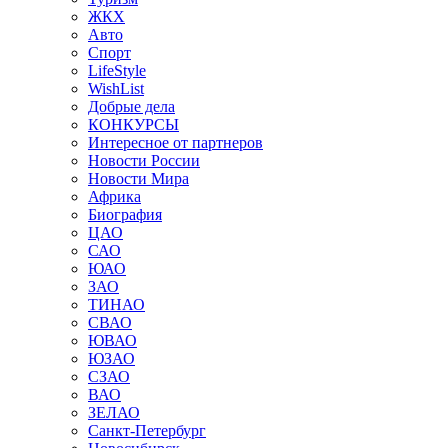
ЖКХ
Авто
Спорт
LifeStyle
WishList
Добрые дела
КОНКУРСЫ
Интересное от партнеров
Новости России
Новости Мира
Африка
Биография
ЦАО
САО
ЮАО
ЗАО
ТИНАО
СВАО
ЮВАО
ЮЗАО
СЗАО
ВАО
ЗЕЛАО
Санкт-Петербург