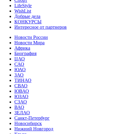
Спорт
LifeStyle
WishList
Добрые дела
КОНКУРСЫ
Интересное от партнеров
Новости России
Новости Мира
Африка
Биография
ЦАО
САО
ЮАО
ЗАО
ТИНАО
СВАО
ЮВАО
ЮЗАО
СЗАО
ВАО
ЗЕЛАО
Санкт-Петербург
Новосибирск
Нижний Новгород