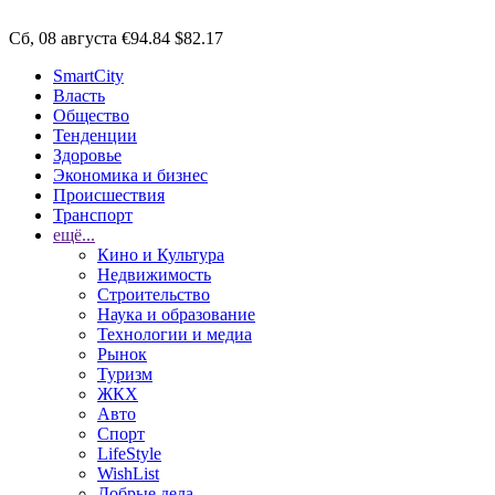
Сб, 08 августа
€94.84
$82.17
SmartCity
Власть
Общество
Тенденции
Здоровье
Экономика и бизнес
Происшествия
Транспорт
ещё...
Кино и Культура
Недвижимость
Строительство
Наука и образование
Технологии и медиа
Рынок
Туризм
ЖКХ
Авто
Спорт
LifeStyle
WishList
Добрые дела