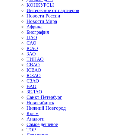
КОНКУРСЫ
Интересное от партнеров
Новости России
Новости Мира
Африка
Биография
ЦАО
САО
ЮАО
ЗАО
ТИНАО
СВАО
ЮВАО
ЮЗАО
СЗАО
ВАО
ЗЕЛАО
Санкт-Петербург
Новосибирск
Нижний Новгород
Крым
Аналоги
Самое дешевое
TOP