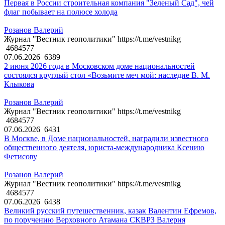
Первая в России строительная компания "Зеленый Сад", чей
флаг побывает на полюсе холода
Розанов Валерий
Журнал "Вестник геополитики" https://t.me/vestnikg
4684577
07.06.2026
6389
2 июня 2026 года в Московском доме национальностей
состоялся круглый стол «Возьмите меч мой: наследие В. М.
Клыкова
Розанов Валерий
Журнал "Вестник геополитики" https://t.me/vestnikg
4684577
07.06.2026
6431
В Москве, в Доме национальностей, наградили известного
общественного деятеля, юриста-международника Ксению
Фетисову
Розанов Валерий
Журнал "Вестник геополитики" https://t.me/vestnikg
4684577
07.06.2026
6438
Великий русский путешественник, казак Валентин Ефремов,
по поручению Верховного Атамана СКВРЗ Валерия