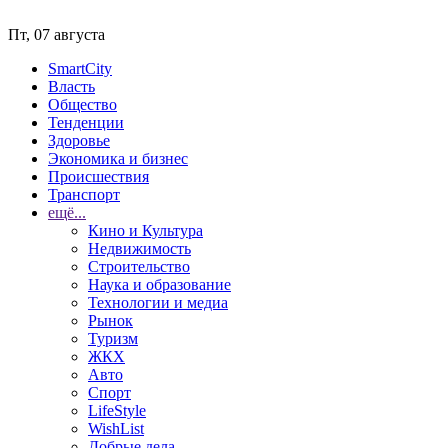
Пт, 07 августа
SmartCity
Власть
Общество
Тенденции
Здоровье
Экономика и бизнес
Происшествия
Транспорт
ещё...
Кино и Культура
Недвижимость
Строительство
Наука и образование
Технологии и медиа
Рынок
Туризм
ЖКХ
Авто
Спорт
LifeStyle
WishList
Добрые дела