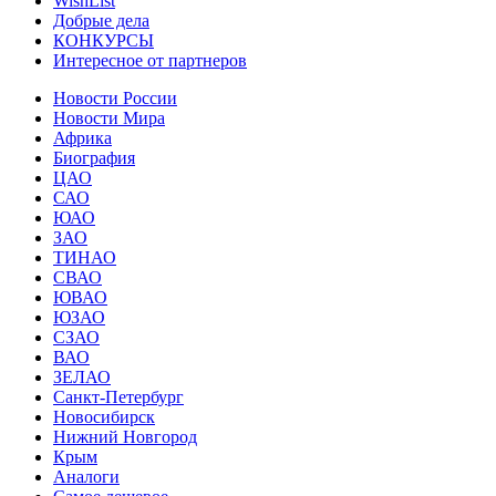
WishList
Добрые дела
КОНКУРСЫ
Интересное от партнеров
Новости России
Новости Мира
Африка
Биография
ЦАО
САО
ЮАО
ЗАО
ТИНАО
СВАО
ЮВАО
ЮЗАО
СЗАО
ВАО
ЗЕЛАО
Санкт-Петербург
Новосибирск
Нижний Новгород
Крым
Аналоги