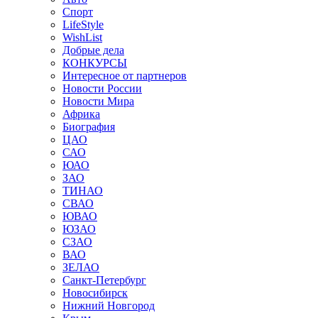
Спорт
LifeStyle
WishList
Добрые дела
КОНКУРСЫ
Интересное от партнеров
Новости России
Новости Мира
Африка
Биография
ЦАО
САО
ЮАО
ЗАО
ТИНАО
СВАО
ЮВАО
ЮЗАО
СЗАО
ВАО
ЗЕЛАО
Санкт-Петербург
Новосибирск
Нижний Новгород