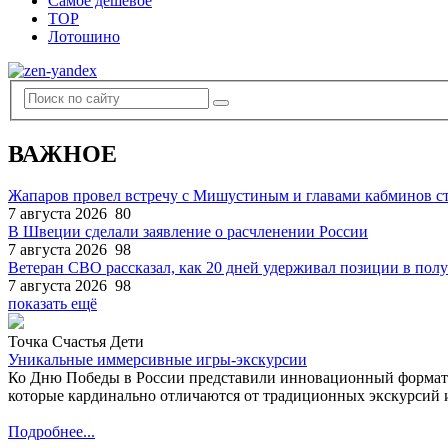
Самое дешевое
TOP
Лотошино
ВАЖНОЕ
Жапаров провел встречу с Мишустиным и главами кабминов 
7 августа 2026
80
В Швеции сделали заявление о расчленении России
7 августа 2026
98
Ветеран СВО рассказал, как 20 дней удерживал позиции в по
7 августа 2026
98
показать ещё
Точка Счастья Дети
Уникальные иммерсивные игры-экскурсии
Ко Дню Победы в России представили инновационный формат
которые кардинально отличаются от традиционных экскурсий и
Подробнее...