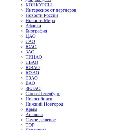
КОНКУРСЫ
Интересное от партнеров
Новости России
Новости Мира
Африка
Биография
ЦАО
САО
ЮАО
ЗАО
ТИНАО
СВАО
ЮВАО
ЮЗАО
СЗАО
ВАО
ЗЕЛАО
Санкт-Петербург
Новосибирск
Нижний Новгород
Крым
Аналоги
Самое дешевое
TOP