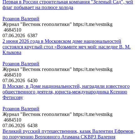
Первая в России строительная компания "Зеленый Сад", чей
флаг побывает на полюсе холода
Розанов Валерий
Журнал "Вестник геополитики" https://t.me/vestnikg
4684510
07.06.2026
6387
2 июня 2026 года в Московском доме национальностей
состоялся круглый стол «Возьмите меч мой: наследие В. М.
Клыкова
Розанов Валерий
Журнал "Вестник геополитики" https://t.me/vestnikg
4684510
07.06.2026
6430
В Москве, в Доме национальностей, наградили известного
общественного деятеля, юриста-международника Ксению
Фетисову
Розанов Валерий
Журнал "Вестник геополитики" https://t.me/vestnikg
4684510
07.06.2026
6438
Великий русский путешественник, казак Валентин Ефремов,
по поручению Верховного Атамана СКВРЗ Валерия