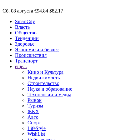
Сб, 08 августа
€94.84
$82.17
SmartCity
Власть
Общество
Тенденции
Здоровье
Экономика и бизнес
Происшествия
Транспорт
ещё...
Кино и Культура
Недвижимость
Строительство
Наука и образование
Технологии и медиа
Рынок
Туризм
ЖКХ
Авто
Спорт
LifeStyle
WishList
Добрые дела