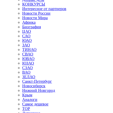
КОНКУРСЫ
Интересное от партнеров
Новости России
Новости Мира
Африка
Биография
ЦАО
САО
ЮАО
ЗАО
ТИНАО
СВАО
ЮВАО
ЮЗАО
СЗАО
ВАО
ЗЕЛАО
Санкт-Петербург
Новосибирск
Нижний Новгород
Крым
Аналоги
Самое дешевое
TOP