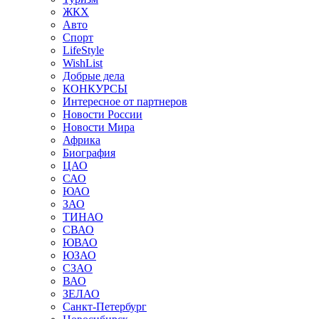
ЖКХ
Авто
Спорт
LifeStyle
WishList
Добрые дела
КОНКУРСЫ
Интересное от партнеров
Новости России
Новости Мира
Африка
Биография
ЦАО
САО
ЮАО
ЗАО
ТИНАО
СВАО
ЮВАО
ЮЗАО
СЗАО
ВАО
ЗЕЛАО
Санкт-Петербург