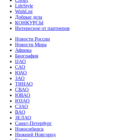
Спорт
LifeStyle
WishList
Добрые дела
КОНКУРСЫ
Интересное от партнеров
Новости России
Новости Мира
Африка
Биография
ЦАО
САО
ЮАО
ЗАО
ТИНАО
СВАО
ЮВАО
ЮЗАО
СЗАО
ВАО
ЗЕЛАО
Санкт-Петербург
Новосибирск
Нижний Новгород