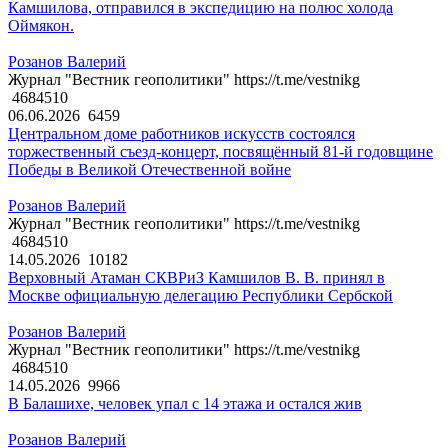
Камшилова, отправился в экспедицию на полюс холода
Оймякон.
Розанов Валерий
Журнал "Вестник геополитики" https://t.me/vestnikg
4684510
06.06.2026
6459
Центральном доме работников искусств состоялся
торжественный съезд-концерт, посвящённый 81-й годовщине
Победы в Великой Отечественной войне
Розанов Валерий
Журнал "Вестник геополитики" https://t.me/vestnikg
4684510
14.05.2026
10182
Верховный Атаман СКВРиЗ Камшилов В. В. принял в
Москве официальную делегацию Республики Сербской
Розанов Валерий
Журнал "Вестник геополитики" https://t.me/vestnikg
4684510
14.05.2026
9966
В Балашихе, человек упал с 14 этажа и остался жив
Розанов Валерий