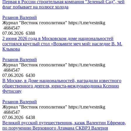
Первая в России строительная компания "Зеленый Сад", чей
флаг побывает на полюсе холода
Розанов Валерий
Журнал "Вестник геополитики" https://t.me/vestnikg
4684547
07.06.2026
6388
2 июня 2026 года в Московском доме национальностей
состоялся круглый стол «Возьмите меч мой: наследие В. М.
Клыкова
Розанов Валерий
Журнал "Вестник геополитики" https://t.me/vestnikg
4684547
07.06.2026
6430
В Москве, в Доме национальностей, наградили известного
общественного деятеля, юриста-международника Ксению
Фетисову
Розанов Валерий
Журнал "Вестник геополитики" https://t.me/vestnikg
4684547
07.06.2026
6438
Великий русский путешественник, казак Валентин Ефремов,
по поручению Верховного Атамана СКВРЗ Валерия