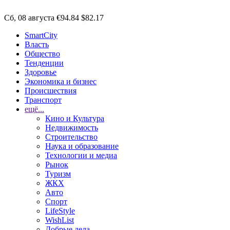
Сб, 08 августа
€94.84
$82.17
SmartCity
Власть
Общество
Тенденции
Здоровье
Экономика и бизнес
Происшествия
Транспорт
ещё...
Кино и Культура
Недвижимость
Строительство
Наука и образование
Технологии и медиа
Рынок
Туризм
ЖКХ
Авто
Спорт
LifeStyle
WishList
Добрые дела