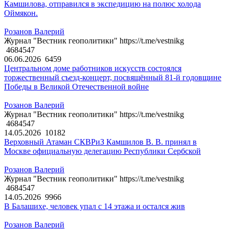
Камшилова, отправился в экспедицию на полюс холода
Оймякон.
Розанов Валерий
Журнал "Вестник геополитики" https://t.me/vestnikg
4684547
06.06.2026
6459
Центральном доме работников искусств состоялся
торжественный съезд-концерт, посвящённый 81-й годовщине
Победы в Великой Отечественной войне
Розанов Валерий
Журнал "Вестник геополитики" https://t.me/vestnikg
4684547
14.05.2026
10182
Верховный Атаман СКВРиЗ Камшилов В. В. принял в
Москве официальную делегацию Республики Сербской
Розанов Валерий
Журнал "Вестник геополитики" https://t.me/vestnikg
4684547
14.05.2026
9966
В Балашихе, человек упал с 14 этажа и остался жив
Розанов Валерий