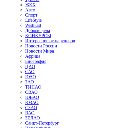
ЖКХ
Авто
Спорт
LifeStyle
WishList
Добрые дела
КОНКУРСЫ
Интересное от партнеров
Новости России
Новости Мира
Африка
Биография
ЦАО
САО
ЮАО
ЗАО
ТИНАО
СВАО
ЮВАО
ЮЗАО
СЗАО
ВАО
ЗЕЛАО
Санкт-Петербург