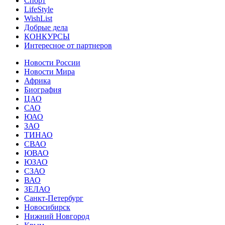
Спорт
LifeStyle
WishList
Добрые дела
КОНКУРСЫ
Интересное от партнеров
Новости России
Новости Мира
Африка
Биография
ЦАО
САО
ЮАО
ЗАО
ТИНАО
СВАО
ЮВАО
ЮЗАО
СЗАО
ВАО
ЗЕЛАО
Санкт-Петербург
Новосибирск
Нижний Новгород