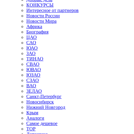
КОНКУРСЫ
Интересное от партнеров
Новости России
Новости Мира
Африка
Биография
ЦАО
САО
ЮАО
ЗАО
ТИНАО
СВАО
ЮВАО
ЮЗАО
СЗАО
ВАО
ЗЕЛАО
Санкт-Петербург
Новосибирск
Нижний Новгород
Крым
Аналоги
Самое дешевое
TOP