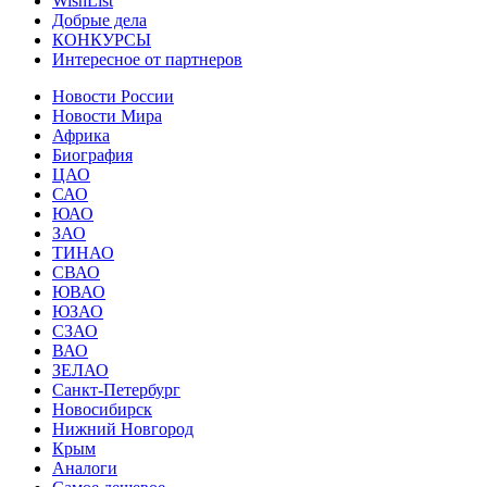
WishList
Добрые дела
КОНКУРСЫ
Интересное от партнеров
Новости России
Новости Мира
Африка
Биография
ЦАО
САО
ЮАО
ЗАО
ТИНАО
СВАО
ЮВАО
ЮЗАО
СЗАО
ВАО
ЗЕЛАО
Санкт-Петербург
Новосибирск
Нижний Новгород
Крым
Аналоги