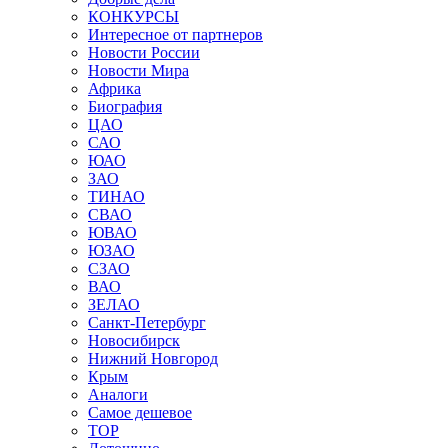
КОНКУРСЫ
Интересное от партнеров
Новости России
Новости Мира
Африка
Биография
ЦАО
САО
ЮАО
ЗАО
ТИНАО
СВАО
ЮВАО
ЮЗАО
СЗАО
ВАО
ЗЕЛАО
Санкт-Петербург
Новосибирск
Нижний Новгород
Крым
Аналоги
Самое дешевое
TOP