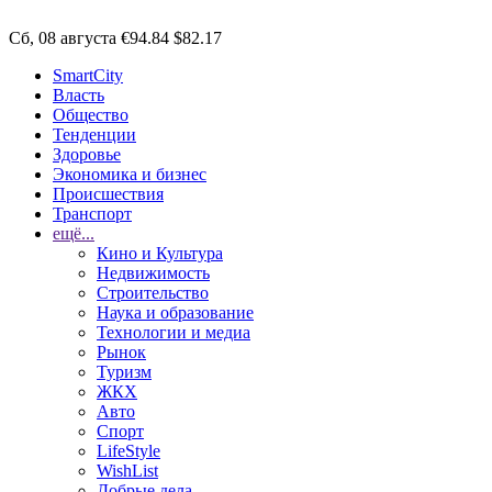
Сб, 08 августа
€94.84
$82.17
SmartCity
Власть
Общество
Тенденции
Здоровье
Экономика и бизнес
Происшествия
Транспорт
ещё...
Кино и Культура
Недвижимость
Строительство
Наука и образование
Технологии и медиа
Рынок
Туризм
ЖКХ
Авто
Спорт
LifeStyle
WishList
Добрые дела