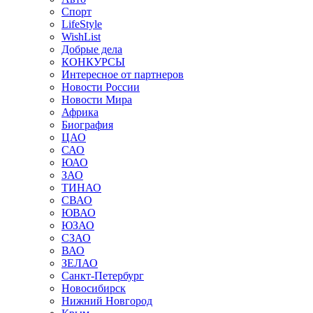
Спорт
LifeStyle
WishList
Добрые дела
КОНКУРСЫ
Интересное от партнеров
Новости России
Новости Мира
Африка
Биография
ЦАО
САО
ЮАО
ЗАО
ТИНАО
СВАО
ЮВАО
ЮЗАО
СЗАО
ВАО
ЗЕЛАО
Санкт-Петербург
Новосибирск
Нижний Новгород