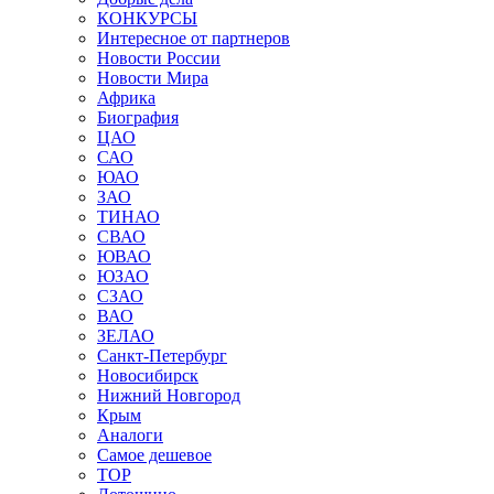
КОНКУРСЫ
Интересное от партнеров
Новости России
Новости Мира
Африка
Биография
ЦАО
САО
ЮАО
ЗАО
ТИНАО
СВАО
ЮВАО
ЮЗАО
СЗАО
ВАО
ЗЕЛАО
Санкт-Петербург
Новосибирск
Нижний Новгород
Крым
Аналоги
Самое дешевое
TOP