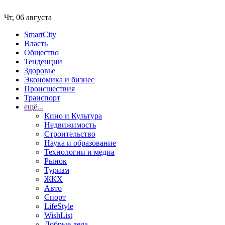
Чт, 06 августа
SmartCity
Власть
Общество
Тенденции
Здоровье
Экономика и бизнес
Происшествия
Транспорт
ещё...
Кино и Культура
Недвижимость
Строительство
Наука и образование
Технологии и медиа
Рынок
Туризм
ЖКХ
Авто
Спорт
LifeStyle
WishList
Добрые дела