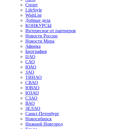
Спорт
LifeStyle
WishList
Добрые дела
КОНКУРСЫ
Интересное от партнеров
Новости России
Новости Мира
Африка
Биография
ЦАО
САО
ЮАО
ЗАО
ТИНАО
СВАО
ЮВАО
ЮЗАО
СЗАО
ВАО
ЗЕЛАО
Санкт-Петербург
Новосибирск
Нижний Новгород