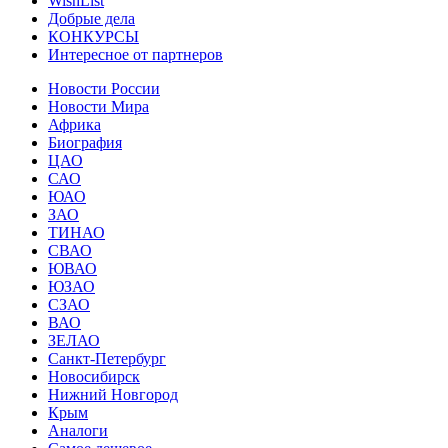
WishList
Добрые дела
КОНКУРСЫ
Интересное от партнеров
Новости России
Новости Мира
Африка
Биография
ЦАО
САО
ЮАО
ЗАО
ТИНАО
СВАО
ЮВАО
ЮЗАО
СЗАО
ВАО
ЗЕЛАО
Санкт-Петербург
Новосибирск
Нижний Новгород
Крым
Аналоги