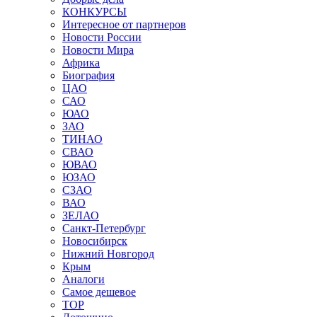
КОНКУРСЫ
Интересное от партнеров
Новости России
Новости Мира
Африка
Биография
ЦАО
САО
ЮАО
ЗАО
ТИНАО
СВАО
ЮВАО
ЮЗАО
СЗАО
ВАО
ЗЕЛАО
Санкт-Петербург
Новосибирск
Нижний Новгород
Крым
Аналоги
Самое дешевое
TOP