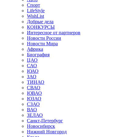
Спорт
LifeStyle
WishList
Добрые дела
КОНКУРСЫ
Интересное от партнеров
Новости России
Новости Мира
Африка
Биография
ЦАО
САО
ЮАО
ЗАО
ТИНАО
СВАО
ЮВАО
ЮЗАО
СЗАО
ВАО
ЗЕЛАО
Санкт-Петербург
Новосибирск
Нижний Новгород