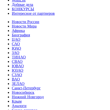
WishList
Добрые дела
КОНКУРСЫ
Интересное от партнеров
Новости России
Новости Мира
Африка
Биография
ЦАО
САО
ЮАО
ЗАО
ТИНАО
СВАО
ЮВАО
ЮЗАО
СЗАО
ВАО
ЗЕЛАО
Санкт-Петербург
Новосибирск
Нижний Новгород
Крым
Аналоги