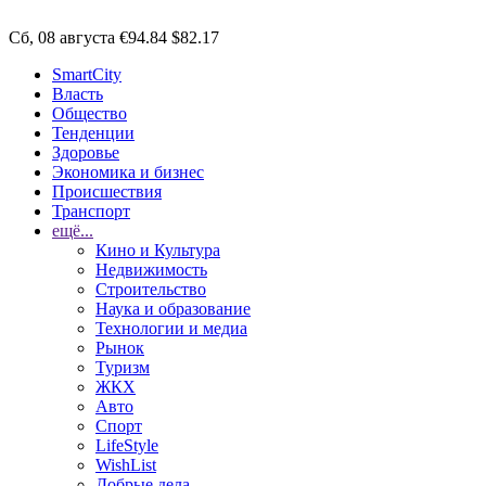
Сб, 08 августа
€94.84
$82.17
SmartCity
Власть
Общество
Тенденции
Здоровье
Экономика и бизнес
Происшествия
Транспорт
ещё...
Кино и Культура
Недвижимость
Строительство
Наука и образование
Технологии и медиа
Рынок
Туризм
ЖКХ
Авто
Спорт
LifeStyle
WishList
Добрые дела