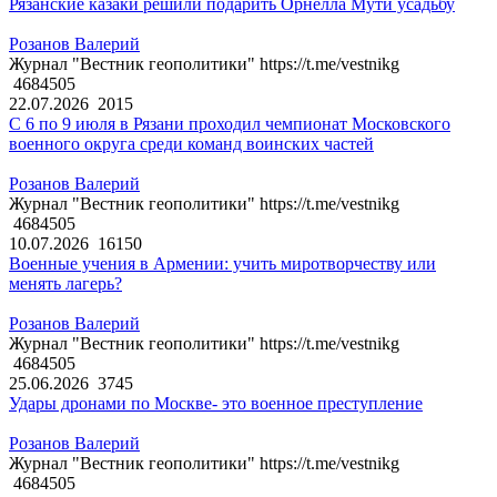
Рязанские казаки решили подарить Орнелла Мути усадьбу
Розанов Валерий
Журнал "Вестник геополитики" https://t.me/vestnikg
4684505
22.07.2026
2015
С 6 по 9 июля в Рязани проходил чемпионат Московского
военного округа среди команд воинских частей
Розанов Валерий
Журнал "Вестник геополитики" https://t.me/vestnikg
4684505
10.07.2026
16150
Военные учения в Армении: учить миротворчеству или
менять лагерь?
Розанов Валерий
Журнал "Вестник геополитики" https://t.me/vestnikg
4684505
25.06.2026
3745
Удары дронами по Москве- это военное преступление
Розанов Валерий
Журнал "Вестник геополитики" https://t.me/vestnikg
4684505