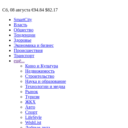
Сб, 08 августа
€94.84
$82.17
SmartCity
Власть
Общество
Тенденции
Здоровье
Экономика и бизнес
Происшествия
Транспорт
ещё...
Кино и Культура
Недвижимость
Строительство
Наука и образование
Технологии и медиа
Рынок
Туризм
ЖКХ
Авто
Спорт
LifeStyle
WishList
Добрые дела