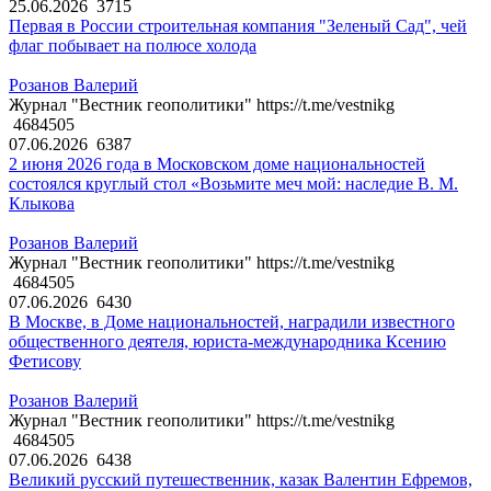
25.06.2026
3715
Первая в России строительная компания "Зеленый Сад", чей
флаг побывает на полюсе холода
Розанов Валерий
Журнал "Вестник геополитики" https://t.me/vestnikg
4684505
07.06.2026
6387
2 июня 2026 года в Московском доме национальностей
состоялся круглый стол «Возьмите меч мой: наследие В. М.
Клыкова
Розанов Валерий
Журнал "Вестник геополитики" https://t.me/vestnikg
4684505
07.06.2026
6430
В Москве, в Доме национальностей, наградили известного
общественного деятеля, юриста-международника Ксению
Фетисову
Розанов Валерий
Журнал "Вестник геополитики" https://t.me/vestnikg
4684505
07.06.2026
6438
Великий русский путешественник, казак Валентин Ефремов,