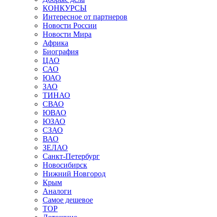
КОНКУРСЫ
Интересное от партнеров
Новости России
Новости Мира
Африка
Биография
ЦАО
САО
ЮАО
ЗАО
ТИНАО
СВАО
ЮВАО
ЮЗАО
СЗАО
ВАО
ЗЕЛАО
Санкт-Петербург
Новосибирск
Нижний Новгород
Крым
Аналоги
Самое дешевое
TOP