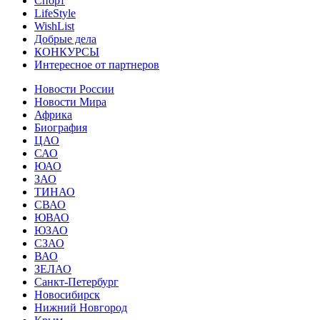
Спорт
LifeStyle
WishList
Добрые дела
КОНКУРСЫ
Интересное от партнеров
Новости России
Новости Мира
Африка
Биография
ЦАО
САО
ЮАО
ЗАО
ТИНАО
СВАО
ЮВАО
ЮЗАО
СЗАО
ВАО
ЗЕЛАО
Санкт-Петербург
Новосибирск
Нижний Новгород