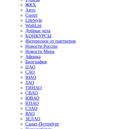
ЖКХ
Авто
Спорт
LifeStyle
WishList
Добрые дела
КОНКУРСЫ
Интересное от партнеров
Новости России
Новости Мира
Африка
Биография
ЦАО
САО
ЮАО
ЗАО
ТИНАО
СВАО
ЮВАО
ЮЗАО
СЗАО
ВАО
ЗЕЛАО
Санкт-Петербург