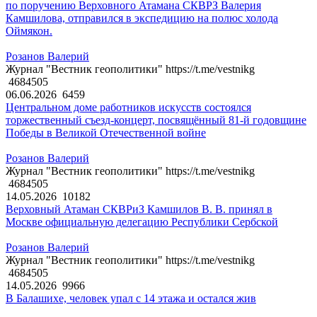
по поручению Верховного Атамана СКВРЗ Валерия
Камшилова, отправился в экспедицию на полюс холода
Оймякон.
Розанов Валерий
Журнал "Вестник геополитики" https://t.me/vestnikg
4684505
06.06.2026
6459
Центральном доме работников искусств состоялся
торжественный съезд-концерт, посвящённый 81-й годовщине
Победы в Великой Отечественной войне
Розанов Валерий
Журнал "Вестник геополитики" https://t.me/vestnikg
4684505
14.05.2026
10182
Верховный Атаман СКВРиЗ Камшилов В. В. принял в
Москве официальную делегацию Республики Сербской
Розанов Валерий
Журнал "Вестник геополитики" https://t.me/vestnikg
4684505
14.05.2026
9966
В Балашихе, человек упал с 14 этажа и остался жив