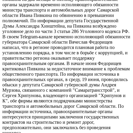
органы задержали временно исполняющего обязанности
министра транспорта и автомобильных дорог Самарской
области Ивана Пивкина по обвинению в превышении
полномочий. По информации депутата Государственной
Думы Александра Хинштейна, на Пивкина возбуждено
уголовное дело по части 3 статьи 286 Уголовного кодекса РФ.
В своем Telegram-канале временно исполняющий обязанности
губернатора Самарской области Вячеслав Федорищев
написал, что в регионе проводится плановая работа по
установлению порядка, в том числе в борьбе с коррупцией, и
правительство региона оказывает поддержку
правоохранительным органам. В начале июня Федорищев
критиковал Пивкина за недостаточное внимание к проблемам
общественного транспорта. По информации источника в
правоохранительных органах, в среду, 19 июня, проводились
обыски у депутата Самарской губернской думы Андрея
Мурзова, связанного с компанией "Самаратрансстрой", и
Сергея Хрипунова, владеющего организацией "Хрипунов и
К", обе фирмы являются подрядчиками министерства
транспорта и автомобильных дорог Самарской области. По
информации источника, правоохранительные органы
интересуются принципами заключения государственных
контрактов на строительство и ремонт дорог,
предположительно, они заключались без проведения
конкурса.