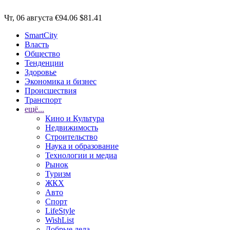
Чт, 06 августа
€94.06
$81.41
SmartCity
Власть
Общество
Тенденции
Здоровье
Экономика и бизнес
Происшествия
Транспорт
ещё...
Кино и Культура
Недвижимость
Строительство
Наука и образование
Технологии и медиа
Рынок
Туризм
ЖКХ
Авто
Спорт
LifeStyle
WishList
Добрые дела