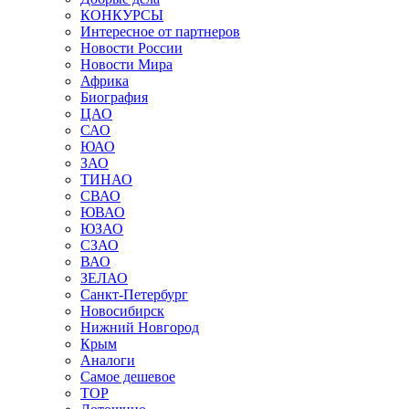
КОНКУРСЫ
Интересное от партнеров
Новости России
Новости Мира
Африка
Биография
ЦАО
САО
ЮАО
ЗАО
ТИНАО
СВАО
ЮВАО
ЮЗАО
СЗАО
ВАО
ЗЕЛАО
Санкт-Петербург
Новосибирск
Нижний Новгород
Крым
Аналоги
Самое дешевое
TOP