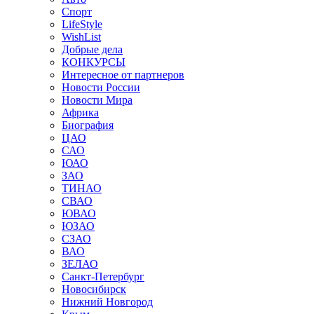
Спорт
LifeStyle
WishList
Добрые дела
КОНКУРСЫ
Интересное от партнеров
Новости России
Новости Мира
Африка
Биография
ЦАО
САО
ЮАО
ЗАО
ТИНАО
СВАО
ЮВАО
ЮЗАО
СЗАО
ВАО
ЗЕЛАО
Санкт-Петербург
Новосибирск
Нижний Новгород