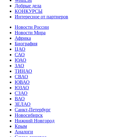
WishList
Добрые дела
КОНКУРСЫ
Интересное от партнеров
Новости России
Новости Мира
Африка
Биография
ЦАО
САО
ЮАО
ЗАО
ТИНАО
СВАО
ЮВАО
ЮЗАО
СЗАО
ВАО
ЗЕЛАО
Санкт-Петербург
Новосибирск
Нижний Новгород
Крым
Аналоги