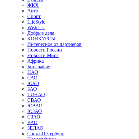
ЖКХ
Авто
Спорт
LifeStyle
WishList
Добрые дела
КОНКУРСЫ
Интересное от партнеров
Новости России
Новости Мира
Африка
Биография
ЦАО
САО
ЮАО
ЗАО
ТИНАО
СВАО
ЮВАО
ЮЗАО
СЗАО
ВАО
ЗЕЛАО
Санкт-Петербург