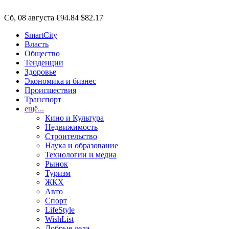
Сб, 08 августа
€94.84
$82.17
SmartCity
Власть
Общество
Тенденции
Здоровье
Экономика и бизнес
Происшествия
Транспорт
ещё...
Кино и Культура
Недвижимость
Строительство
Наука и образование
Технологии и медиа
Рынок
Туризм
ЖКХ
Авто
Спорт
LifeStyle
WishList
Добрые дела