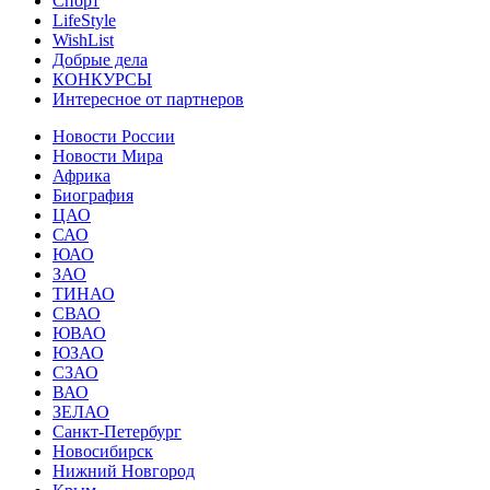
Спорт
LifeStyle
WishList
Добрые дела
КОНКУРСЫ
Интересное от партнеров
Новости России
Новости Мира
Африка
Биография
ЦАО
САО
ЮАО
ЗАО
ТИНАО
СВАО
ЮВАО
ЮЗАО
СЗАО
ВАО
ЗЕЛАО
Санкт-Петербург
Новосибирск
Нижний Новгород