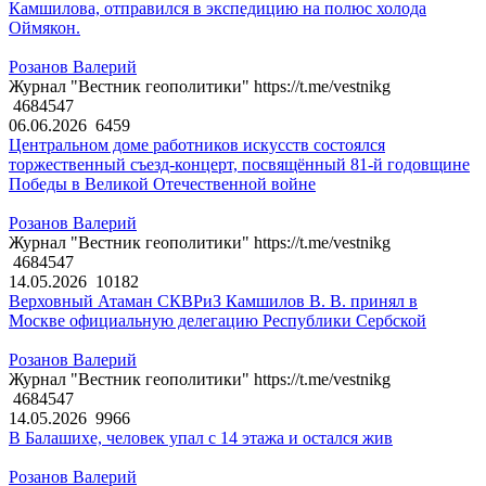
Камшилова, отправился в экспедицию на полюс холода
Оймякон.
Розанов Валерий
Журнал "Вестник геополитики" https://t.me/vestnikg
4684547
06.06.2026
6459
Центральном доме работников искусств состоялся
торжественный съезд-концерт, посвящённый 81-й годовщине
Победы в Великой Отечественной войне
Розанов Валерий
Журнал "Вестник геополитики" https://t.me/vestnikg
4684547
14.05.2026
10182
Верховный Атаман СКВРиЗ Камшилов В. В. принял в
Москве официальную делегацию Республики Сербской
Розанов Валерий
Журнал "Вестник геополитики" https://t.me/vestnikg
4684547
14.05.2026
9966
В Балашихе, человек упал с 14 этажа и остался жив
Розанов Валерий