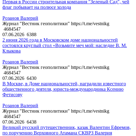
Первая в России строительная компания "Зеленый Сад", чей
флаг побывает на полюсе холода
Розанов Валерий
Журнал "Вестник геополитики" https://t.me/vestnikg
4684547
07.06.2026
6388
2 июня 2026 года в Московском доме национальностей
состоялся круглый стол «Возьмите меч мой: наследие В. М.
Клыкова
Розанов Валерий
Журнал "Вестник геополитики" https://t.me/vestnikg
4684547
07.06.2026
6430
В Москве, в Доме национальностей, наградили известного
общественного деятеля, юриста-международника Ксению
Фетисову
Розанов Валерий
Журнал "Вестник геополитики" https://t.me/vestnikg
4684547
07.06.2026
6438
Великий русский путешественник, казак Валентин Ефремов,
по поручению Верховного Атамана СКВРЗ Валерия