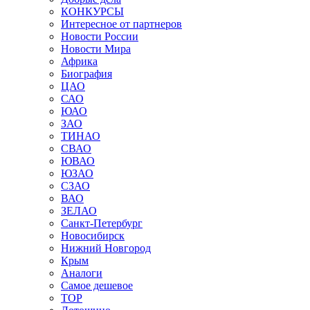
КОНКУРСЫ
Интересное от партнеров
Новости России
Новости Мира
Африка
Биография
ЦАО
САО
ЮАО
ЗАО
ТИНАО
СВАО
ЮВАО
ЮЗАО
СЗАО
ВАО
ЗЕЛАО
Санкт-Петербург
Новосибирск
Нижний Новгород
Крым
Аналоги
Самое дешевое
TOP