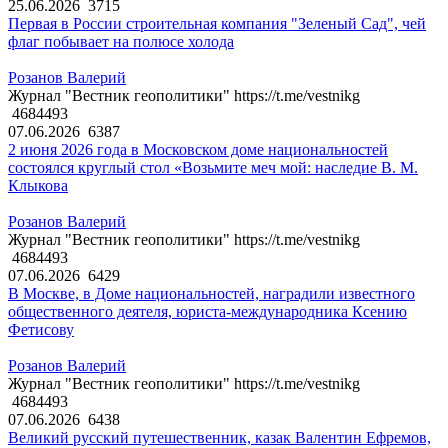
25.06.2026
3715
Первая в России строительная компания "Зеленый Сад", чей
флаг побывает на полюсе холода
Розанов Валерий
Журнал "Вестник геополитики" https://t.me/vestnikg
4684493
07.06.2026
6387
2 июня 2026 года в Московском доме национальностей
состоялся круглый стол «Возьмите меч мой: наследие В. М.
Клыкова
Розанов Валерий
Журнал "Вестник геополитики" https://t.me/vestnikg
4684493
07.06.2026
6429
В Москве, в Доме национальностей, наградили известного
общественного деятеля, юриста-международника Ксению
Фетисову
Розанов Валерий
Журнал "Вестник геополитики" https://t.me/vestnikg
4684493
07.06.2026
6438
Великий русский путешественник, казак Валентин Ефремов,