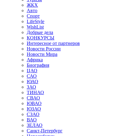
ЖКХ
Авто
Спорт
LifeStyle
WishList
Добрые дела
КОНКУРСЫ
Интересное от партнеров
Новости России
Новости Мира
Африка
Биография
ЦАО
САО
ЮАО
ЗАО
ТИНАО
СВАО
ЮВАО
ЮЗАО
СЗАО
ВАО
ЗЕЛАО
Санкт-Петербург