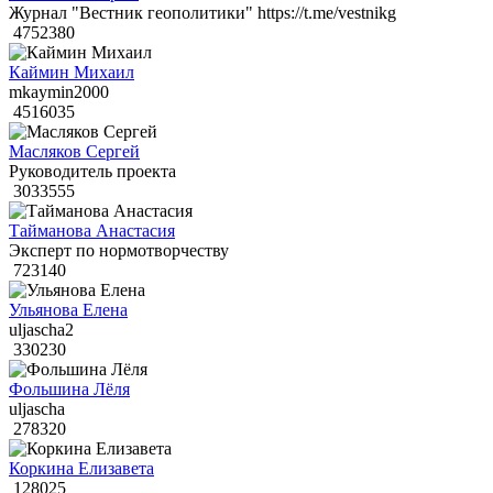
Журнал "Вестник геополитики" https://t.me/vestnikg
4752380
Каймин Михаил
mkaymin2000
4516035
Масляков Сергей
Руководитель проекта
3033555
Тайманова Анастасия
Эксперт по нормотворчеству
723140
Ульянова Елена
uljascha2
330230
Фольшина Лёля
uljascha
278320
Коркина Елизавета
128025