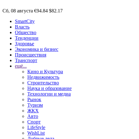
Сб, 08 августа
€94.84
$82.17
SmartCity
Власть
Общество
Тенденции
Здоровье
Экономика и бизнес
Происшествия
Транспорт
ещё...
Кино и Культура
Недвижимость
Строительство
Наука и образование
Технологии и медиа
Рынок
Туризм
ЖКХ
Авто
Спорт
LifeStyle
WishList
Добрые дела