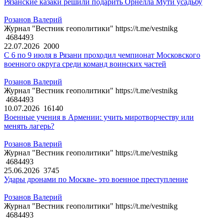
Рязанские казаки решили подарить Орнелла Мути усадьбу
Розанов Валерий
Журнал "Вестник геополитики" https://t.me/vestnikg
4684493
22.07.2026
2000
С 6 по 9 июля в Рязани проходил чемпионат Московского
военного округа среди команд воинских частей
Розанов Валерий
Журнал "Вестник геополитики" https://t.me/vestnikg
4684493
10.07.2026
16140
Военные учения в Армении: учить миротворчеству или
менять лагерь?
Розанов Валерий
Журнал "Вестник геополитики" https://t.me/vestnikg
4684493
25.06.2026
3745
Удары дронами по Москве- это военное преступление
Розанов Валерий
Журнал "Вестник геополитики" https://t.me/vestnikg
4684493