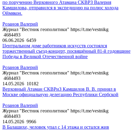
по поручению Верховного Атамана СКВРЗ Валерия
Камшилова, отправился в экспедицию на полюс холода
Оймякон.
Розанов Валерий
Журнал "Вестник геополитики" https://t.me/vestnikg
4684493
06.06.2026
6459
Центральном доме работников искусств состоялся
торжественный съезд-концерт, посвящённый 81-й годовщине
Победы в Великой Отечественной войне
Розанов Валерий
Журнал "Вестник геополитики" https://t.me/vestnikg
4684493
14.05.2026
10182
Верховный Атаман СКВРиЗ Камшилов В. В. принял в
Москве официальную делегацию Республики Сербской
Розанов Валерий
Журнал "Вестник геополитики" https://t.me/vestnikg
4684493
14.05.2026
9966
В Балашихе, человек упал с 14 этажа и остался жив