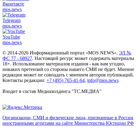
Вконтакте
mos.
news
Telegram
mos.
news
YouTube
mos.
news
© 2014-2026 Информационный портал «MOS NEWS».
ЭЛ №
ФС 77 - 68927
. Настоящий ресурс может содержать материалы
18+. Использование материалов издания - как вам угодно,
никаких претензий со стороны нашего СМИ не будет. Мнение
редакции может не совпадать с мнением авторов публикаций.
Контакты редакции:
+7 (495) 765-41-64
,
info@mos.news
Входит в состав Медиахолдинга "ТС.МЕДИА"
Организации, СМИ и физические лица, признанные в России
иностранными агентами на сайте Министерства Юстиции РФ