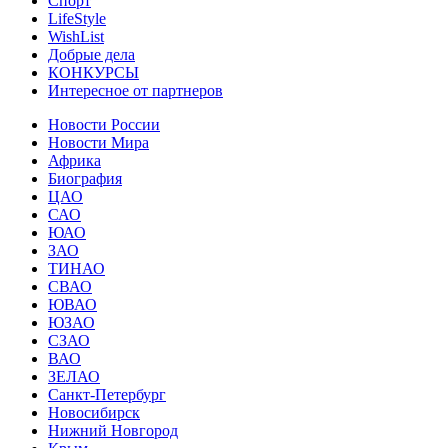
Спорт
LifeStyle
WishList
Добрые дела
КОНКУРСЫ
Интересное от партнеров
Новости России
Новости Мира
Африка
Биография
ЦАО
САО
ЮАО
ЗАО
ТИНАО
СВАО
ЮВАО
ЮЗАО
СЗАО
ВАО
ЗЕЛАО
Санкт-Петербург
Новосибирск
Нижний Новгород