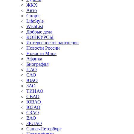
ЖКХ
Авто
Спорт
LifeStyle
WishList
Добрые дела
КОНКУРСЫ
Интересное от партнеров
Новости России
Новости Мира
Африка
Биография
ЦАО
САО
ЮАО
ЗАО
ТИНАО
СВАО
ЮВАО
ЮЗАО
СЗАО
ВАО
ЗЕЛАО
Санкт-Петербург