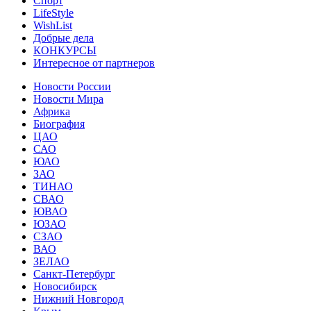
Спорт
LifeStyle
WishList
Добрые дела
КОНКУРСЫ
Интересное от партнеров
Новости России
Новости Мира
Африка
Биография
ЦАО
САО
ЮАО
ЗАО
ТИНАО
СВАО
ЮВАО
ЮЗАО
СЗАО
ВАО
ЗЕЛАО
Санкт-Петербург
Новосибирск
Нижний Новгород