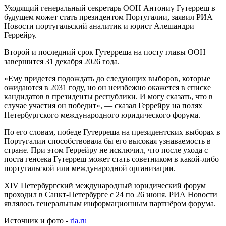
Уходящий генеральный секретарь ООН Антониу Гутерреш в
будущем может стать президентом Португалии, заявил РИА
Новости португальский аналитик и юрист Алешандри
Геррейру.
Второй и последний срок Гутерреша на посту главы ООН
завершится 31 декабря 2026 года.
«Ему придется подождать до следующих выборов, которые
ожидаются в 2031 году, но он неизбежно окажется в списке
кандидатов в президенты республики. И могу сказать, что в
случае участия он победит», — сказал Геррейру на полях
Петербургского международного юридического форума.
По его словам, победе Гутерреша на президентских выборах в
Португалии способствовала бы его высокая узнаваемость в
стране. При этом Геррейру не исключил, что после ухода с
поста генсека Гутерреш может стать советником в какой-либо
португальской или международной организации.
XIV Петербургский международный юридический форум
проходил в Санкт-Петербурге с 24 по 26 июня. РИА Новости
являлось генеральным информационным партнёром форума.
Источник и фото -
ria.ru