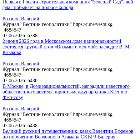
Первая в России строительная компания "Зеленый Сад", чей
флаг побывает на полюсе холода
Розанов Валерий
Журнал "Вестник геополитики" https://t.me/vestnikg
4684547
07.06.2026
6388
2 июня 2026 года в Московском доме национальностей
состоялся круглый стол «Возьмите меч мой: наследие В. М.
Клыкова
Розанов Валерий
Журнал "Вестник геополитики" https://t.me/vestnikg
4684547
07.06.2026
6430
В Москве, в Доме национальностей, наградили известного
общественного деятеля, юриста-международника Ксению
Фетисову
Розанов Валерий
Журнал "Вестник геополитики" https://t.me/vestnikg
4684547
07.06.2026
6438
Великий русский путешественник, казак Валентин Ефремов,
по поручению Верховного Атамана СКВРЗ Валерия