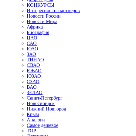
КОНКУРСЫ
Интересное от партнеров
Новости России
Новости Мира
Африка
Биография
ЦАО
САО
ЮАО
ЗАО
ТИНАО
СВАО
ЮВАО
ЮЗАО
СЗАО
ВАО
ЗЕЛАО
Санкт-Петербург
Новосибирск
Нижний Новгород
Крым
Аналоги
Самое дешевое
TOP