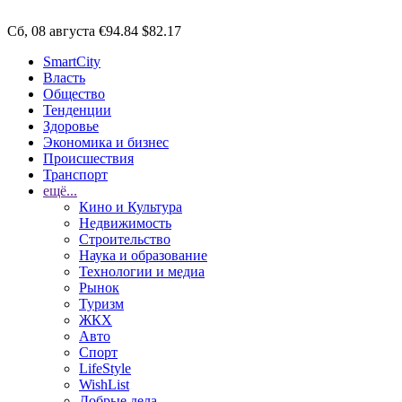
Сб, 08 августа
€94.84
$82.17
SmartCity
Власть
Общество
Тенденции
Здоровье
Экономика и бизнес
Происшествия
Транспорт
ещё...
Кино и Культура
Недвижимость
Строительство
Наука и образование
Технологии и медиа
Рынок
Туризм
ЖКХ
Авто
Спорт
LifeStyle
WishList
Добрые дела