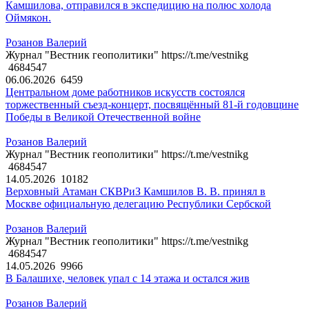
Камшилова, отправился в экспедицию на полюс холода
Оймякон.
Розанов Валерий
Журнал "Вестник геополитики" https://t.me/vestnikg
4684547
06.06.2026
6459
Центральном доме работников искусств состоялся
торжественный съезд-концерт, посвящённый 81-й годовщине
Победы в Великой Отечественной войне
Розанов Валерий
Журнал "Вестник геополитики" https://t.me/vestnikg
4684547
14.05.2026
10182
Верховный Атаман СКВРиЗ Камшилов В. В. принял в
Москве официальную делегацию Республики Сербской
Розанов Валерий
Журнал "Вестник геополитики" https://t.me/vestnikg
4684547
14.05.2026
9966
В Балашихе, человек упал с 14 этажа и остался жив
Розанов Валерий