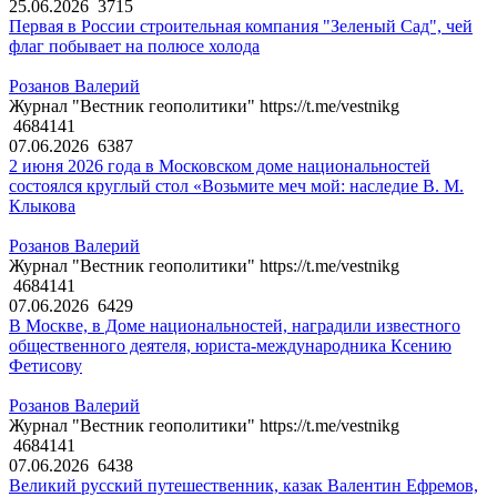
25.06.2026
3715
Первая в России строительная компания "Зеленый Сад", чей
флаг побывает на полюсе холода
Розанов Валерий
Журнал "Вестник геополитики" https://t.me/vestnikg
4684141
07.06.2026
6387
2 июня 2026 года в Московском доме национальностей
состоялся круглый стол «Возьмите меч мой: наследие В. М.
Клыкова
Розанов Валерий
Журнал "Вестник геополитики" https://t.me/vestnikg
4684141
07.06.2026
6429
В Москве, в Доме национальностей, наградили известного
общественного деятеля, юриста-международника Ксению
Фетисову
Розанов Валерий
Журнал "Вестник геополитики" https://t.me/vestnikg
4684141
07.06.2026
6438
Великий русский путешественник, казак Валентин Ефремов,