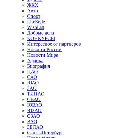
ЖКХ
Авто
Спорт
LifeStyle
WishList
Добрые дела
КОНКУРСЫ
Интересное от партнеров
Новости России
Новости Мира
Африка
Биография
ЦАО
САО
ЮАО
ЗАО
ТИНАО
СВАО
ЮВАО
ЮЗАО
СЗАО
ВАО
ЗЕЛАО
Санкт-Петербург