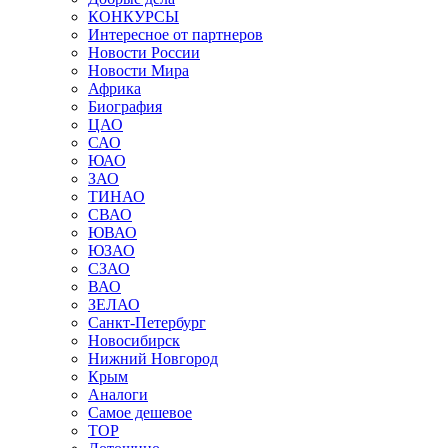
КОНКУРСЫ
Интересное от партнеров
Новости России
Новости Мира
Африка
Биография
ЦАО
САО
ЮАО
ЗАО
ТИНАО
СВАО
ЮВАО
ЮЗАО
СЗАО
ВАО
ЗЕЛАО
Санкт-Петербург
Новосибирск
Нижний Новгород
Крым
Аналоги
Самое дешевое
TOP