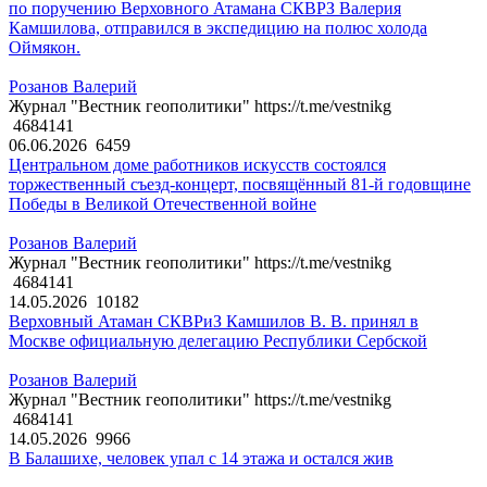
по поручению Верховного Атамана СКВРЗ Валерия
Камшилова, отправился в экспедицию на полюс холода
Оймякон.
Розанов Валерий
Журнал "Вестник геополитики" https://t.me/vestnikg
4684141
06.06.2026
6459
Центральном доме работников искусств состоялся
торжественный съезд-концерт, посвящённый 81-й годовщине
Победы в Великой Отечественной войне
Розанов Валерий
Журнал "Вестник геополитики" https://t.me/vestnikg
4684141
14.05.2026
10182
Верховный Атаман СКВРиЗ Камшилов В. В. принял в
Москве официальную делегацию Республики Сербской
Розанов Валерий
Журнал "Вестник геополитики" https://t.me/vestnikg
4684141
14.05.2026
9966
В Балашихе, человек упал с 14 этажа и остался жив