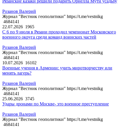
Рязанские казаки решили подарить Орнелла Мути усадьбу
Розанов Валерий
Журнал "Вестник геополитики" https://t.me/vestnikg
4684141
22.07.2026
1965
С 6 по 9 июля в Рязани проходил чемпионат Московского
военного округа среди команд воинских частей
Розанов Валерий
Журнал "Вестник геополитики" https://t.me/vestnikg
4684141
10.07.2026
16102
Военные учения в Армении: учить миротворчеству или
менять лагерь?
Розанов Валерий
Журнал "Вестник геополитики" https://t.me/vestnikg
4684141
25.06.2026
3745
Удары дронами по Москве- это военное преступление
Розанов Валерий
Журнал "Вестник геополитики" https://t.me/vestnikg
4684141