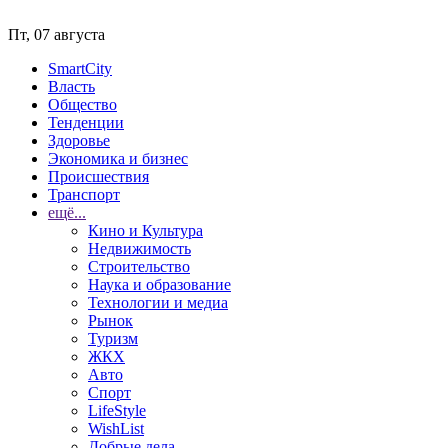
Пт, 07 августа
SmartCity
Власть
Общество
Тенденции
Здоровье
Экономика и бизнес
Происшествия
Транспорт
ещё...
Кино и Культура
Недвижимость
Строительство
Наука и образование
Технологии и медиа
Рынок
Туризм
ЖКХ
Авто
Спорт
LifeStyle
WishList
Добрые дела