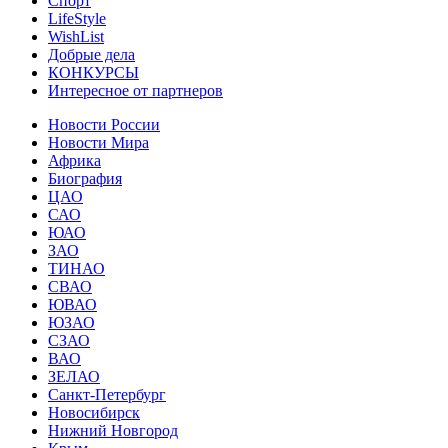
Спорт
LifeStyle
WishList
Добрые дела
КОНКУРСЫ
Интересное от партнеров
Новости России
Новости Мира
Африка
Биография
ЦАО
САО
ЮАО
ЗАО
ТИНАО
СВАО
ЮВАО
ЮЗАО
СЗАО
ВАО
ЗЕЛАО
Санкт-Петербург
Новосибирск
Нижний Новгород