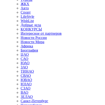
ЖКХ
Авто
Спорт
LifeStyle
WishList
Добрые дела
КОНКУРСЫ
Интересное от партнеров
Новости России
Новости Мира
Африка
Биография
ЦАО
САО
ЮАО
ЗАО
ТИНАО
СВАО
ЮВАО
ЮЗАО
СЗАО
ВАО
ЗЕЛАО
Санкт-Петербург