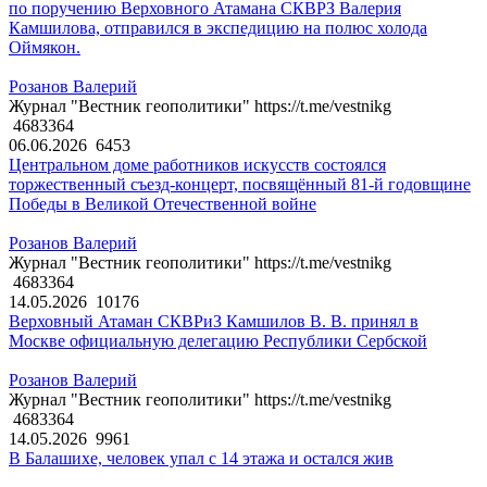
по поручению Верховного Атамана СКВРЗ Валерия
Камшилова, отправился в экспедицию на полюс холода
Оймякон.
Розанов Валерий
Журнал "Вестник геополитики" https://t.me/vestnikg
4683364
06.06.2026
6453
Центральном доме работников искусств состоялся
торжественный съезд-концерт, посвящённый 81-й годовщине
Победы в Великой Отечественной войне
Розанов Валерий
Журнал "Вестник геополитики" https://t.me/vestnikg
4683364
14.05.2026
10176
Верховный Атаман СКВРиЗ Камшилов В. В. принял в
Москве официальную делегацию Республики Сербской
Розанов Валерий
Журнал "Вестник геополитики" https://t.me/vestnikg
4683364
14.05.2026
9961
В Балашихе, человек упал с 14 этажа и остался жив