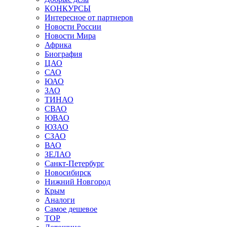
КОНКУРСЫ
Интересное от партнеров
Новости России
Новости Мира
Африка
Биография
ЦАО
САО
ЮАО
ЗАО
ТИНАО
СВАО
ЮВАО
ЮЗАО
СЗАО
ВАО
ЗЕЛАО
Санкт-Петербург
Новосибирск
Нижний Новгород
Крым
Аналоги
Самое дешевое
TOP