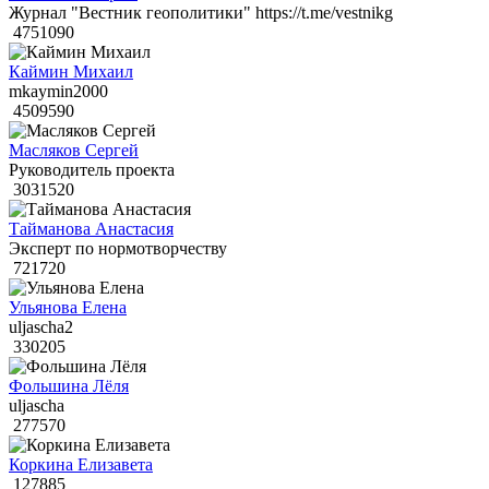
Журнал "Вестник геополитики" https://t.me/vestnikg
4751090
Каймин Михаил
mkaymin2000
4509590
Масляков Сергей
Руководитель проекта
3031520
Тайманова Анастасия
Эксперт по нормотворчеству
721720
Ульянова Елена
uljascha2
330205
Фольшина Лёля
uljascha
277570
Коркина Елизавета
127885