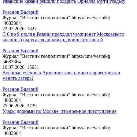
Рязанские казаки решили подарить Орнелла Мути усадьбу
Розанов Валерий
Журнал "Вестник геополитики" https://t.me/vestnikg
4683364
22.07.2026
1827
С 6 по 9 июля в Рязани проходил чемпионат Московского
военного округа среди команд воинских частей
Розанов Валерий
Журнал "Вестник геополитики" https://t.me/vestnikg
4683364
10.07.2026
15931
Военные учения в Армении: учить миротворчеству или
менять лагерь?
Розанов Валерий
Журнал "Вестник геополитики" https://t.me/vestnikg
4683364
25.06.2026
3739
Удары дронами по Москве- это военное преступление
Розанов Валерий
Журнал "Вестник геополитики" https://t.me/vestnikg
4683364