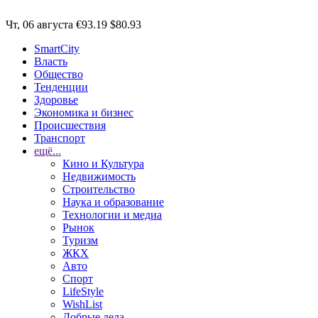
Чт, 06 августа
€93.19
$80.93
SmartCity
Власть
Общество
Тенденции
Здоровье
Экономика и бизнес
Происшествия
Транспорт
ещё...
Кино и Культура
Недвижимость
Строительство
Наука и образование
Технологии и медиа
Рынок
Туризм
ЖКХ
Авто
Спорт
LifeStyle
WishList
Добрые дела