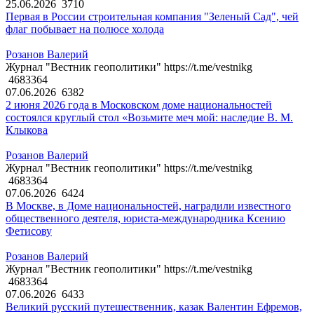
25.06.2026
3710
Первая в России строительная компания "Зеленый Сад", чей
флаг побывает на полюсе холода
Розанов Валерий
Журнал "Вестник геополитики" https://t.me/vestnikg
4683364
07.06.2026
6382
2 июня 2026 года в Московском доме национальностей
состоялся круглый стол «Возьмите меч мой: наследие В. М.
Клыкова
Розанов Валерий
Журнал "Вестник геополитики" https://t.me/vestnikg
4683364
07.06.2026
6424
В Москве, в Доме национальностей, наградили известного
общественного деятеля, юриста-международника Ксению
Фетисову
Розанов Валерий
Журнал "Вестник геополитики" https://t.me/vestnikg
4683364
07.06.2026
6433
Великий русский путешественник, казак Валентин Ефремов,