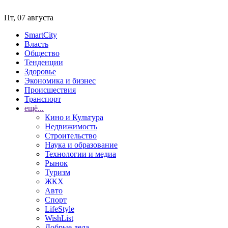
Пт, 07 августа
SmartCity
Власть
Общество
Тенденции
Здоровье
Экономика и бизнес
Происшествия
Транспорт
ещё...
Кино и Культура
Недвижимость
Строительство
Наука и образование
Технологии и медиа
Рынок
Туризм
ЖКХ
Авто
Спорт
LifeStyle
WishList
Добрые дела