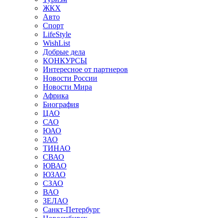
ЖКХ
Авто
Спорт
LifeStyle
WishList
Добрые дела
КОНКУРСЫ
Интересное от партнеров
Новости России
Новости Мира
Африка
Биография
ЦАО
САО
ЮАО
ЗАО
ТИНАО
СВАО
ЮВАО
ЮЗАО
СЗАО
ВАО
ЗЕЛАО
Санкт-Петербург