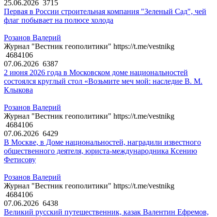
25.06.2026
3715
Первая в России строительная компания "Зеленый Сад", чей
флаг побывает на полюсе холода
Розанов Валерий
Журнал "Вестник геополитики" https://t.me/vestnikg
4684106
07.06.2026
6387
2 июня 2026 года в Московском доме национальностей
состоялся круглый стол «Возьмите меч мой: наследие В. М.
Клыкова
Розанов Валерий
Журнал "Вестник геополитики" https://t.me/vestnikg
4684106
07.06.2026
6429
В Москве, в Доме национальностей, наградили известного
общественного деятеля, юриста-международника Ксению
Фетисову
Розанов Валерий
Журнал "Вестник геополитики" https://t.me/vestnikg
4684106
07.06.2026
6438
Великий русский путешественник, казак Валентин Ефремов,