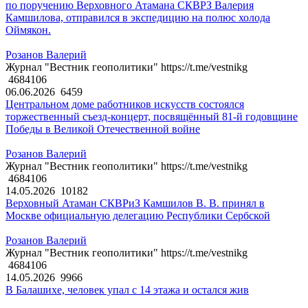
по поручению Верховного Атамана СКВРЗ Валерия
Камшилова, отправился в экспедицию на полюс холода
Оймякон.
Розанов Валерий
Журнал "Вестник геополитики" https://t.me/vestnikg
4684106
06.06.2026
6459
Центральном доме работников искусств состоялся
торжественный съезд-концерт, посвящённый 81-й годовщине
Победы в Великой Отечественной войне
Розанов Валерий
Журнал "Вестник геополитики" https://t.me/vestnikg
4684106
14.05.2026
10182
Верховный Атаман СКВРиЗ Камшилов В. В. принял в
Москве официальную делегацию Республики Сербской
Розанов Валерий
Журнал "Вестник геополитики" https://t.me/vestnikg
4684106
14.05.2026
9966
В Балашихе, человек упал с 14 этажа и остался жив