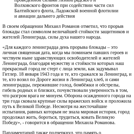
Волховского фронтов при содействии части сил
Балтийского флота, Ладожской военной флотилии
и авиации дальнего действия
В своем обращении Михаил Романов отметил, что прорыв
блокады стал символом величайшей стойкости защитников и
жителей Ленинграда, силы духа нашего народа.
«Для каждого ленинградца день прорыва блокады – это
личная священная дата, когда мы поминаем павших героев и
чествуем ныне здравствующих освободителей и жителей
Ленинграда, благодаря мужеству и стойкости которых наш
прекрасный город не стерт с лица земли, как задумывал
Гитлер. 18 января 1943 года и те, кто сражался за Ленинград, и
те, кто возил по Дороге жизни в Ленинград хлеб, и сами
ленинградцы, пережившие голод, бомбёжки и обстрелы,
гибель родных и близких, почувствовали уверенность в том,
что разгром врага не минуем. Оборона осажденного города на
три года сковала крупные силы вражеских войск и проложила
путь к Великой Победе. Несмотря на жесточайшие
испытания, равных которым не знала мировая история, город
продолжал жить, бороться, трудиться, ковать Великую
Победу», - говорится в обращении Михаила Романова.
Парламентарий также подчеркнул, что память о