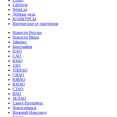
Спорт
LifeStyle
WishList
Добрые дела
КОНКУРСЫ
Интересное от партнеров
Новости России
Новости Мира
Африка
Биография
ЦАО
САО
ЮАО
ЗАО
ТИНАО
СВАО
ЮВАО
ЮЗАО
СЗАО
ВАО
ЗЕЛАО
Санкт-Петербург
Новосибирск
Нижний Новгород