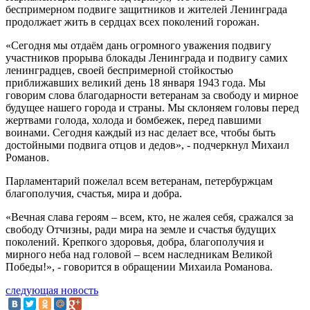
беспримерном подвиге защитников и жителей Ленинграда
продолжает жить в сердцах всех поколений горожан.
«Сегодня мы отдаём дань огромного уважения подвигу
участников прорыва блокады Ленинграда и подвигу самих
ленинградцев, своей беспримерной стойкостью
приближавших великий день 18 января 1943 года. Мы
говорим слова благодарности ветеранам за свободу и мирное
будущее нашего города и страны. Мы склоняем головы перед
жертвами голода, холода и бомбежек, перед павшими
воинами. Сегодня каждый из нас делает все, чтобы быть
достойными подвига отцов и дедов», - подчеркнул Михаил
Романов.
Парламентарий пожелал всем ветеранам, петербуржцам
благополучия, счастья, мира и добра.
«Вечная слава героям – всем, кто, не жалея себя, сражался за
свободу Отчизны, ради мира на земле и счастья будущих
поколений. Крепкого здоровья, добра, благополучия и
мирного неба над головой – всем наследникам Великой
Победы!», - говорится в обращении Михаила Романова.
следующая новость