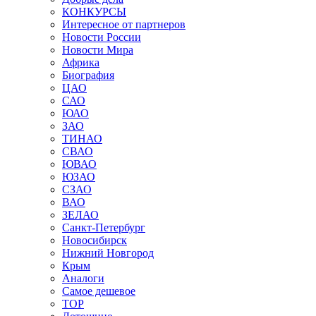
КОНКУРСЫ
Интересное от партнеров
Новости России
Новости Мира
Африка
Биография
ЦАО
САО
ЮАО
ЗАО
ТИНАО
СВАО
ЮВАО
ЮЗАО
СЗАО
ВАО
ЗЕЛАО
Санкт-Петербург
Новосибирск
Нижний Новгород
Крым
Аналоги
Самое дешевое
TOP