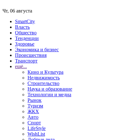
Чт, 06 августа
SmartCity
Власть
Общество
Тенденции
Здоровье
Экономика и бизнес
Происшествия
Транспорт
ещё...
Кино и Культура
Недвижимость
Строительство
Наука и образование
Технологии и медиа
Рынок
Туризм
ЖКХ
Авто
Спорт
LifeStyle
WishList
Добрые дела