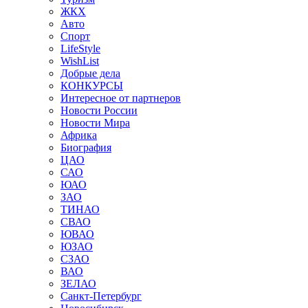
ЖКХ
Авто
Спорт
LifeStyle
WishList
Добрые дела
КОНКУРСЫ
Интересное от партнеров
Новости России
Новости Мира
Африка
Биография
ЦАО
САО
ЮАО
ЗАО
ТИНАО
СВАО
ЮВАО
ЮЗАО
СЗАО
ВАО
ЗЕЛАО
Санкт-Петербург