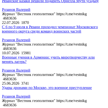
Рязанские казаки решили подарить Орнелла Мути усадьбу
Розанов Валерий
Журнал "Вестник геополитики" https://t.me/vestnikg
4683636
22.07.2026
1870
С 6 по 9 июля в Рязани проходил чемпионат Московского
военного округа среди команд воинских частей
Розанов Валерий
Журнал "Вестник геополитики" https://t.me/vestnikg
4683636
10.07.2026
15981
Военные учения в Армении: учить миротворчеству или
менять лагерь?
Розанов Валерий
Журнал "Вестник геополитики" https://t.me/vestnikg
4683636
25.06.2026
3741
Удары дронами по Москве- это военное преступление
Розанов Валерий
Журнал "Вестник геополитики" https://t.me/vestnikg
4683636