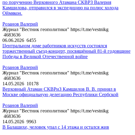
по поручению Верховного Атамана СКВРЗ Валерия
Камшилова, отправился в экспедицию на полюс холода
Оймякон.
Розанов Валерий
Журнал "Вестник геополитики" https://t.me/vestnikg
4683636
06.06.2026
6455
Центральном доме работников искусств состоялся
торжественный съезд-концерт, посвящённый 81-й годовщине
Победы в Великой Отечественной войне
Розанов Валерий
Журнал "Вестник геополитики" https://t.me/vestnikg
4683636
14.05.2026
10178
Верховный Атаман СКВРиЗ Камшилов В. В. принял в
Москве официальную делегацию Республики Сербской
Розанов Валерий
Журнал "Вестник геополитики" https://t.me/vestnikg
4683636
14.05.2026
9963
В Балашихе, человек упал с 14 этажа и остался жив