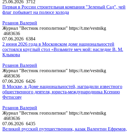
25.06.2026
3712
Первая в России строительная компания "Зеленый Сад", чей
флаг побывает на полюсе холода
Розанов Валерий
Журнал "Вестник геополитики" https://t.me/vestnikg
4683636
07.06.2026
6384
2 июня 2026 года в Московском доме национальностей
состоялся круглый стол «Возьмите меч мой: наследие В. М.
Клыкова
Розанов Валерий
Журнал "Вестник геополитики" https://t.me/vestnikg
4683636
07.06.2026
6426
В Москве, в Доме национальностей, наградили известного
общественного деятеля, юриста-международника Ксению
Фетисову
Розанов Валерий
Журнал "Вестник геополитики" https://t.me/vestnikg
4683636
07.06.2026
6435
Великий русский путешественник, казак Валентин Ефремов,