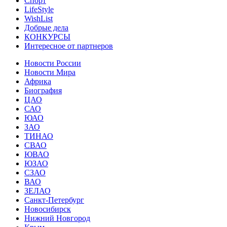
Спорт
LifeStyle
WishList
Добрые дела
КОНКУРСЫ
Интересное от партнеров
Новости России
Новости Мира
Африка
Биография
ЦАО
САО
ЮАО
ЗАО
ТИНАО
СВАО
ЮВАО
ЮЗАО
СЗАО
ВАО
ЗЕЛАО
Санкт-Петербург
Новосибирск
Нижний Новгород