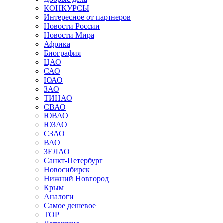
КОНКУРСЫ
Интересное от партнеров
Новости России
Новости Мира
Африка
Биография
ЦАО
САО
ЮАО
ЗАО
ТИНАО
СВАО
ЮВАО
ЮЗАО
СЗАО
ВАО
ЗЕЛАО
Санкт-Петербург
Новосибирск
Нижний Новгород
Крым
Аналоги
Самое дешевое
TOP