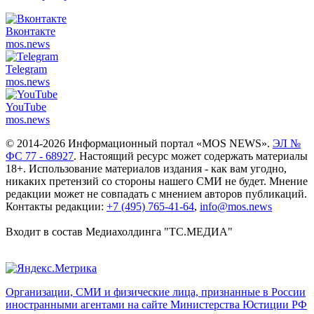
Вконтакте
mos.
news
Telegram
mos.
news
YouTube
mos.
news
© 2014-2026 Информационный портал «MOS NEWS».
ЭЛ №
ФС 77 - 68927
. Настоящий ресурс может содержать материалы
18+. Использование материалов издания - как вам угодно,
никаких претензий со стороны нашего СМИ не будет. Мнение
редакции может не совпадать с мнением авторов публикаций.
Контакты редакции:
+7 (495) 765-41-64
,
info@mos.news
Входит в состав Медиахолдинга "ТС.МЕДИА"
Организации, СМИ и физические лица, признанные в России
иностранными агентами на сайте Министерства Юстиции РФ