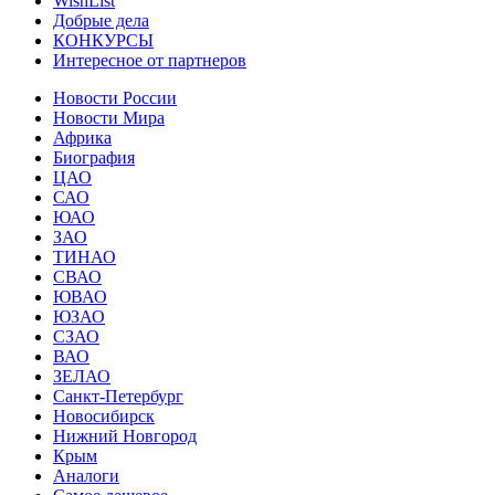
WishList
Добрые дела
КОНКУРСЫ
Интересное от партнеров
Новости России
Новости Мира
Африка
Биография
ЦАО
САО
ЮАО
ЗАО
ТИНАО
СВАО
ЮВАО
ЮЗАО
СЗАО
ВАО
ЗЕЛАО
Санкт-Петербург
Новосибирск
Нижний Новгород
Крым
Аналоги