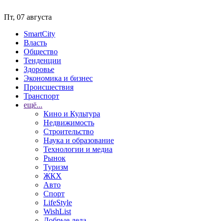
Пт, 07 августа
SmartCity
Власть
Общество
Тенденции
Здоровье
Экономика и бизнес
Происшествия
Транспорт
ещё...
Кино и Культура
Недвижимость
Строительство
Наука и образование
Технологии и медиа
Рынок
Туризм
ЖКХ
Авто
Спорт
LifeStyle
WishList
Добрые дела