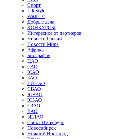
Спорт
LifeStyle
WishList
Добрые дела
КОНКУРСЫ
Интересное от партнеров
Новости России
Новости Мира
Африка
Биография
ЦАО
САО
ЮАО
ЗАО
ТИНАО
СВАО
ЮВАО
ЮЗАО
СЗАО
ВАО
ЗЕЛАО
Санкт-Петербург
Новосибирск
Нижний Новгород