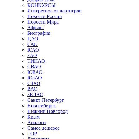
КОНКУРСЫ
Интересное от партнеров
Новости России
Новости Мира
Африка
Биография
ЦАО
САО
ЮАО
ЗАО
ТИНАО
СВАО
ЮВАО
ЮЗАО
СЗАО
ВАО
ЗЕЛАО
Санкт-Петербург
Новосибирск
Нижний Новгород
Крым
Аналоги
Самое дешевое
TOP