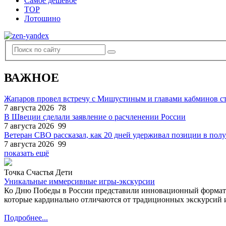
Самое дешевое
TOP
Лотошино
ВАЖНОЕ
Жапаров провел встречу с Мишустиным и главами кабминов 
7 августа 2026
78
В Швеции сделали заявление о расчленении России
7 августа 2026
99
Ветеран СВО рассказал, как 20 дней удерживал позиции в по
7 августа 2026
99
показать ещё
Точка Счастья Дети
Уникальные иммерсивные игры-экскурсии
Ко Дню Победы в России представили инновационный формат
которые кардинально отличаются от традиционных экскурсий и
Подробнее...