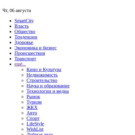
Чт, 06 августа
SmartCity
Власть
Общество
Тенденции
Здоровье
Экономика и бизнес
Происшествия
Транспорт
ещё...
Кино и Культура
Недвижимость
Строительство
Наука и образование
Технологии и медиа
Рынок
Туризм
ЖКХ
Авто
Спорт
LifeStyle
WishList
Добрые дела