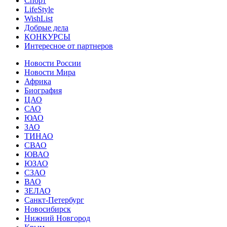
Спорт
LifeStyle
WishList
Добрые дела
КОНКУРСЫ
Интересное от партнеров
Новости России
Новости Мира
Африка
Биография
ЦАО
САО
ЮАО
ЗАО
ТИНАО
СВАО
ЮВАО
ЮЗАО
СЗАО
ВАО
ЗЕЛАО
Санкт-Петербург
Новосибирск
Нижний Новгород