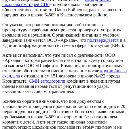
школьных матерей СПб
» опубликовала сообщение
общественного активиста Павла Бойченко, рассказавшего о
нарушениях в школе №509 в Красносельском районе.
Он указал, что родители школьников обратились в
прокуратуру с требованием провести проверку и устранить
выявленные нарушения. Организацией питания в учебном
заведении занимается ООО «Аркада», что
подтверждается
и в
Единой информационной системе в сфере госзакупок (ЕИС).
Активист напомнил, что уже писал о деятельности ООО
«Аркады», которая ранее была известна по всему городу под
названием ООО «Профпит». Компания по подозрительному
стечению обстоятельств сменила название после
крупнейшего
скандала
с отравлением 151 человека в школе №422 города
Кронштадта.
СМИ заподозрили
комбинат в желании путем
смены названия избавиться от репутационного удара,
вызванного массовым отравлением.
Бойченко обратил внимание, что под документом с
требованием проведения проверки оставили свои подписи 20
неравнодушных родителей готовых бороться с выявленными
проблемами в школе №509 и которым не безразлично чем
кормят их детей. Активист также призвал родителей
петербургских школьников последовать этому примеру и не