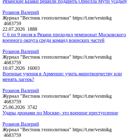
Рязанские казаки решили подарить Орнелла Мути усадьбу
Розанов Валерий
Журнал "Вестник геополитики" https://t.me/vestnikg
4683759
22.07.2026
1888
С 6 по 9 июля в Рязани проходил чемпионат Московского
военного округа среди команд воинских частей
Розанов Валерий
Журнал "Вестник геополитики" https://t.me/vestnikg
4683759
10.07.2026
16003
Военные учения в Армении: учить миротворчеству или
менять лагерь?
Розанов Валерий
Журнал "Вестник геополитики" https://t.me/vestnikg
4683759
25.06.2026
3742
Удары дронами по Москве- это военное преступление
Розанов Валерий
Журнал "Вестник геополитики" https://t.me/vestnikg
4683759