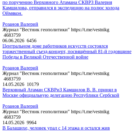
по поручению Верховного Атамана СКВРЗ Валерия
Камшилова, отправился в экспедицию на полюс холода
Оймякон.
Розанов Валерий
Журнал "Вестник геополитики" https://t.me/vestnikg
4683759
06.06.2026
6456
Центральном доме работников искусств состоялся
торжественный съезд-концерт, посвящённый 81-й годовщине
Победы в Великой Отечественной войне
Розанов Валерий
Журнал "Вестник геополитики" https://t.me/vestnikg
4683759
14.05.2026
10179
Верховный Атаман СКВРиЗ Камшилов В. В. принял в
Москве официальную делегацию Республики Сербской
Розанов Валерий
Журнал "Вестник геополитики" https://t.me/vestnikg
4683759
14.05.2026
9964
В Балашихе, человек упал с 14 этажа и остался жив