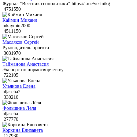
Журнал "Вестник геополитики" https://t.me/vestnikg
4751550
Каймин Михаил
mkaymin2000
4511150
Масляков Сергей
Руководитель проекта
3031970
Тайманова Анастасия
Эксперт по нормотворчеству
722105
Ульянова Елена
uljascha2
330210
Фольшина Лёля
uljascha
277770
Коркина Елизавета
127930