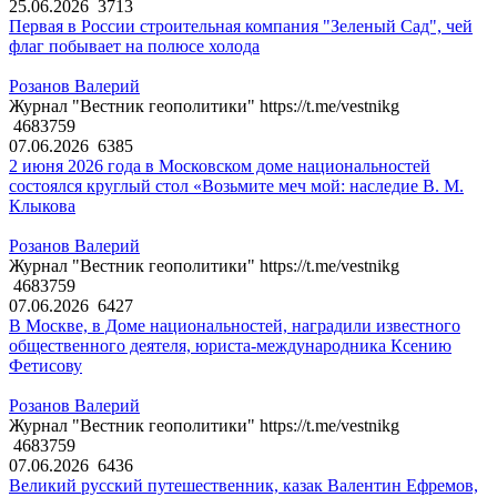
25.06.2026
3713
Первая в России строительная компания "Зеленый Сад", чей
флаг побывает на полюсе холода
Розанов Валерий
Журнал "Вестник геополитики" https://t.me/vestnikg
4683759
07.06.2026
6385
2 июня 2026 года в Московском доме национальностей
состоялся круглый стол «Возьмите меч мой: наследие В. М.
Клыкова
Розанов Валерий
Журнал "Вестник геополитики" https://t.me/vestnikg
4683759
07.06.2026
6427
В Москве, в Доме национальностей, наградили известного
общественного деятеля, юриста-международника Ксению
Фетисову
Розанов Валерий
Журнал "Вестник геополитики" https://t.me/vestnikg
4683759
07.06.2026
6436
Великий русский путешественник, казак Валентин Ефремов,