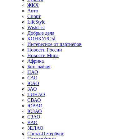
ЖКХ
Авто
Спорт
LifeStyle
WishList
Добрые дела
КОНКУРСЫ
Интересное от партнеров
Новости России
Новости Мира
Африка
Биография
ЦАО
САО
ЮАО
ЗАО
ТИНАО
СВАО
ЮВАО
ЮЗАО
СЗАО
ВАО
ЗЕЛАО
Санкт-Петербург