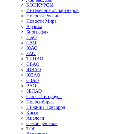
КОНКУРСЫ
Интересное от партнеров
Новости России
Новости Мира
Африка
Биография
ЦАО
САО
ЮАО
ЗАО
ТИНАО
СВАО
ЮВАО
ЮЗАО
СЗАО
ВАО
ЗЕЛАО
Санкт-Петербург
Новосибирск
Нижний Новгород
Крым
Аналоги
Самое дешевое
TOP