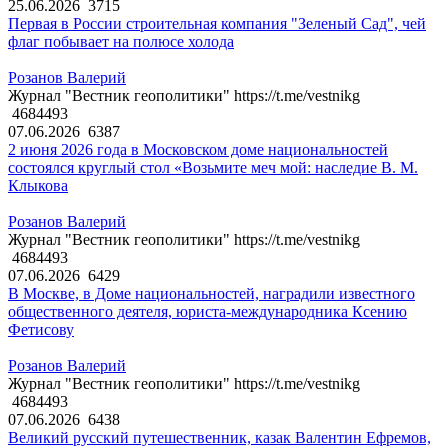
25.06.2026
3715
Первая в России строительная компания "Зеленый Сад", чей
флаг побывает на полюсе холода
Розанов Валерий
Журнал "Вестник геополитики" https://t.me/vestnikg
4684493
07.06.2026
6387
2 июня 2026 года в Московском доме национальностей
состоялся круглый стол «Возьмите меч мой: наследие В. М.
Клыкова
Розанов Валерий
Журнал "Вестник геополитики" https://t.me/vestnikg
4684493
07.06.2026
6429
В Москве, в Доме национальностей, наградили известного
общественного деятеля, юриста-международника Ксению
Фетисову
Розанов Валерий
Журнал "Вестник геополитики" https://t.me/vestnikg
4684493
07.06.2026
6438
Великий русский путешественник, казак Валентин Ефремов,