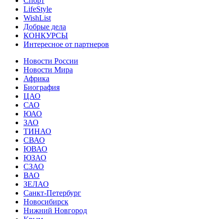
Спорт
LifeStyle
WishList
Добрые дела
КОНКУРСЫ
Интересное от партнеров
Новости России
Новости Мира
Африка
Биография
ЦАО
САО
ЮАО
ЗАО
ТИНАО
СВАО
ЮВАО
ЮЗАО
СЗАО
ВАО
ЗЕЛАО
Санкт-Петербург
Новосибирск
Нижний Новгород