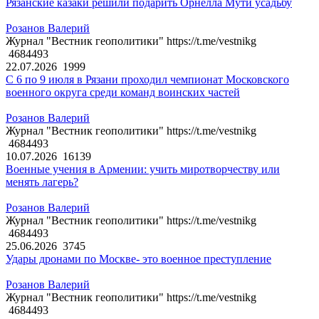
Рязанские казаки решили подарить Орнелла Мути усадьбу
Розанов Валерий
Журнал "Вестник геополитики" https://t.me/vestnikg
4684493
22.07.2026
1999
С 6 по 9 июля в Рязани проходил чемпионат Московского
военного округа среди команд воинских частей
Розанов Валерий
Журнал "Вестник геополитики" https://t.me/vestnikg
4684493
10.07.2026
16139
Военные учения в Армении: учить миротворчеству или
менять лагерь?
Розанов Валерий
Журнал "Вестник геополитики" https://t.me/vestnikg
4684493
25.06.2026
3745
Удары дронами по Москве- это военное преступление
Розанов Валерий
Журнал "Вестник геополитики" https://t.me/vestnikg
4684493