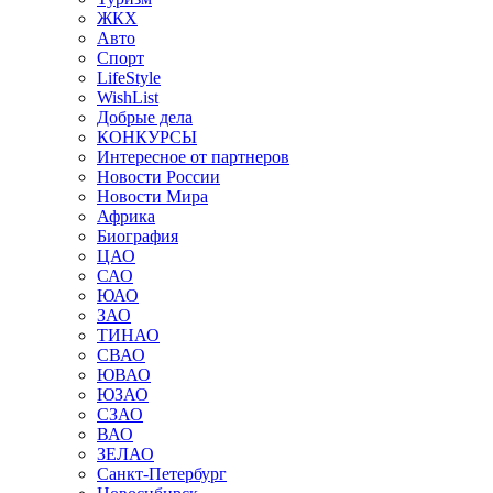
ЖКХ
Авто
Спорт
LifeStyle
WishList
Добрые дела
КОНКУРСЫ
Интересное от партнеров
Новости России
Новости Мира
Африка
Биография
ЦАО
САО
ЮАО
ЗАО
ТИНАО
СВАО
ЮВАО
ЮЗАО
СЗАО
ВАО
ЗЕЛАО
Санкт-Петербург