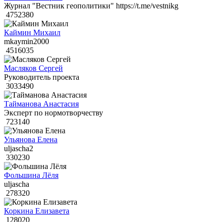
Журнал "Вестник геополитики" https://t.me/vestnikg
4752380
Каймин Михаил
mkaymin2000
4516035
Масляков Сергей
Руководитель проекта
3033490
Тайманова Анастасия
Эксперт по нормотворчеству
723140
Ульянова Елена
uljascha2
330230
Фольшина Лёля
uljascha
278320
Коркина Елизавета
128020