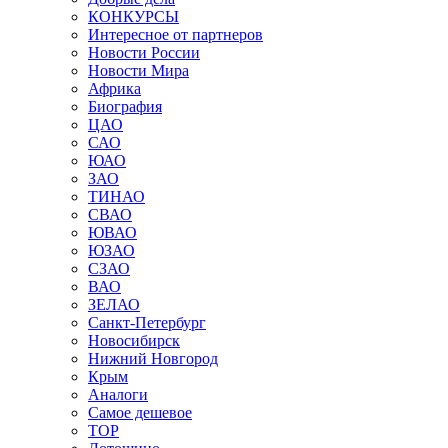
КОНКУРСЫ
Интересное от партнеров
Новости России
Новости Мира
Африка
Биография
ЦАО
САО
ЮАО
ЗАО
ТИНАО
СВАО
ЮВАО
ЮЗАО
СЗАО
ВАО
ЗЕЛАО
Санкт-Петербург
Новосибирск
Нижний Новгород
Крым
Аналоги
Самое дешевое
TOP