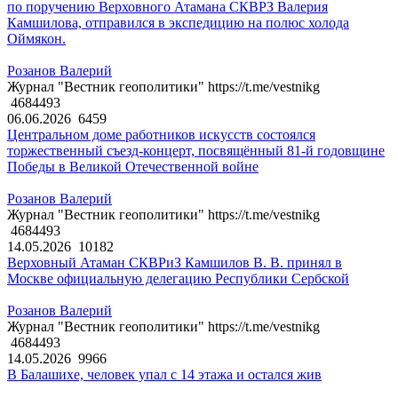
по поручению Верховного Атамана СКВРЗ Валерия
Камшилова, отправился в экспедицию на полюс холода
Оймякон.
Розанов Валерий
Журнал "Вестник геополитики" https://t.me/vestnikg
4684493
06.06.2026
6459
Центральном доме работников искусств состоялся
торжественный съезд-концерт, посвящённый 81-й годовщине
Победы в Великой Отечественной войне
Розанов Валерий
Журнал "Вестник геополитики" https://t.me/vestnikg
4684493
14.05.2026
10182
Верховный Атаман СКВРиЗ Камшилов В. В. принял в
Москве официальную делегацию Республики Сербской
Розанов Валерий
Журнал "Вестник геополитики" https://t.me/vestnikg
4684493
14.05.2026
9966
В Балашихе, человек упал с 14 этажа и остался жив