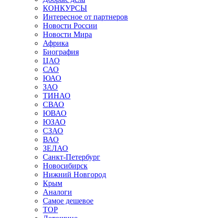
КОНКУРСЫ
Интересное от партнеров
Новости России
Новости Мира
Африка
Биография
ЦАО
САО
ЮАО
ЗАО
ТИНАО
СВАО
ЮВАО
ЮЗАО
СЗАО
ВАО
ЗЕЛАО
Санкт-Петербург
Новосибирск
Нижний Новгород
Крым
Аналоги
Самое дешевое
TOP