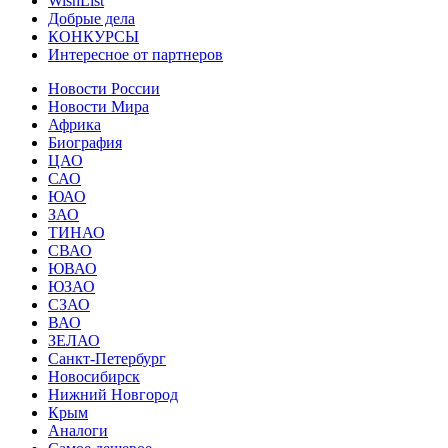
WishList
Добрые дела
КОНКУРСЫ
Интересное от партнеров
Новости России
Новости Мира
Африка
Биография
ЦАО
САО
ЮАО
ЗАО
ТИНАО
СВАО
ЮВАО
ЮЗАО
СЗАО
ВАО
ЗЕЛАО
Санкт-Петербург
Новосибирск
Нижний Новгород
Крым
Аналоги