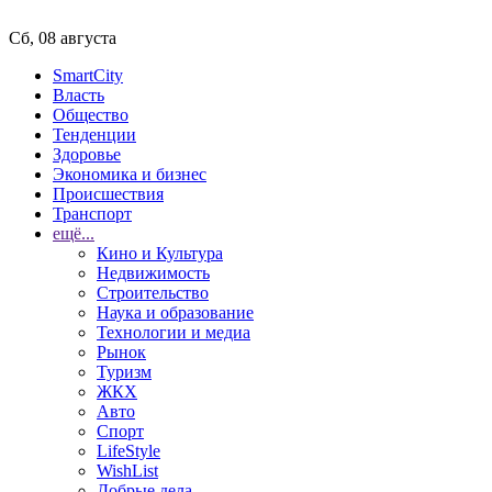
Сб, 08 августа
SmartCity
Власть
Общество
Тенденции
Здоровье
Экономика и бизнес
Происшествия
Транспорт
ещё...
Кино и Культура
Недвижимость
Строительство
Наука и образование
Технологии и медиа
Рынок
Туризм
ЖКХ
Авто
Спорт
LifeStyle
WishList
Добрые дела