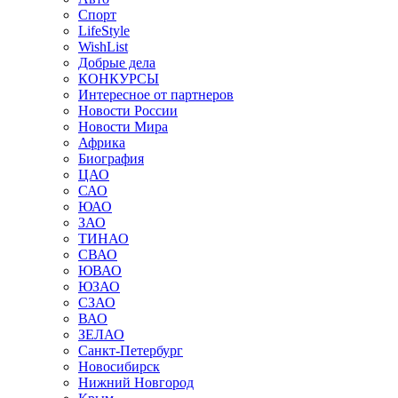
Спорт
LifeStyle
WishList
Добрые дела
КОНКУРСЫ
Интересное от партнеров
Новости России
Новости Мира
Африка
Биография
ЦАО
САО
ЮАО
ЗАО
ТИНАО
СВАО
ЮВАО
ЮЗАО
СЗАО
ВАО
ЗЕЛАО
Санкт-Петербург
Новосибирск
Нижний Новгород