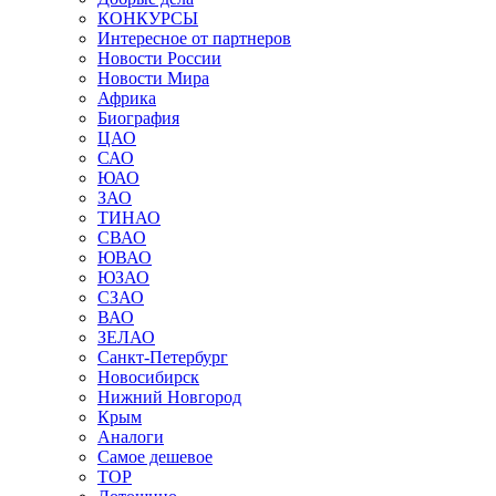
КОНКУРСЫ
Интересное от партнеров
Новости России
Новости Мира
Африка
Биография
ЦАО
САО
ЮАО
ЗАО
ТИНАО
СВАО
ЮВАО
ЮЗАО
СЗАО
ВАО
ЗЕЛАО
Санкт-Петербург
Новосибирск
Нижний Новгород
Крым
Аналоги
Самое дешевое
TOP