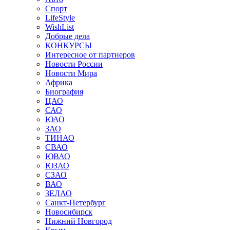
Спорт
LifeStyle
WishList
Добрые дела
КОНКУРСЫ
Интересное от партнеров
Новости России
Новости Мира
Африка
Биография
ЦАО
САО
ЮАО
ЗАО
ТИНАО
СВАО
ЮВАО
ЮЗАО
СЗАО
ВАО
ЗЕЛАО
Санкт-Петербург
Новосибирск
Нижний Новгород