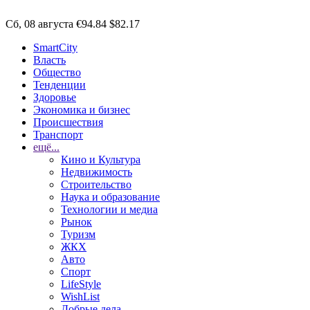
Сб, 08 августа
€94.84
$82.17
SmartCity
Власть
Общество
Тенденции
Здоровье
Экономика и бизнес
Происшествия
Транспорт
ещё...
Кино и Культура
Недвижимость
Строительство
Наука и образование
Технологии и медиа
Рынок
Туризм
ЖКХ
Авто
Спорт
LifeStyle
WishList
Добрые дела