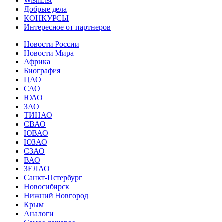
WishList
Добрые дела
КОНКУРСЫ
Интересное от партнеров
Новости России
Новости Мира
Африка
Биография
ЦАО
САО
ЮАО
ЗАО
ТИНАО
СВАО
ЮВАО
ЮЗАО
СЗАО
ВАО
ЗЕЛАО
Санкт-Петербург
Новосибирск
Нижний Новгород
Крым
Аналоги