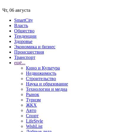
Чт, 06 августа
SmartCity
Власть
Общество
Тенденции
Здоровье
Экономика и бизнес
Происшествия
Транспорт
ещё...
Кино и Культура
Недвижимость
Строительство
Наука и образование
Технологии и медиа
Рынок
Туризм
ЖКХ
Авто
Спорт
LifeStyle
WishList
Добрые дела