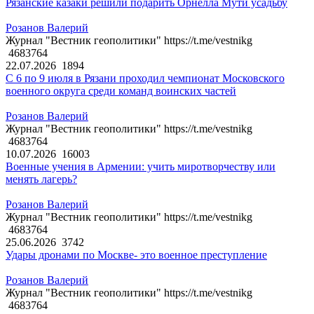
Рязанские казаки решили подарить Орнелла Мути усадьбу
Розанов Валерий
Журнал "Вестник геополитики" https://t.me/vestnikg
4683764
22.07.2026
1894
С 6 по 9 июля в Рязани проходил чемпионат Московского
военного округа среди команд воинских частей
Розанов Валерий
Журнал "Вестник геополитики" https://t.me/vestnikg
4683764
10.07.2026
16003
Военные учения в Армении: учить миротворчеству или
менять лагерь?
Розанов Валерий
Журнал "Вестник геополитики" https://t.me/vestnikg
4683764
25.06.2026
3742
Удары дронами по Москве- это военное преступление
Розанов Валерий
Журнал "Вестник геополитики" https://t.me/vestnikg
4683764