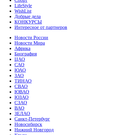
Спорт
LifeStyle
WishList
Добрые дела
КОНКУРСЫ
Интересное от партнеров
Новости России
Новости Мира
Африка
Биография
ЦАО
САО
ЮАО
ЗАО
ТИНАО
СВАО
ЮВАО
ЮЗАО
СЗАО
ВАО
ЗЕЛАО
Санкт-Петербург
Новосибирск
Нижний Новгород