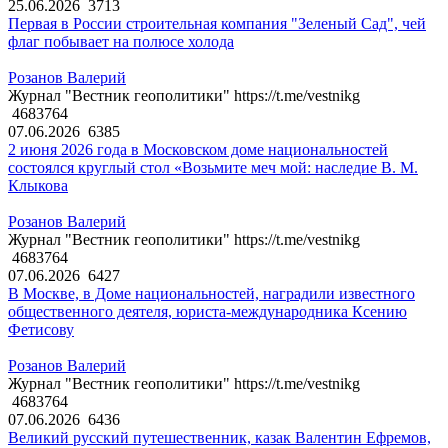
25.06.2026
3713
Первая в России строительная компания "Зеленый Сад", чей
флаг побывает на полюсе холода
Розанов Валерий
Журнал "Вестник геополитики" https://t.me/vestnikg
4683764
07.06.2026
6385
2 июня 2026 года в Московском доме национальностей
состоялся круглый стол «Возьмите меч мой: наследие В. М.
Клыкова
Розанов Валерий
Журнал "Вестник геополитики" https://t.me/vestnikg
4683764
07.06.2026
6427
В Москве, в Доме национальностей, наградили известного
общественного деятеля, юриста-международника Ксению
Фетисову
Розанов Валерий
Журнал "Вестник геополитики" https://t.me/vestnikg
4683764
07.06.2026
6436
Великий русский путешественник, казак Валентин Ефремов,