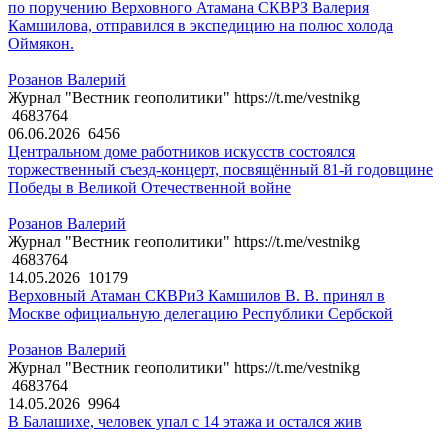
по поручению Верховного Атамана СКВРЗ Валерия
Камшилова, отправился в экспедицию на полюс холода
Оймякон.
Розанов Валерий
Журнал "Вестник геополитики" https://t.me/vestnikg
4683764
06.06.2026
6456
Центральном доме работников искусств состоялся
торжественный съезд-концерт, посвящённый 81-й годовщине
Победы в Великой Отечественной войне
Розанов Валерий
Журнал "Вестник геополитики" https://t.me/vestnikg
4683764
14.05.2026
10179
Верховный Атаман СКВРиЗ Камшилов В. В. принял в
Москве официальную делегацию Республики Сербской
Розанов Валерий
Журнал "Вестник геополитики" https://t.me/vestnikg
4683764
14.05.2026
9964
В Балашихе, человек упал с 14 этажа и остался жив