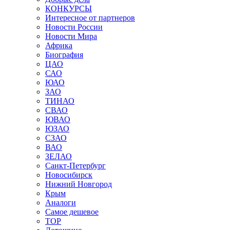
КОНКУРСЫ
Интересное от партнеров
Новости России
Новости Мира
Африка
Биография
ЦАО
САО
ЮАО
ЗАО
ТИНАО
СВАО
ЮВАО
ЮЗАО
СЗАО
ВАО
ЗЕЛАО
Санкт-Петербург
Новосибирск
Нижний Новгород
Крым
Аналоги
Самое дешевое
TOP