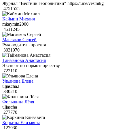
Журнал "Вестник геополитики" https://t.me/vestnikg
4751555
Каймин Михаил
mkaymin2000
4511245
Масляков Сергей
Руководитель проекта
3031970
Тайманова Анастасия
Эксперт по нормотворчеству
722110
Ульянова Елена
uljascha2
330210
Фольшина Лёля
uljascha
277770
Коркина Елизавета
127930