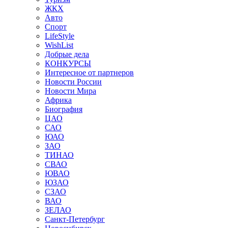
ЖКХ
Авто
Спорт
LifeStyle
WishList
Добрые дела
КОНКУРСЫ
Интересное от партнеров
Новости России
Новости Мира
Африка
Биография
ЦАО
САО
ЮАО
ЗАО
ТИНАО
СВАО
ЮВАО
ЮЗАО
СЗАО
ВАО
ЗЕЛАО
Санкт-Петербург