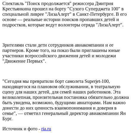
Спектакль "Поиск продолжается" режиссера Дмитрия
Крестьянкина прошел на борту "Сухого Суперджета 100" в
специальной ливрее "ЛизаАлерт" в Санкт-Петербурге. В его
основе — реальные истории поисков пропавших детей и
подростков, которые ведут волонтеры отряда "ЛизаАлерт".
Зрителями стали дети сотрудников авиакомпании и ее
партнеров. Кроме того, на показ были приглашены юные
участники всероссийского движения детей и молодежи
"Движение Первых".
"Сегодня мы превратили борт самолета Superjet-100,
находящегося на плановом обслуживании, в театральную
сцену для наших детей, для семей наших работников. Эта
великолепная, пронзительная постановка обязательно должна
быть увидена, возможно, будущими авиаторами. Нам важно
донести до них ценность взаимопонимания и доверия в
семье", — отметил генеральный директор авиакомпании Ян
Бург.
Источник и фото -
ria.ru