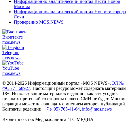
Информационно-аналитический портал Вести Новой
Москвы
Информационно-аналитический портал Новости города
Сочи
Проверенно MOS.NEWS
Вконтакте
mos.
news
Telegram
mos.
news
YouTube
mos.
news
© 2014-2026 Информационный портал «MOS NEWS».
ЭЛ №
ФС 77 - 68927
. Настоящий ресурс может содержать материалы
18+. Использование материалов издания - как вам угодно,
никаких претензий со стороны нашего СМИ не будет. Мнение
редакции может не совпадать с мнением авторов публикаций.
Контакты редакции:
+7 (495) 765-41-64
,
info@mos.news
Входит в состав Медиахолдинга "ТС.МЕДИА"