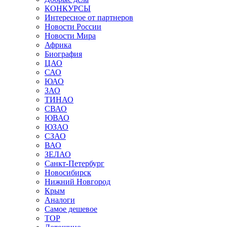
КОНКУРСЫ
Интересное от партнеров
Новости России
Новости Мира
Африка
Биография
ЦАО
САО
ЮАО
ЗАО
ТИНАО
СВАО
ЮВАО
ЮЗАО
СЗАО
ВАО
ЗЕЛАО
Санкт-Петербург
Новосибирск
Нижний Новгород
Крым
Аналоги
Самое дешевое
TOP