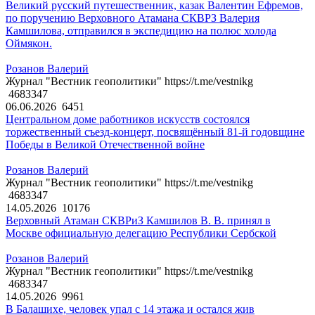
Великий русский путешественник, казак Валентин Ефремов,
по поручению Верховного Атамана СКВРЗ Валерия
Камшилова, отправился в экспедицию на полюс холода
Оймякон.
Розанов Валерий
Журнал "Вестник геополитики" https://t.me/vestnikg
4683347
06.06.2026
6451
Центральном доме работников искусств состоялся
торжественный съезд-концерт, посвящённый 81-й годовщине
Победы в Великой Отечественной войне
Розанов Валерий
Журнал "Вестник геополитики" https://t.me/vestnikg
4683347
14.05.2026
10176
Верховный Атаман СКВРиЗ Камшилов В. В. принял в
Москве официальную делегацию Республики Сербской
Розанов Валерий
Журнал "Вестник геополитики" https://t.me/vestnikg
4683347
14.05.2026
9961
В Балашихе, человек упал с 14 этажа и остался жив