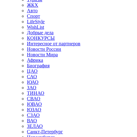
ЖКХ
Авто
Спорт
LifeStyle
WishList
Добрые дела
КОНКУРСЫ
Интересное от партнеров
Новости России
Новости Мира
Африка
Биография
ЦАО
САО
ЮАО
ЗАО
ТИНАО
СВАО
ЮВАО
ЮЗАО
СЗАО
ВАО
ЗЕЛАО
Санкт-Петербург