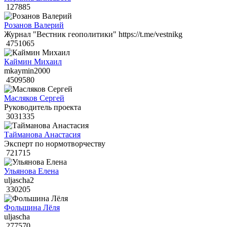
127885
Розанов Валерий
Журнал "Вестник геополитики" https://t.me/vestnikg
4751065
Каймин Михаил
mkaymin2000
4509580
Масляков Сергей
Руководитель проекта
3031335
Тайманова Анастасия
Эксперт по нормотворчеству
721715
Ульянова Елена
uljascha2
330205
Фольшина Лёля
uljascha
277570