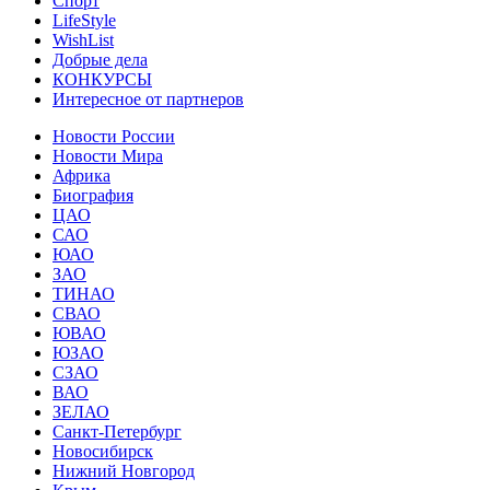
Спорт
LifeStyle
WishList
Добрые дела
КОНКУРСЫ
Интересное от партнеров
Новости России
Новости Мира
Африка
Биография
ЦАО
САО
ЮАО
ЗАО
ТИНАО
СВАО
ЮВАО
ЮЗАО
СЗАО
ВАО
ЗЕЛАО
Санкт-Петербург
Новосибирск
Нижний Новгород