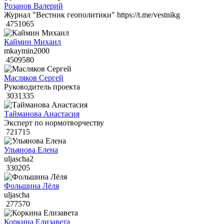
Розанов Валерий
Журнал "Вестник геополитики" https://t.me/vestnikg
4751065
Каймин Михаил
mkaymin2000
4509580
Масляков Сергей
Руководитель проекта
3031335
Тайманова Анастасия
Эксперт по нормотворчеству
721715
Ульянова Елена
uljascha2
330205
Фольшина Лёля
uljascha
277570
Коркина Елизавета