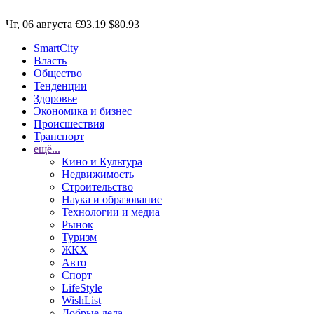
Чт, 06 августа
€93.19
$80.93
SmartCity
Власть
Общество
Тенденции
Здоровье
Экономика и бизнес
Происшествия
Транспорт
ещё...
Кино и Культура
Недвижимость
Строительство
Наука и образование
Технологии и медиа
Рынок
Туризм
ЖКХ
Авто
Спорт
LifeStyle
WishList
Добрые дела