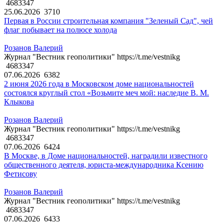
4683347
25.06.2026
3710
Первая в России строительная компания "Зеленый Сад", чей
флаг побывает на полюсе холода
Розанов Валерий
Журнал "Вестник геополитики" https://t.me/vestnikg
4683347
07.06.2026
6382
2 июня 2026 года в Московском доме национальностей
состоялся круглый стол «Возьмите меч мой: наследие В. М.
Клыкова
Розанов Валерий
Журнал "Вестник геополитики" https://t.me/vestnikg
4683347
07.06.2026
6424
В Москве, в Доме национальностей, наградили известного
общественного деятеля, юриста-международника Ксению
Фетисову
Розанов Валерий
Журнал "Вестник геополитики" https://t.me/vestnikg
4683347
07.06.2026
6433