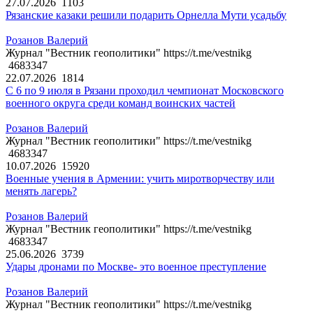
27.07.2026
1103
Рязанские казаки решили подарить Орнелла Мути усадьбу
Розанов Валерий
Журнал "Вестник геополитики" https://t.me/vestnikg
4683347
22.07.2026
1814
С 6 по 9 июля в Рязани проходил чемпионат Московского
военного округа среди команд воинских частей
Розанов Валерий
Журнал "Вестник геополитики" https://t.me/vestnikg
4683347
10.07.2026
15920
Военные учения в Армении: учить миротворчеству или
менять лагерь?
Розанов Валерий
Журнал "Вестник геополитики" https://t.me/vestnikg
4683347
25.06.2026
3739
Удары дронами по Москве- это военное преступление
Розанов Валерий
Журнал "Вестник геополитики" https://t.me/vestnikg