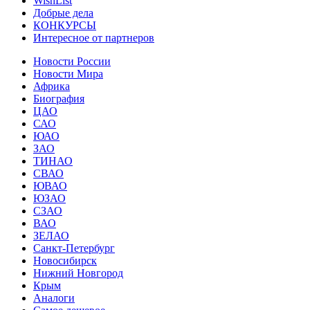
WishList
Добрые дела
КОНКУРСЫ
Интересное от партнеров
Новости России
Новости Мира
Африка
Биография
ЦАО
САО
ЮАО
ЗАО
ТИНАО
СВАО
ЮВАО
ЮЗАО
СЗАО
ВАО
ЗЕЛАО
Санкт-Петербург
Новосибирск
Нижний Новгород
Крым
Аналоги