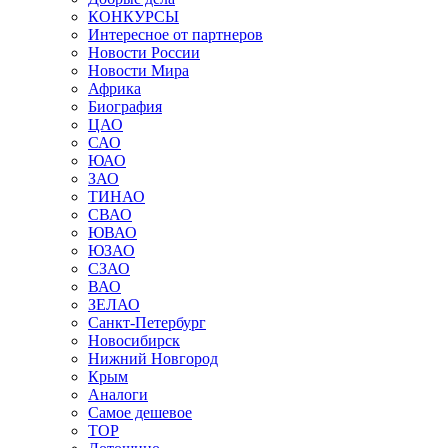
КОНКУРСЫ
Интересное от партнеров
Новости России
Новости Мира
Африка
Биография
ЦАО
САО
ЮАО
ЗАО
ТИНАО
СВАО
ЮВАО
ЮЗАО
СЗАО
ВАО
ЗЕЛАО
Санкт-Петербург
Новосибирск
Нижний Новгород
Крым
Аналоги
Самое дешевое
TOP