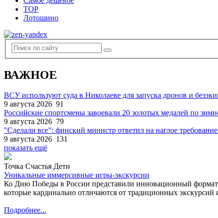
Самое дешевое
TOP
Лотошино
ВАЖНОЕ
ВСУ используют суда в Николаеве для запуска дронов и безэк
9 августа 2026
91
Российские спортсмены завоевали 20 золотых медалей по зим
9 августа 2026
79
"Сделали все": финский министр ответил на наглое требование
9 августа 2026
131
показать ещё
Точка Счастья Дети
Уникальные иммерсивные игры-экскурсии
Ко Дню Победы в России представили инновационный формат
которые кардинально отличаются от традиционных экскурсий и
Подробнее...