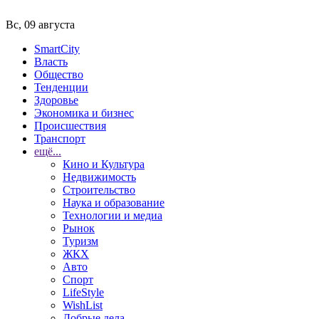
Вс, 09 августа
SmartCity
Власть
Общество
Тенденции
Здоровье
Экономика и бизнес
Происшествия
Транспорт
ещё...
Кино и Культура
Недвижимость
Строительство
Наука и образование
Технологии и медиа
Рынок
Туризм
ЖКХ
Авто
Спорт
LifeStyle
WishList
Добрые дела