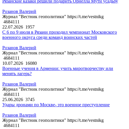
Рязанские казаки решили подарить Орнелла Мути усадьбу
Розанов Валерий
Журнал "Вестник геополитики" https://t.me/vestnikg
4684111
22.07.2026
1957
С 6 по 9 июля в Рязани проходил чемпионат Московского
военного округа среди команд воинских частей
Розанов Валерий
Журнал "Вестник геополитики" https://t.me/vestnikg
4684111
10.07.2026
16080
Военные учения в Армении: учить миротворчеству или
менять лагерь?
Розанов Валерий
Журнал "Вестник геополитики" https://t.me/vestnikg
4684111
25.06.2026
3745
Удары дронами по Москве- это военное преступление
Розанов Валерий
Журнал "Вестник геополитики" https://t.me/vestnikg
4684111