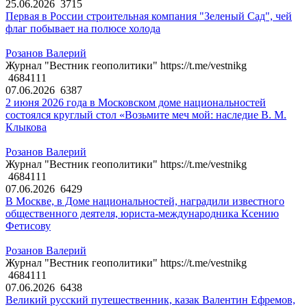
25.06.2026
3715
Первая в России строительная компания "Зеленый Сад", чей
флаг побывает на полюсе холода
Розанов Валерий
Журнал "Вестник геополитики" https://t.me/vestnikg
4684111
07.06.2026
6387
2 июня 2026 года в Московском доме национальностей
состоялся круглый стол «Возьмите меч мой: наследие В. М.
Клыкова
Розанов Валерий
Журнал "Вестник геополитики" https://t.me/vestnikg
4684111
07.06.2026
6429
В Москве, в Доме национальностей, наградили известного
общественного деятеля, юриста-международника Ксению
Фетисову
Розанов Валерий
Журнал "Вестник геополитики" https://t.me/vestnikg
4684111
07.06.2026
6438
Великий русский путешественник, казак Валентин Ефремов,