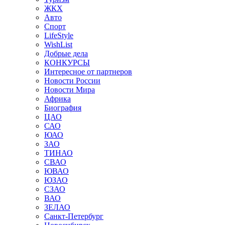
ЖКХ
Авто
Спорт
LifeStyle
WishList
Добрые дела
КОНКУРСЫ
Интересное от партнеров
Новости России
Новости Мира
Африка
Биография
ЦАО
САО
ЮАО
ЗАО
ТИНАО
СВАО
ЮВАО
ЮЗАО
СЗАО
ВАО
ЗЕЛАО
Санкт-Петербург