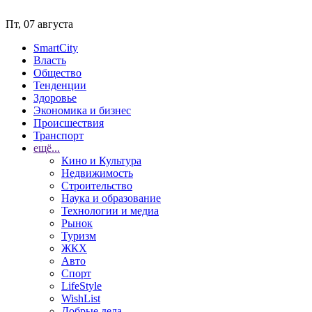
Пт, 07 августа
SmartCity
Власть
Общество
Тенденции
Здоровье
Экономика и бизнес
Происшествия
Транспорт
ещё...
Кино и Культура
Недвижимость
Строительство
Наука и образование
Технологии и медиа
Рынок
Туризм
ЖКХ
Авто
Спорт
LifeStyle
WishList
Добрые дела