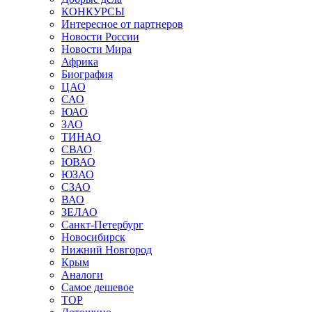
КОНКУРСЫ
Интересное от партнеров
Новости России
Новости Мира
Африка
Биография
ЦАО
САО
ЮАО
ЗАО
ТИНАО
СВАО
ЮВАО
ЮЗАО
СЗАО
ВАО
ЗЕЛАО
Санкт-Петербург
Новосибирск
Нижний Новгород
Крым
Аналоги
Самое дешевое
TOP