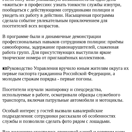
«вжиться» в профессию: узнать тонкости службы изнутри,
пообщаться с действующими сотрудниками полиции и
увидеть их работу в действии. Насыщенная программа
сделала событие увлекательным приключением для
посетителей всех возрастов.
В программе были и динамичные демонстрации
профессиональных навыков сотрудников полиции: приёмы
самообороны, задержание правонарушителей, слаженная
работа групп. Для присутствующих выступили яркие
творческие номера от приглашённых коллективов.
🪪Руководство Управления вручило юным жителям округа их
первые паспорта гражданина Российской Федерации, а
молодым стражам порядка - первые погоны.
Посетители изучали экипировку и спецсредства,
используемые в работе, осматривали образцы служебного
транспорта, включая патрульные автомобили и мотоциклы.
Особый интерес у гостей вызвали кавалерийские
подразделения: сотрудники рассказали об особенностях
службы и позволили сделать фото рядом с лошадьми.
️Все желающие угостились гречневой кашей и горячим чаем.