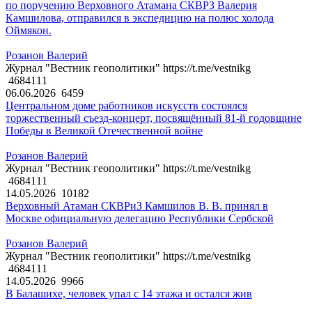
по поручению Верховного Атамана СКВРЗ Валерия
Камшилова, отправился в экспедицию на полюс холода
Оймякон.
Розанов Валерий
Журнал "Вестник геополитики" https://t.me/vestnikg
4684111
06.06.2026
6459
Центральном доме работников искусств состоялся
торжественный съезд-концерт, посвящённый 81-й годовщине
Победы в Великой Отечественной войне
Розанов Валерий
Журнал "Вестник геополитики" https://t.me/vestnikg
4684111
14.05.2026
10182
Верховный Атаман СКВРиЗ Камшилов В. В. принял в
Москве официальную делегацию Республики Сербской
Розанов Валерий
Журнал "Вестник геополитики" https://t.me/vestnikg
4684111
14.05.2026
9966
В Балашихе, человек упал с 14 этажа и остался жив