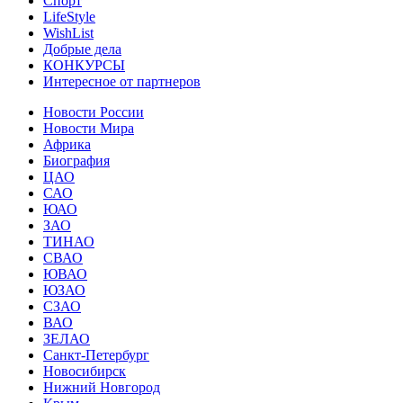
Спорт
LifeStyle
WishList
Добрые дела
КОНКУРСЫ
Интересное от партнеров
Новости России
Новости Мира
Африка
Биография
ЦАО
САО
ЮАО
ЗАО
ТИНАО
СВАО
ЮВАО
ЮЗАО
СЗАО
ВАО
ЗЕЛАО
Санкт-Петербург
Новосибирск
Нижний Новгород