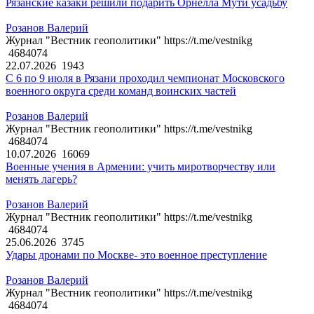
Рязанские казаки решили подарить Орнелла Мути усадьбу
Розанов Валерий
Журнал "Вестник геополитики" https://t.me/vestnikg
4684074
22.07.2026
1943
С 6 по 9 июля в Рязани проходил чемпионат Московского
военного округа среди команд воинских частей
Розанов Валерий
Журнал "Вестник геополитики" https://t.me/vestnikg
4684074
10.07.2026
16069
Военные учения в Армении: учить миротворчеству или
менять лагерь?
Розанов Валерий
Журнал "Вестник геополитики" https://t.me/vestnikg
4684074
25.06.2026
3745
Удары дронами по Москве- это военное преступление
Розанов Валерий
Журнал "Вестник геополитики" https://t.me/vestnikg
4684074