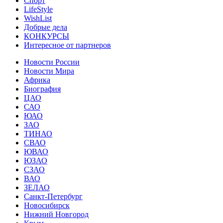
Спорт
LifeStyle
WishList
Добрые дела
КОНКУРСЫ
Интересное от партнеров
Новости России
Новости Мира
Африка
Биография
ЦАО
САО
ЮАО
ЗАО
ТИНАО
СВАО
ЮВАО
ЮЗАО
СЗАО
ВАО
ЗЕЛАО
Санкт-Петербург
Новосибирск
Нижний Новгород