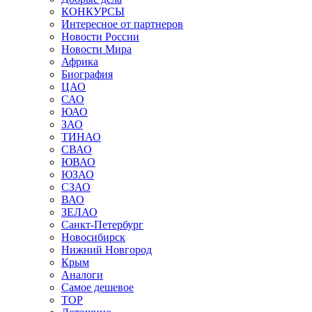
КОНКУРСЫ
Интересное от партнеров
Новости России
Новости Мира
Африка
Биография
ЦАО
САО
ЮАО
ЗАО
ТИНАО
СВАО
ЮВАО
ЮЗАО
СЗАО
ВАО
ЗЕЛАО
Санкт-Петербург
Новосибирск
Нижний Новгород
Крым
Аналоги
Самое дешевое
TOP