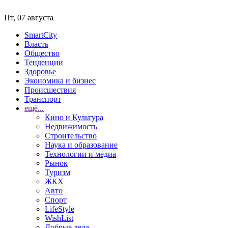
Пт, 07 августа
SmartCity
Власть
Общество
Тенденции
Здоровье
Экономика и бизнес
Происшествия
Транспорт
ещё...
Кино и Культура
Недвижимость
Строительство
Наука и образование
Технологии и медиа
Рынок
Туризм
ЖКХ
Авто
Спорт
LifeStyle
WishList
Добрые дела