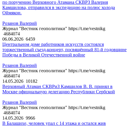
по поручению Верховного Атамана СКВРЗ Валерия
Камшилова, отправился в экспедицию на полюс холода
Оймякон.
Розанов Валерий
Журнал "Вестник геополитики" https://t.me/vestnikg
4684074
06.06.2026
6459
Центральном доме работников искусств состоялся
торжественный съезд-концерт, посвящённый 81-й годовщине
Победы в Великой Отечественной войне
Розанов Валерий
Журнал "Вестник геополитики" https://t.me/vestnikg
4684074
14.05.2026
10182
Верховный Атаман СКВРиЗ Камшилов В. В. принял в
Москве официальную делегацию Республики Сербской
Розанов Валерий
Журнал "Вестник геополитики" https://t.me/vestnikg
4684074
14.05.2026
9966
В Балашихе, человек упал с 14 этажа и остался жив