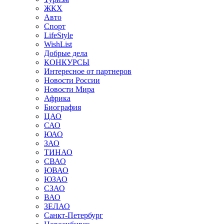
ЖКХ
Авто
Спорт
LifeStyle
WishList
Добрые дела
КОНКУРСЫ
Интересное от партнеров
Новости России
Новости Мира
Африка
Биография
ЦАО
САО
ЮАО
ЗАО
ТИНАО
СВАО
ЮВАО
ЮЗАО
СЗАО
ВАО
ЗЕЛАО
Санкт-Петербург