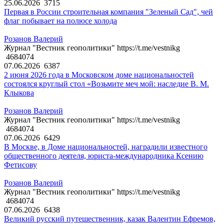
25.06.2026
3715
Первая в России строительная компания "Зеленый Сад", чей
флаг побывает на полюсе холода
Розанов Валерий
Журнал "Вестник геополитики" https://t.me/vestnikg
4684074
07.06.2026
6387
2 июня 2026 года в Московском доме национальностей
состоялся круглый стол «Возьмите меч мой: наследие В. М.
Клыкова
Розанов Валерий
Журнал "Вестник геополитики" https://t.me/vestnikg
4684074
07.06.2026
6429
В Москве, в Доме национальностей, наградили известного
общественного деятеля, юриста-международника Ксению
Фетисову
Розанов Валерий
Журнал "Вестник геополитики" https://t.me/vestnikg
4684074
07.06.2026
6438
Великий русский путешественник, казак Валентин Ефремов,