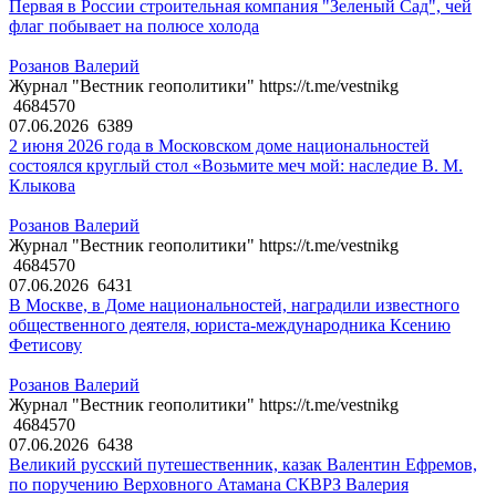
Первая в России строительная компания "Зеленый Сад", чей
флаг побывает на полюсе холода
Розанов Валерий
Журнал "Вестник геополитики" https://t.me/vestnikg
4684570
07.06.2026
6389
2 июня 2026 года в Московском доме национальностей
состоялся круглый стол «Возьмите меч мой: наследие В. М.
Клыкова
Розанов Валерий
Журнал "Вестник геополитики" https://t.me/vestnikg
4684570
07.06.2026
6431
В Москве, в Доме национальностей, наградили известного
общественного деятеля, юриста-международника Ксению
Фетисову
Розанов Валерий
Журнал "Вестник геополитики" https://t.me/vestnikg
4684570
07.06.2026
6438
Великий русский путешественник, казак Валентин Ефремов,
по поручению Верховного Атамана СКВРЗ Валерия