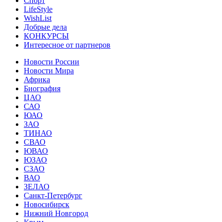
Спорт
LifeStyle
WishList
Добрые дела
КОНКУРСЫ
Интересное от партнеров
Новости России
Новости Мира
Африка
Биография
ЦАО
САО
ЮАО
ЗАО
ТИНАО
СВАО
ЮВАО
ЮЗАО
СЗАО
ВАО
ЗЕЛАО
Санкт-Петербург
Новосибирск
Нижний Новгород