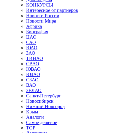
КОНКУРСЫ
Интересное от партнеров
Новости России
Новости Мира
Африка
Биография
ЦАО
САО
ЮАО
ЗАО
ТИНАО
СВАО
ЮВАО
ЮЗАО
СЗАО
ВАО
ЗЕЛАО
Санкт-Петербург
Новосибирск
Нижний Новгород
Крым
Аналоги
Самое дешевое
TOP