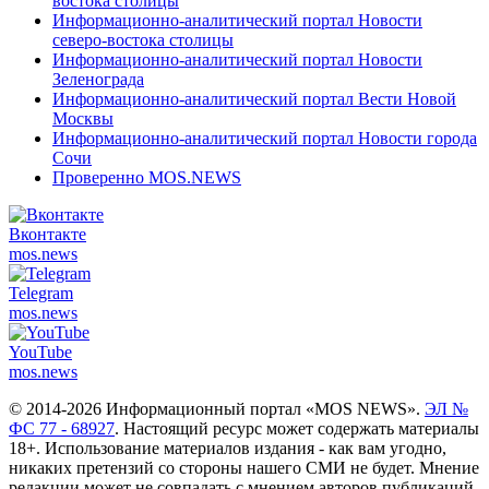
востока столицы
Информационно-аналитический портал Новости
северо-востока столицы
Информационно-аналитический портал Новости
Зеленограда
Информационно-аналитический портал Вести Новой
Москвы
Информационно-аналитический портал Новости города
Сочи
Проверенно MOS.NEWS
Вконтакте
mos.
news
Telegram
mos.
news
YouTube
mos.
news
© 2014-2026 Информационный портал «MOS NEWS».
ЭЛ №
ФС 77 - 68927
. Настоящий ресурс может содержать материалы
18+. Использование материалов издания - как вам угодно,
никаких претензий со стороны нашего СМИ не будет. Мнение
редакции может не совпадать с мнением авторов публикаций.