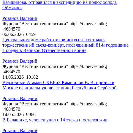
Камшилова, отправился в экспедицию на полюс холода
Оймякон.
Розанов Валерий
Журнал "Вестник геополитики" https://t.me/vestnikg
4684570
06.06.2026
6459
Центральном доме работников искусств состоялся
торжественный съезд-концерт, посвящённый 81-й годовщине
Победы в Великой Отечественной войне
Розанов Валерий
Журнал "Вестник геополитики" https://t.me/vestnikg
4684570
14.05.2026
10182
Верховный Атаман СКВРиЗ Камшилов В. В. принял в
Москве официальную делегацию Республики Сербской
Розанов Валерий
Журнал "Вестник геополитики" https://t.me/vestnikg
4684570
14.05.2026
9966
В Балашихе, человек упал с 14 этажа и остался жив
Розанов Валерий