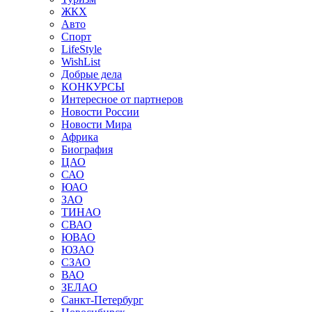
ЖКХ
Авто
Спорт
LifeStyle
WishList
Добрые дела
КОНКУРСЫ
Интересное от партнеров
Новости России
Новости Мира
Африка
Биография
ЦАО
САО
ЮАО
ЗАО
ТИНАО
СВАО
ЮВАО
ЮЗАО
СЗАО
ВАО
ЗЕЛАО
Санкт-Петербург