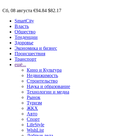
Сб, 08 августа
€94.84
$82.17
SmartCity
Власть
Общество
Тенденции
Здоровье
Экономика и бизнес
Происшествия
Транспорт
ещё...
Кино и Культура
Недвижимость
Строительство
Наука и образование
Технологии и медиа
Рынок
Туризм
ЖКХ
Авто
Спорт
LifeStyle
WishList
Добрые дела