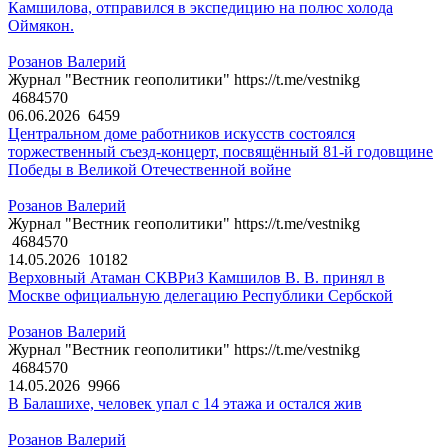
Камшилова, отправился в экспедицию на полюс холода
Оймякон.
Розанов Валерий
Журнал "Вестник геополитики" https://t.me/vestnikg
4684570
06.06.2026
6459
Центральном доме работников искусств состоялся
торжественный съезд-концерт, посвящённый 81-й годовщине
Победы в Великой Отечественной войне
Розанов Валерий
Журнал "Вестник геополитики" https://t.me/vestnikg
4684570
14.05.2026
10182
Верховный Атаман СКВРиЗ Камшилов В. В. принял в
Москве официальную делегацию Республики Сербской
Розанов Валерий
Журнал "Вестник геополитики" https://t.me/vestnikg
4684570
14.05.2026
9966
В Балашихе, человек упал с 14 этажа и остался жив
Розанов Валерий