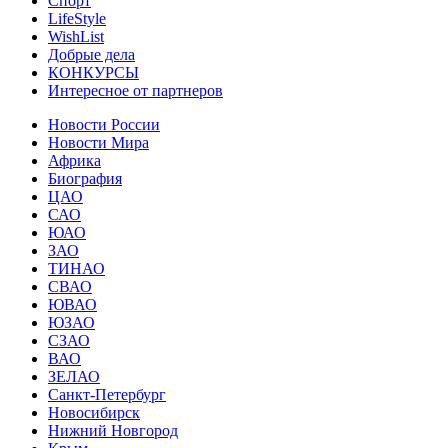
Спорт
LifeStyle
WishList
Добрые дела
КОНКУРСЫ
Интересное от партнеров
Новости России
Новости Мира
Африка
Биография
ЦАО
САО
ЮАО
ЗАО
ТИНАО
СВАО
ЮВАО
ЮЗАО
СЗАО
ВАО
ЗЕЛАО
Санкт-Петербург
Новосибирск
Нижний Новгород