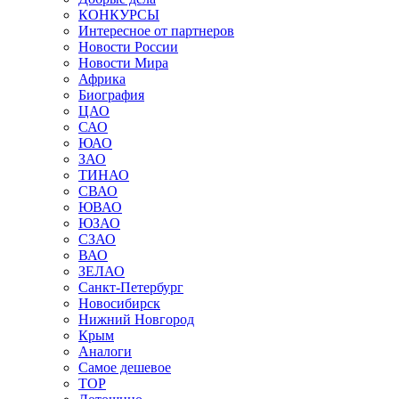
КОНКУРСЫ
Интересное от партнеров
Новости России
Новости Мира
Африка
Биография
ЦАО
САО
ЮАО
ЗАО
ТИНАО
СВАО
ЮВАО
ЮЗАО
СЗАО
ВАО
ЗЕЛАО
Санкт-Петербург
Новосибирск
Нижний Новгород
Крым
Аналоги
Самое дешевое
TOP