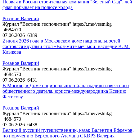
Первая в России строительная компания "Зеленый Сад", чей
флаг побывает на полюсе холода
Розанов Валерий
Журнал "Вестник геополитики" https://t.me/vestnikg
4684570
07.06.2026
6389
2 июня 2026 года в Московском доме национальностей
состоялся круглый стол «Возьмите меч мой: наследие В. М.
Клыкова
Розанов Валерий
Журнал "Вестник геополитики" https://t.me/vestnikg
4684570
07.06.2026
6431
В Москве, в Доме национальностей, наградили известного
общественного деятеля, юриста-международника Ксению
Фетисову
Розанов Валерий
Журнал "Вестник геополитики" https://t.me/vestnikg
4684570
07.06.2026
6438
Великий русский путешественник, казак Валентин Ефремов,
по поручению Верховного Атамана СКВРЗ Валерия