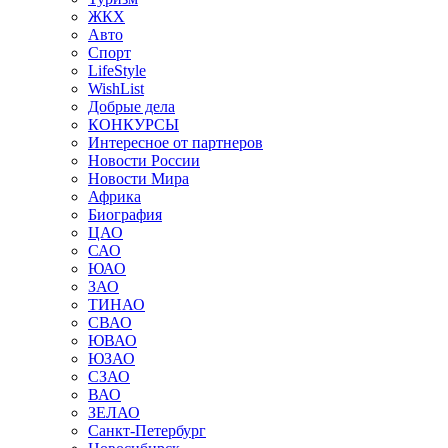
ЖКХ
Авто
Спорт
LifeStyle
WishList
Добрые дела
КОНКУРСЫ
Интересное от партнеров
Новости России
Новости Мира
Африка
Биография
ЦАО
САО
ЮАО
ЗАО
ТИНАО
СВАО
ЮВАО
ЮЗАО
СЗАО
ВАО
ЗЕЛАО
Санкт-Петербург