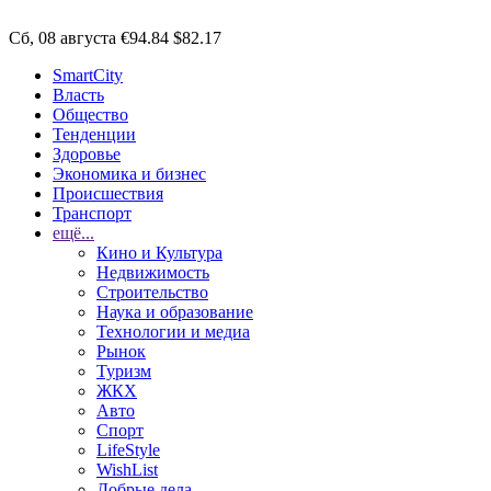
Сб, 08 августа
€94.84
$82.17
SmartCity
Власть
Общество
Тенденции
Здоровье
Экономика и бизнес
Происшествия
Транспорт
ещё...
Кино и Культура
Недвижимость
Строительство
Наука и образование
Технологии и медиа
Рынок
Туризм
ЖКХ
Авто
Спорт
LifeStyle
WishList
Добрые дела